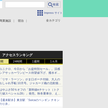
Impress サイト
全カテゴリ
商業施設
宿泊
アクセスランキング
時間
24時間
1週間
1カ月
ユニクロ、今日から「お盆特別セール」。涼感
シアサッカーワンピース待望値下げ、撥水ギア
ショーツは1990円に
「リサ・ラーソン」がま口ポーチ付録、大人の
おしゃれ手帖 10月号。ジャカード織の北欧猫デ
ザイン
はやぶさ50％オフの「新幹線eチケット（トク
だ値スペシャル28）」発売。秋冬乗車分、えき
ねっと限定
【週末駅弁】東京駅「Suicaのペンギン チキン
のり弁」