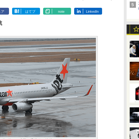
ェア
はてブ
note
LinkedIn
航