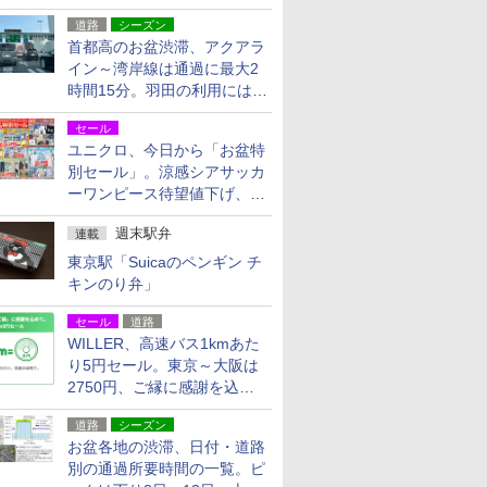
活動・復旧支援
道路
シーズン
首都高のお盆渋滞、アクアラ
イン～湾岸線は通過に最大2
時間15分。羽田の利用には
「空港西出口」の利用検討を
セール
ユニクロ、今日から「お盆特
別セール」。涼感シアサッカ
ーワンピース待望値下げ、撥
水ギアショーツは1990円に
週末駅弁
連載
東京駅「Suicaのペンギン チ
キンのり弁」
セール
道路
WILLER、高速バス1kmあた
り5円セール。東京～大阪は
2750円、ご縁に感謝を込め
た20周年記念キャンペーン
道路
シーズン
お盆各地の渋滞、日付・道路
別の通過所要時間の一覧。ピ