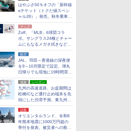
はやぶさ50％オフの「新幹線
eチケット（トクだ値スペシ
ャル28）」発売。秋冬乗車
分、えきねっと限定
グッズ
Zoff、「MLB」6球団コラ
ボ。サングラス24種とチャー
ムにもなるメガネ拭きなど雑
貨24種
航空
JAL、羽田～香港線の深夜便
を9～10月限定で設定。弾丸
日帰りでも現地に19時間滞在
できる
道路
シーズン
九州の高速道路、お盆期間は
松橋ICなど通行止め端末を先
頭にした渋滞予測。東九州道
への迂回は料金調整を実施
話題
オリエンタルランド、令和8
年熊本地震に1000万円超の
寄付を発表。被災者への救援