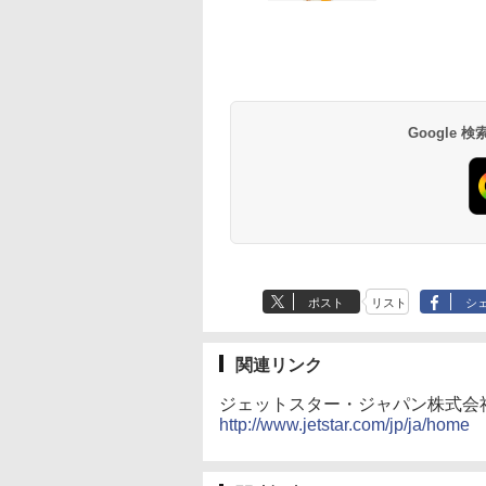
草津温泉 ホテル櫻
品川プリンスホテル
グランドニッコー東
海のサウナ＆スパ
東京ドームホテル
シェラトン・グラン
井
京ベイ 舞浜
オールインクルーシ
デ・トーキョーベ
7,037円～
7,980円～
ブ 島原温泉ホテル
イ・ホテル
14,300円～
6,800円～
南風楼
10,450円～
7,950円～
Google
ポスト
リスト
シ
関連リンク
ジェットスター・ジャパン株式会
http://www.jetstar.com/jp/ja/home