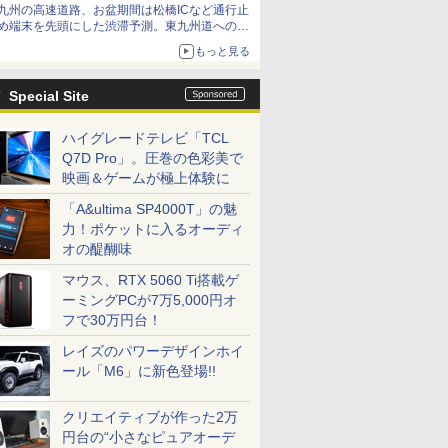
九州の高速道路、お盆期間は松橋ICなど通行止
め端末を先頭にした渋滞予測。東九州道への迂
回は料金調整を実施
もっと見る
Special Site
ハイグレードテレビ「TCL
Q7D Pro」。圧巻の色彩美で
映画＆ゲームが極上体験に
「A&ultima SP4000T」の魅
力！ポケットに入るオーディ
オの醍醐味
マウス、RTX 5060 Ti搭載ゲ
ーミングPCが7万5,000円オ
フで30万円台！
レイズのパワーデザインホイ
ール「M6」に新色登場!!
クリエイティブが作った2万
円台の“小さなピュアオーデ