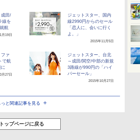
成田/
ジェットスター、国内
ラ線を
線2990円からのセール
次就航
「恋人に、会いに行く
よ。」
年1月19日
2015年11月5日
、ファ
ジェットスター、台北
トで航
～成田/関空/中部の新規
能に
3路線が990円の「ハイ
パーセール」
10月27日
2015年10月27日
もっと関連記事を見る
トップページに戻る