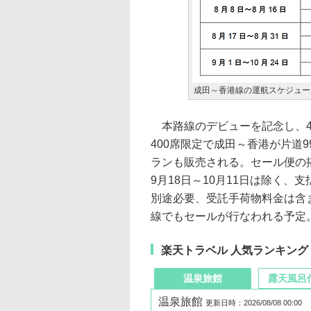
成田～香港線の運航スケジュー
本路線のデビューを記念し、4月
400席限定で成田～香港が片道9
ランも販売される。セール便の搭乗
9月18日～10月11日は除く
別途必要、受託手荷物料金は含
線でもセールが行なわれる予定
楽天トラベル 人気ランキング
温泉旅館
露天風呂
温泉旅館
更新日時：2026/08/08 00:00