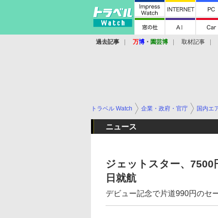
過去記事
万
博
・
園芸博
取材記事
トラベル Watch
企業・政府・官庁
国内エ
ニュース
ジェットスター、750
日就航
デビュー記念で片道990円のセー