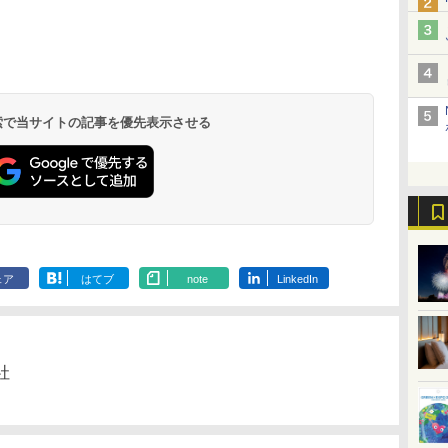
北陸 福井 あわら
品川プリンスホテ
舞浜ビューホテル
箱根湯本温泉 ホテ
ホテルトラスティ東
オリエンタルホテル
下呂温泉 水明館
住友不動産ホテル ヴ
東京ベイ舞浜ホテル
温泉 清風荘（北陸
ル イーストタワー
ｂｙ ＨＵＬＩＣ
ル おかだ
京ベイサイド
東京ベイ
ィラフォンテーヌグラ
ファーストリゾート
8,250円～
最大級の庭園露天風
（旧：東京ベイ舞浜
ンド東京有明
9,958円～
11,200円～
5,450円～
5,200円～
4,290円～
呂の宿 清風荘）
ホテル）
19,541円～
5,758円～
6,070円～
 検索で当サイトの記事を優先表示させる
ェア
はてブ
note
LinkedIn
社