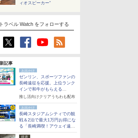
ィオスピーカー”
トラベル Watch をフォローする
新記事
お出かけ
ゼンリン、スポーツファンの
長崎遠征を応援。上位ランク
インで和牛がもらえる
「GO！GO！長崎スタンプラ
推し活向けクリアうちわも配布
リー」
お出かけ
長崎スタジアムシティでの観
戦＆2泊で最大1万円お得にな
る「長崎満喫！アウェイ遠征
応援キャンペーン」
鉄道