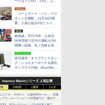
ークは下り8日・13日、上り
14日・15日
ホテル
「コートヤード・バイ・マリ
オット京都駅」11月16日開
業。八条口徒歩3分にスイー
ト含む全270室、ダイニング
鉄道
も併設
銀座線、平日70本・土休日
58本増発で日中の運転を3分
間隔へ短縮。丸ノ内線も池袋
～中野坂上を4分間隔に
アウトドア
本日発売「キャプテンスタッ
グ」ショルダーポーチ＆調光
サングラス付録、MonoMax
9月号増刊
Impress Watchシリーズ 人気記事
時間
24時間
1週間
1カ月
ユニクロ、今日から「お盆特別セール」。涼感
シアサッカーワンピース待望値下げ、撥水ギア
ショーツは1990円に
KDDI、楽天へのローミングを9月末で終了