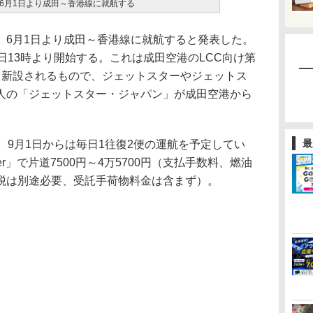
6月1日より成田～香港線に就航する
6月1日より成田～香港線に就航すると発表した。
日13時より開始する。これは成田空港のLCC向け第
て新設されるもので、ジェットスターやジェットス
人の「ジェットスター・ジャパン」が成田空港から
最
9月1日からは毎日1往復2便の運航を予定してい
er」で片道7500円～4万5700円（支払手数料、燃油
税は別途必要、受託手荷物料金は含まず）。