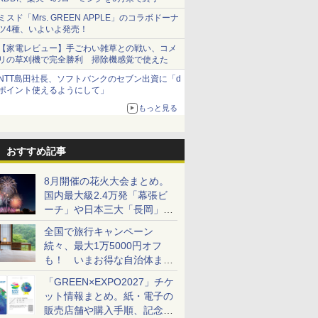
ミスド「Mrs. GREEN APPLE」のコラボドーナ
ツ4種、いよいよ発売！
【家電レビュー】手ごわい雑草との戦い、コメ
リの草刈機で完全勝利 掃除機感覚で使えた
NTT島田社長、ソフトバンクのセブン出資に「d
ポイント使えるようにして」
もっと見る
おすすめ記事
8月開催の花火大会まとめ。
国内最大級2.4万発「幕張ビ
ーチ」や日本三大「長岡」な
ど大型イベント目白押し！
全国で旅行キャンペーン
続々、最大1万5000円オフ
も！ いまお得な自治体まと
め
「GREEN×EXPO2027」チケ
ット情報まとめ。紙・電子の
販売店舗や購入手順、記念チ