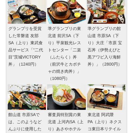
グランプリを受賞
準グランプリの東
準グランプリの館
した常磐道 友部
北道 前沢SA（下
山道 市原SA（下
SA（上り）東武食
り）平泉観光レス
り）大庄「市原 宝
品サービス「“二代
トセンター「二楽
石丼（伊勢えびと
目”茨城VICTORY
（ふたらく）丼
黒アワビ入り海鮮
丼」（1240円）
（前沢牛とカボチ
丼）」（2800円）
ャの焼き肉丼）」
（1080円）
館山道 市原SAで
審査員特別賞の東
東北道 阿武隈
は、このようなど
北道 上河内SA（上
PA（上り）ネクス
んぶりに使用した
り）あさやホテル
コ東日本リテイル