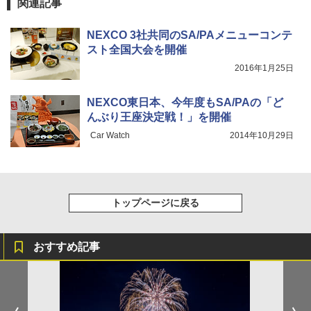
関連記事
着替えテント トイレテント 透けない【換気
NEXCO 3社共同のSA/PAメニューコンテ
通気窓付き】収納袋付き UVカット 防水 防災
コンパクト iimono117 (ブルー)
スト全国大会を開催
2016年1月25日
￥3,180
NEXCO東日本、今年度もSA/PAの「ど
んぶり王座決定戦！」を開催
Car Watch
2014年10月29日
トップページに戻る
おすすめ記事