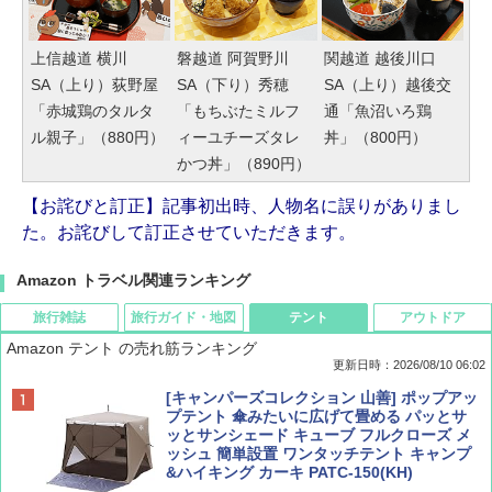
上信越道 横川
磐越道 阿賀野川
関越道 越後川口
SA（上り）荻野屋
SA（下り）秀穂
SA（上り）越後交
「赤城鶏のタルタ
「もちぶたミルフ
通「魚沼いろ鶏
ル親子」（880円）
ィーユチーズタレ
丼」（800円）
かつ丼」（890円）
【お詫びと訂正】記事初出時、人物名に誤りがありまし
た。お詫びして訂正させていただきます。
Amazon トラベル関連ランキング
旅行雑誌
旅行ガイド・地図
テント
アウトドア
Amazon テント の売れ筋ランキング
更新日時：2026/08/10 06:02
BE-PAL(ビ-パル) 2026年 10 月号【特別付録:
地球の歩き方 スター・ウォーズ
[キャンパーズコレクション 山善] ポップアッ
ノルディスク 4ホール鋳鉄スキレット】
プテント 傘みたいに広げて畳める パッとサ
ッとサンシェード キューブ フルクローズ メ
￥2,695
ッシュ 簡単設置 ワンタッチテント キャンプ
￥1,540
&ハイキング カーキ PATC-150(KH)