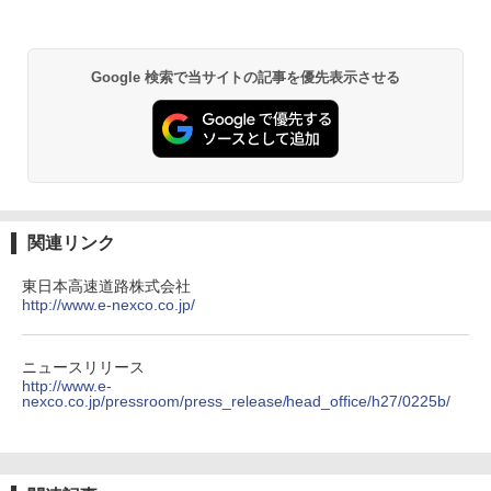
GRANDOOR ステンレス保冷剤 2個セット 2
026リニューアル 急速冷凍 空間倍増 衛生的
コンパクト 保冷力長持ち
Google 検索で当サイトの記事を優先表示させる
￥2,980
熊撃退スプレー 熊よけスプレー 熊スプレー
【日本企業販売】超強力クマ対策スプレー 30
0ml（連続噴射30秒）110ml（連続噴射15
秒）射程5～10m 安全ロック搭載 携帯収納袋
付き ヒグマ・イノシシ対策 自治体・教育機
関連リンク
関の購入実績 登山・キャンプ・アウトドア・
防災用品 長期保存可能 緊急時用 日本国内発
東日本高速道路株式会社
送
http://www.e-nexco.co.jp/
￥3,680
ニュースリリース
http://www.e-
Across やわらか保冷剤 日本製 固まらない 1
nexco.co.jp/pressroom/press_release/head_office/h27/0225b/
1cm ソフト 2個セット (2個セット)
￥680