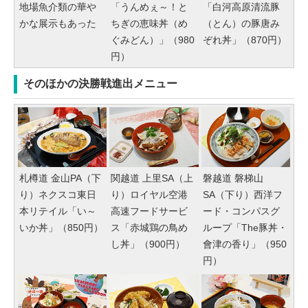
地場魚介類の華や
「うんめぇ～！と
「白河高原清流豚
かな展示もあった
ちぎの恵味丼（め
（とん）の豚唐み
ぐみどん）」（980
ぞれ丼」（870円）
円）
そのほかの決勝戦進出メニュー
札樽道 金山PA（下
関越道 上里SA（上
磐越道 磐梯山
り）ネクスコ東日
り）ロイヤル空港
SA（下り）西洋フ
本リテイル「い～
高速フードサービ
ード・コンパスグ
いか丼」（850円）
ス「赤城鶏の鳥め
ループ「The豚丼・
し丼」（900円）
會津の香り」（950
円）