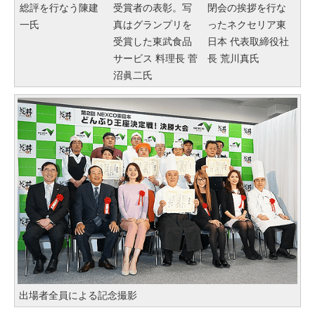
総評を行なう陳建
受賞者の表彰。写
閉会の挨拶を行な
一氏
真はグランプリを
ったネクセリア東
受賞した東武食品
日本 代表取締役社
サービス 料理長 菅
長 荒川真氏
沼眞二氏
出場者全員による記念撮影