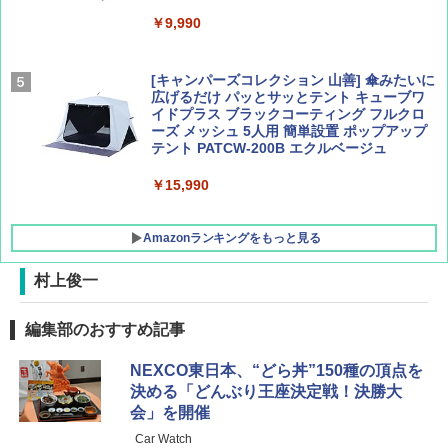
￥600
￥9,990
￥1,833
[キャンパーズコレクション 山善] 傘みたいに
広げるだけ パッとサッとテント キューブワ
イドプラス ブラックコーティング フルクロ
ーズ メッシュ 5人用 簡単設置 ポップアップ
テント PATCW-200B エクルベージュ
￥15,990
Amazonランキングをもっと見る
村上俊一
DEWEL パラソル 大型 ビーチ アウトドアパ
編集部のおすすめ記事
ラソル ガーデン サイトシート付 折りたたみ
防水 UVカット 4段階高さ調整 軽量 収納袋付
NEXCO東日本、“どら丼”150種の頂点を
き
決める「どんぶり王座決定戦！決勝大
￥6,459
会」を開催
Car Watch