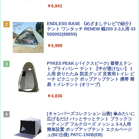
￥6,841
BE-PAL(ビ-パル) 2026年 9 月号【特別付録:
D40 地球の歩き方 チェンマイ タイ北部の魅
SOTO ミニマル"旅"財布 ランダム2種】
力的な町 2026～2027 地球の歩き方D アジア
ENDLESS BASE 《めざましテレビで紹介》
テント ワンタッチ RENEW 幅200 2-3人用 43
￥1,500
￥2,079
500002(88859)
￥5,999
ディズニーファン ２０２６年 ９月号 [雑
A09 地球の歩き方 イタリア 2026～2027 地
誌] (ＤＩＳＮＥＹ ＦＡＮ)
球の歩き方A ヨーロッパ
PYKES PEAK (パイクスピーク) 着替えテン
￥713
￥2,479
ト プライバシー テント 【中が透けない】 1
人用 折りたたみ 防災グッズ 災害用トイレ ビ
ーチ ピクニック ポップアップテント 携帯 簡
易 トイレテント (オリーブ)
山と溪谷 2026年8月号「南アルプス大全」
A26 地球の歩き方 チェコ ポーランド スロヴ
ァキア 2026～2027 地球の歩き方A ヨーロッ
￥4,836
パ
￥1,540
￥2,277
[キャンパーズコレクション 山善] 傘みたいに
広げるだけ パッとサッとテント ブラックコ
ーティング フルクローズ メッシュ 3-4人用
簡単設置 ポップアップテント エクルベージ
サライ 2026年 9月号 [雑誌]
04 地球の歩き方 島旅 利尻 礼文 天売島 焼尻
ュ(BC仕様) PATC-150B(EB)
島 5訂版