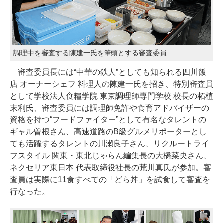
調理中を審査する陳建一氏を筆頭とする審査委員
審査委員長には“中華の鉄人”としても知られる四川飯
店 オーナーシェフ 料理人の陳建一氏を招き、特別審査員
として学校法人食糧学院 東京調理師専門学校 校長の柘植
末利氏、審査委員には調理師免許や食育アドバイザーの
資格を持つ“フードファイター”として有名なタレントの
ギャル曽根さん、高速道路のB級グルメリポーターとし
ても活躍するタレントの川瀬良子さん、リクルートライ
フスタイル 関東・東北じゃらん編集長の大橋菜央さん、
ネクセリア東日本 代表取締役社長の荒川真氏が参加。審
査員は実際に11食すべての「どら丼」を試食して審査を
行なった。