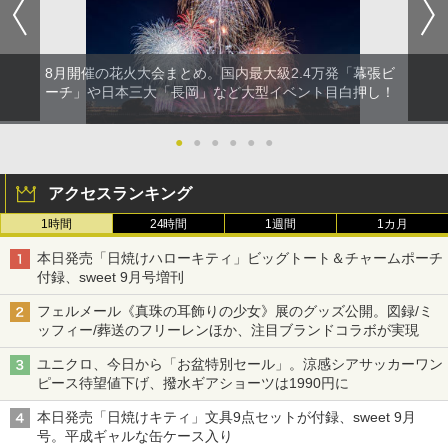
8月開催の花火大会まとめ。国内最大級2.4万発「幕張ビ
ーチ」や日本三大「長岡」など大型イベント目白押し！
●
●
●
●
●
●
アクセスランキング
1時間
24時間
1週間
1カ月
本日発売「日焼けハローキティ」ビッグトート＆チャームポーチ
付録、sweet 9月号増刊
フェルメール《真珠の耳飾りの少女》展のグッズ公開。図録/ミ
ッフィー/葬送のフリーレンほか、注目ブランドコラボが実現
ユニクロ、今日から「お盆特別セール」。涼感シアサッカーワン
ピース待望値下げ、撥水ギアショーツは1990円に
本日発売「日焼けキティ」文具9点セットが付録、sweet 9月
号。平成ギャルな缶ケース入り