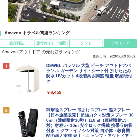
Amazon トラベル関連ランキング
旅行雑誌
旅行ガイド・地図
テント
アウトドア
Amazon アウトドア の売れ筋ランキング
更新日時：2026/08/09 06:02
BE-PAL(ビ-パル) 2026年 9 月号【特別付録:
地球の歩き方 スター・ウォーズ
[キャンパーズコレクション 山善] ポップアッ
DEWEL パラソル 大型 ビーチ アウトドアパ
SOTO ミニマル"旅"財布 ランダム2種】
プテント 傘みたいに広げて畳める パッとサ
ラソル ガーデン サイトシート付 折りたたみ
ッとサンシェード キューブ フルクローズ メ
防水 UVカット 4段階高さ調整 軽量 収納袋付
￥2,695
ッシュ 簡単設置 ワンタッチテント キャンプ
き
￥1,500
&ハイキング カーキ PATC-150(KH)
￥6,459
￥6,830
ディズニーファン ２０２６年 ９月号 [雑
A09 地球の歩き方 イタリア 2026～2027 地
誌] (ＤＩＳＮＥＹ ＦＡＮ)
球の歩き方A ヨーロッパ
熊撃退スプレー 熊よけスプレー 熊スプレー
PYKES PEAK (パイクスピーク) 着替えテン
【日本企業販売】超強力クマ対策スプレー 30
ト プライバシー テント 【中が透けない】 1
0ml（連続噴射30秒）110ml（連続噴射15
￥713
￥2,479
人用 折りたたみ 防災グッズ 災害用トイレ ビ
秒）射程5～10m 安全ロック搭載 携帯収納袋
ーチ ピクニック ポップアップテント 携帯 簡
付き ヒグマ・イノシシ対策 自治体・教育機
易 トイレテント (グレー)
関の購入実績 登山・キャンプ・アウトドア・