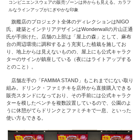
コンビニエンスウェアの販売ゾーンは外からも見える。カラフ
ルなラインアップがにぎやかな印象
旗艦店のプロジェクト全体のディレクションはNIGO
氏、建築とインテリアデザインはWonderwallの片山正通
氏が手掛けた。店舗の上部は「屋上の森」として、麻布
台の周辺環境に調和するよう充実した植栽を施してお
り、地上からは見えないものの、屋上にも公式キャラク
ターのサインが鎮座している（夜にはライトアップする
とのこと）。
店舗左手の「FAMIMA STAND」もこれまでにない取り
組み。ドリンク・ファミチキを店外から直接購入できる
販売スタンドになっており、その手前には公式キャラク
ターを模したベンチを複数設置しているので、公園のよ
うに休憩がてらドリンクとファミチキで一息、といった
使い方もできる。