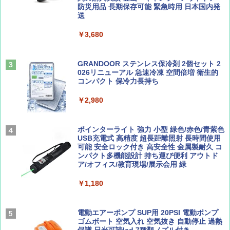
防災用品 長期保存可能 緊急時用 日本国内発
山と溪谷 2026年8月号「南アルプス大全」
D40 地球の歩き方 チェンマイ タイ北部の魅
送
￥4,980
力的な町 2026～2027 地球の歩き方D アジア
￥1,540
￥3,680
￥2,079
ENDLESS BASE 《めざましテレビで紹介》
テント ワンタッチ RENEW 幅200 2-3人用 43
500002(88859)
GRANDOOR ステンレス保冷剤 2個セット 2
026リニューアル 急速冷凍 空間倍増 衛生的
Coyote No.89 特集 星野道夫 夢見る旅
A26 地球の歩き方 チェコ ポーランド スロヴ
コンパクト 保冷力長持ち
ァキア 2026～2027 地球の歩き方A ヨーロッ
￥5,999
パ
￥1,540
￥2,980
￥2,277
[キャンパーズコレクション 山善] 傘みたいに
広げるだけ パッとサッとテント ブラックコ
ーティング フルクローズ メッシュ 3-4人用
ポインターライト 強力 小型 緑色/赤色/青紫色
簡単設置 ポップアップテント エクルベージ
USB充電式 高精度 超長距離照射 長時間使用
AIRLINE（エアライン）2026年9月号【特
新しい日本地理 地図・統計・移動から読み
ュ(BC仕様) PATC-150B(EB)
可能 安全ロック付き 高安全性 金属製耐久 コ
集】ボーイング110周年を祝して！
解く (講談社現代新書)
ンパクト多機能設計 持ち運び便利 アウトド
ア/オフィス/教育現場/展示会用 緑
￥9,990
￥1,760
￥1,540
￥1,180
[キャンパーズコレクション 山善] 傘みたいに
広げるだけ パッとサッとテント キューブワ
イド ブラックコーティング フルクローズ メ
電動エアーポンプ SUP用 20PSI 電動ポンプ
ッシュ 4人用 簡単設置 ポップアップテント P
ゴムボート 空気入れ 空気抜き 自動停止 過熱
ATCW-150B エクルベージュ
保護 日光可読lcd 7種類ノズル付き