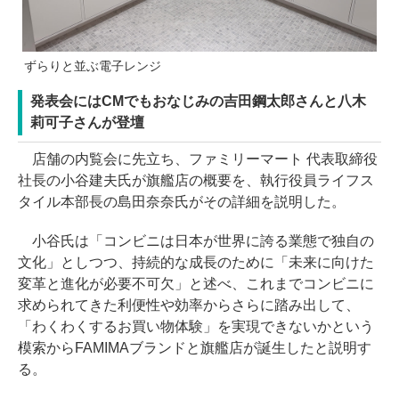
ずらりと並ぶ電子レンジ
発表会にはCMでもおなじみの吉田鋼太郎さんと八木
莉可子さんが登壇
店舗の内覧会に先立ち、ファミリーマート 代表取締役
社長の小谷建夫氏が旗艦店の概要を、執行役員ライフス
タイル本部長の島田奈奈氏がその詳細を説明した。
小谷氏は「コンビニは日本が世界に誇る業態で独自の
文化」としつつ、持続的な成長のために「未来に向けた
変革と進化が必要不可欠」と述べ、これまでコンビニに
求められてきた利便性や効率からさらに踏み出して、
「わくわくするお買い物体験」を実現できないかという
模索からFAMIMAブランドと旗艦店が誕生したと説明す
る。