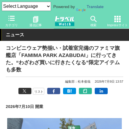
Powered by
Translate
トラベル Watch
地域
国内旅行
東京
カテゴリ
過去記事
検索
Impressサイト
ニュース
コンビニウェア勢揃い・試着室完備のファミマ旗
艦店「FAMIMA PARK AZABUDAI」に行ってき
た。“わざわざ買いに行きたくなる”限定アイテム
も多数
編集部：松本俊哉
2026年7月9日 13:57
リスト
2026年7月10日 開業