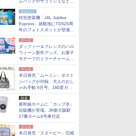
ムバッグやサコッシュなど6
点。8月21日オンラインスト
お出かけ
アで発売
特別塗装機「JAL Jubilee
Express」就航地にTDS25周
年のフォトスポットが登場。
10月末まで青森空港に
グッズ
ダッフィー＆フレンズのハロ
ウィーン新作グッズ。お菓子
モチーフのミラーチャーム/
デザインポーチほか
グッズ
本日発売「ムーミン」ボスト
ンバッグが付録、大人のおし
ゃれ手帖 9月号。180度ガバ
ッと開いて大容量
鉄道
新幹線ホームに「カップ氷」
自販機が登場。JR新大阪駅
27番ホーム6号車付近
グッズ
本日発売「スヌーピー」圧縮