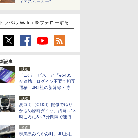
ィオスピーカー”
トラベル Watch をフォローする
新記事
鉄道
「EXサービス」と「e5489」
が連携。ログイン不要で相互
遷移、JR3社の新幹線・特急
予約をアプリで一括確認
鉄道
夏コミ（C108）開催でゆり
かもめ臨時ダイヤ。始発～18
時ごろに3～7分間隔で運行
道路
群馬県みなかみ町、JR上毛