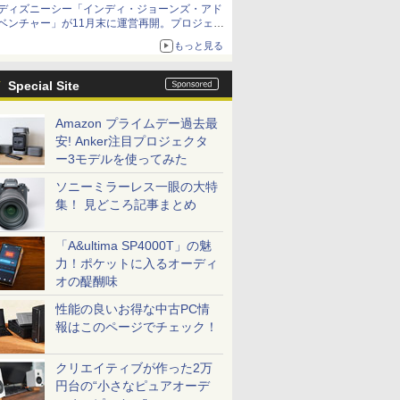
ディズニーシー「インディ・ジョーンズ・アド
ベンチャー」が11月末に運営再開。プロジェク
ションマッピングを追加、DPAは1500円
もっと見る
Special Site
Amazon プライムデー過去最
安! Anker注目プロジェクタ
ー3モデルを使ってみた
ソニーミラーレス一眼の大特
集！ 見どころ記事まとめ
「A&ultima SP4000T」の魅
力！ポケットに入るオーディ
オの醍醐味
性能の良いお得な中古PC情
報はこのページでチェック！
クリエイティブが作った2万
円台の“小さなピュアオーデ