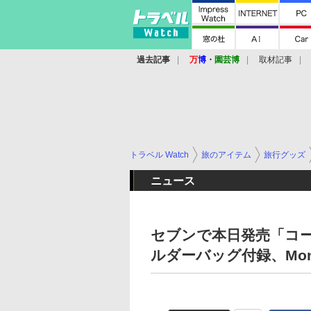
過去記事
万
博
・
園芸博
取材記事
トラベル Watch
旅のアイテム
旅行グッズ
ニュース
セブンで本日発売「コ
ルダーバッグ付録、Mon