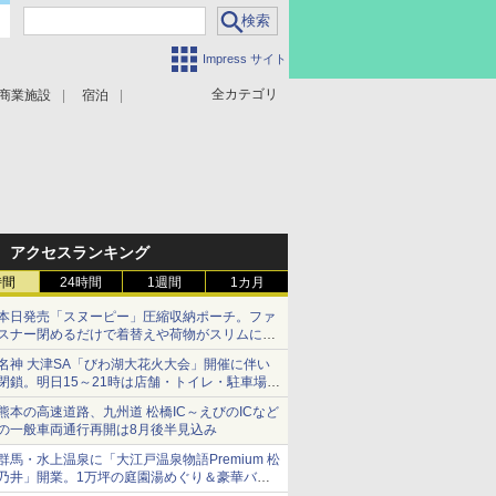
Impress サイト
全カテゴリ
商業施設
宿泊
アクセスランキング
時間
24時間
1週間
1カ月
本日発売「スヌーピー」圧縮収納ポーチ。ファ
スナー閉めるだけで着替えや荷物がスリムにま
とまる
名神 大津SA「びわ湖大花火大会」開催に伴い
閉鎖。明日15～21時は店舗・トイレ・駐車場の
利用不可
熊本の高速道路、九州道 松橋IC～えびのICなど
の一般車両通行再開は8月後半見込み
群馬・水上温泉に「大江戸温泉物語Premium 松
乃井」開業。1万坪の庭園湯めぐり＆豪華バイ
キングを体験してきた！