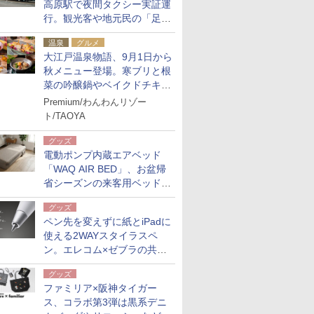
高原駅で夜間タクシー実証運
行。観光客や地元民の「足が
ない」課題解消へ、木金土に
温泉
グルメ
2台体制
大江戸温泉物語、9月1日から
秋メニュー登場。寒ブリと根
菜の吟醸鍋やベイクドチキ
ン、ショコラ＆栗スイーツも
Premium/わんわんリゾー
食べ放題に
ト/TAOYA
グッズ
電動ポンプ内蔵エアベッド
「WAQ AIR BED」、お盆帰
省シーズンの来客用ベッドに
も。使用後は収納バッグでコ
グッズ
ンパクトに保管
ペン先を変えずに紙とiPadに
使える2WAYスタイラスペ
ン。エレコム×ゼブラの共同
開発
グッズ
ファミリア×阪神タイガー
ス、コラボ第3弾は黒系デニ