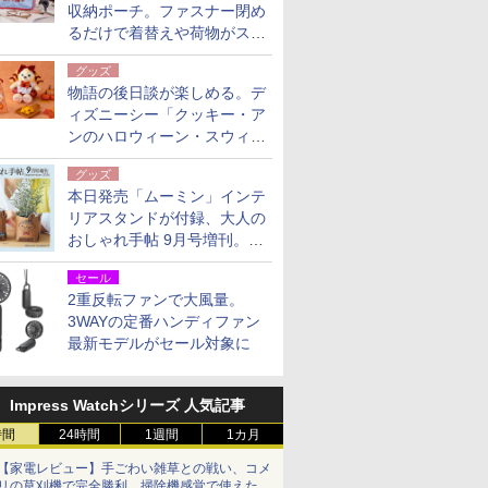
収納ポーチ。ファスナー閉め
るだけで着替えや荷物がスリ
ムにまとまる
グッズ
物語の後日談が楽しめる。デ
ィズニーシー「クッキー・ア
ンのハロウィーン・スウィー
トサプライズ」限定グッズ公
グッズ
開
本日発売「ムーミン」インテ
リアスタンドが付録、大人の
おしゃれ手帖 9月号増刊。レ
ザー調で高級感ある2個セッ
セール
ト
2重反転ファンで大風量。
3WAYの定番ハンディファン
最新モデルがセール対象に
Impress Watchシリーズ 人気記事
時間
24時間
1週間
1カ月
【家電レビュー】手ごわい雑草との戦い、コメ
リの草刈機で完全勝利 掃除機感覚で使えた