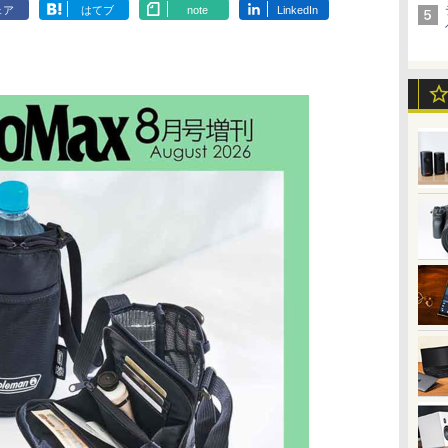
ェア
はてブ
note
LinkedIn