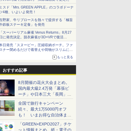
ミスド「Mrs. GREEN APPLE」のコラボドーナ
ツ4種、いよいよ発売！
吉野家、牛リブロースを熱々で提供する「極旨
牛鉄板ステーキ定食」を発売
「スーパーリアル麻雀 Venus Returns」8月27
日に発売決定。脱衣麻雀が3D×VRで復活
発売から2週間は20%オフになるセールが実施
本日発売「スヌーピー」圧縮収納ポーチ。ファ
スナー閉めるだけで着替えや荷物がスリムにま
とまる
もっと見る
おすすめ記事
8月開催の花火大会まとめ。
国内最大級2.4万発「幕張ビ
ーチ」や日本三大「長岡」な
ど大型イベント目白押し！
全国で旅行キャンペーン
続々、最大1万5000円オフ
も！ いまお得な自治体まと
め
「GREEN×EXPO2027」チケ
ット情報まとめ。紙・電子の