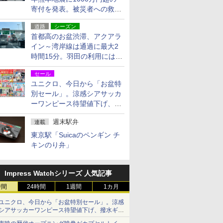
寄付を発表。被災者への救援
活動・復旧支援
道路
シーズン
首都高のお盆渋滞、アクアラ
イン～湾岸線は通過に最大2
時間15分。羽田の利用には
「空港西出口」の利用検討を
セール
ユニクロ、今日から「お盆特
別セール」。涼感シアサッカ
ーワンピース待望値下げ、撥
水ギアショーツは1990円に
週末駅弁
連載
東京駅「Suicaのペンギン チ
キンのり弁」
Impress Watchシリーズ 人気記事
時間
24時間
1週間
1カ月
ユニクロ、今日から「お盆特別セール」。涼感
シアサッカーワンピース待望値下げ、撥水ギア
ショーツは1990円に