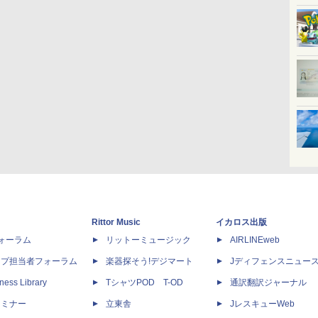
Rittor Music
イカロス出版
dフォーラム
リットーミュージック
AIRLINEweb
ップ担当者フォーラム
楽器探そう!デジマート
Jディフェンスニュー
ness Library
TシャツPOD T-OD
通訳翻訳ジャーナル
セミナー
立東舎
JレスキューWeb