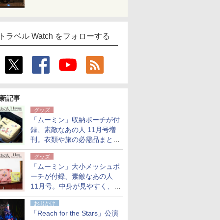
トラベル Watch をフォローする
新記事
グッズ
「ムーミン」収納ポーチが付
録、素敵なあの人 11月号増
刊。衣類や旅の必需品まとま
る大小2個セット
グッズ
「ムーミン」大小メッシュポ
ーチが付録、素敵なあの人
11月号。中身が見やすく、温
泉スパにも使える
お出かけ
「Reach for the Stars」公演