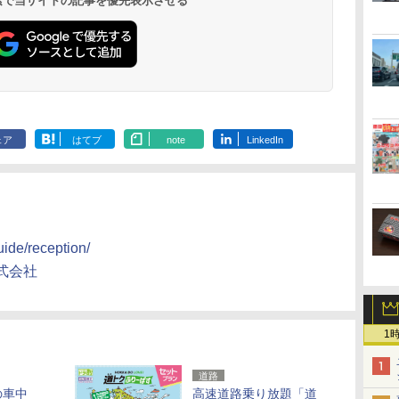
 検索で当サイトの記事を優先表示させる
ェア
はてブ
note
LinkedIn
uide/reception/
式会社
1
道路
の車中
高速道路乗り放題「道