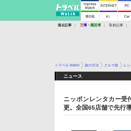
過去記事
万
博
・
園芸博
取材記事
トラベル Watch
旅の方法
クルマ旅
レン
ニュース
ニッポンレンタカー受
更。全国65店舗で先行