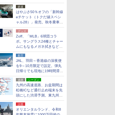
応援キャンペーン」
鉄道
はやぶさ50％オフの「新幹線
eチケット（トクだ値スペシ
ャル28）」発売。秋冬乗車
分、えきねっと限定
グッズ
Zoff、「MLB」6球団コラ
ボ。サングラス24種とチャー
ムにもなるメガネ拭きなど雑
貨24種
航空
JAL、羽田～香港線の深夜便
を9～10月限定で設定。弾丸
日帰りでも現地に19時間滞在
できる
道路
シーズン
九州の高速道路、お盆期間は
松橋ICなど通行止め端末を先
頭にした渋滞予測。東九州道
への迂回は料金調整を実施
話題
オリエンタルランド、令和8
年熊本地震に1000万円超の