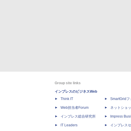
Group site links
インプレスのビジネスWeb
Think IT
SmartGri
Web担当者Forum
ネットショ
インプレス総合研究所
Impress Busi
IT Leaders
インプレス