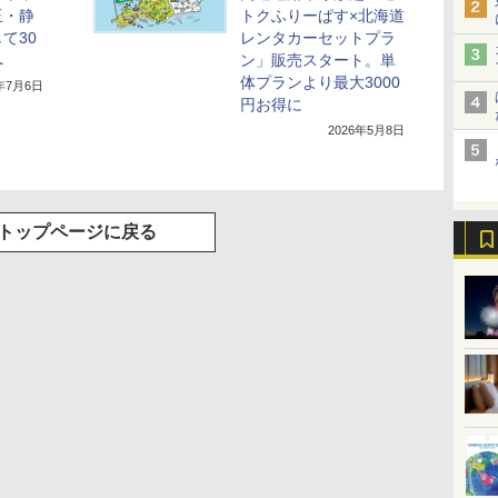
玉・静
トクふりーぱす×北海道
て30
レンタカーセットプラ
へ
ン」販売スタート。単
体プランより最大3000
6年7月6日
円お得に
2026年5月8日
トップページに戻る