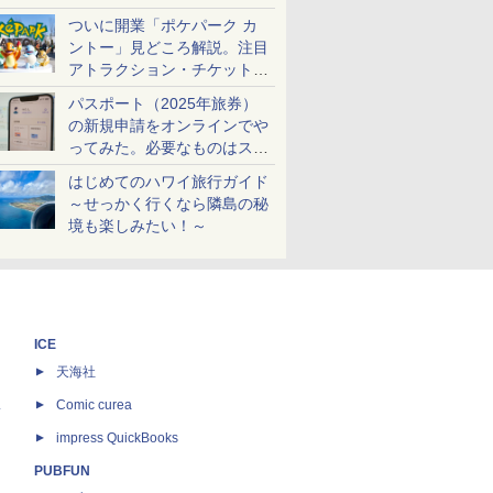
ケットも解説
ついに開業「ポケパーク カ
ントー」見どころ解説。注目
アトラクション・チケット手
配・来場前に必要な準備は？
パスポート（2025年旅券）
の新規申請をオンラインでや
ってみた。必要なものはスマ
ホとマイナカードのみ
はじめてのハワイ旅行ガイド
～せっかく行くなら隣島の秘
境も楽しみたい！～
ICE
天海社
ス
Comic curea
impress QuickBooks
PUBFUN