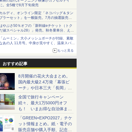
東映の歴代オープニング映像がカプセルトイ
に。全5種で8月下旬発売
カルディ、オンライン限定「ネコバッグ＆タン
ブラーセット」を一般販売。7月の抽選販売の
当選無効分
はやぶさ50％オフの「新幹線eチケット（トク
だ値スペシャル28）」発売。秋冬乗車分、えき
ねっと限定
「ムーミン」大小メッシュポーチが付録、素敵
なあの人 11月号。中身が見やすく、温泉スパに
も使える
もっと見る
おすすめ記事
8月開催の花火大会まとめ。
国内最大級2.4万発「幕張ビ
ーチ」や日本三大「長岡」な
ど大型イベント目白押し！
全国で旅行キャンペーン
続々、最大1万5000円オフ
も！ いまお得な自治体まと
め
「GREEN×EXPO2027」チケ
ット情報まとめ。紙・電子の
販売店舗や購入手順、記念チ