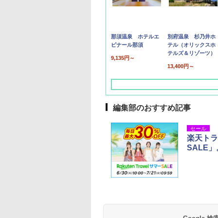
那須温泉 ホテルエ
別府温泉 杉乃井ホ
ピナール那須
テル（オリックスホ
テルズ＆リゾーツ）
9,135円～
13,400円～
編集部のおすすめ記事
セール
楽天トラ
SALE
草津温泉 ホテル櫻
品川プリンスホテル
グランドニッコー東
海のサウナ＆スパ
東京ドームホテル
シェラトン・グラン
井
京ベイ 舞浜
オールインクルーシ
デ・トーキョーベ
7,037円～
7,980円～
ブ 島原温泉ホテル
イ・ホテル
14,300円～
6,800円～
南風楼
10,450円～
7,950円～