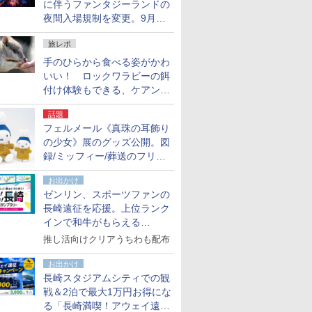
に伴うファンタジーランドの
夜間入場規制を変更。9月か
ら18時50分～20時ごろに
旅レポ
手のひらから食べる姿がかわ
いい！ ロックワラビーの餌
付け体験もできる、ケアンズ
でアサートン高原の日本語ガ
話題
イド付きツアーに参加してみ
フェルメール《真珠の耳飾り
た
の少女》展のグッズ公開。図
録/ミッフィー/葬送のフリー
レンほか、注目ブランドコラ
お出かけ
ボが実現
ゼンリン、スポーツファンの
長崎遠征を応援。上位ランク
インで和牛がもらえる
「GO！GO！長崎スタンプラ
推し活向けクリアうちわも配布
リー」
お出かけ
長崎スタジアムシティでの観
戦＆2泊で最大1万円お得にな
る「長崎満喫！アウェイ遠征