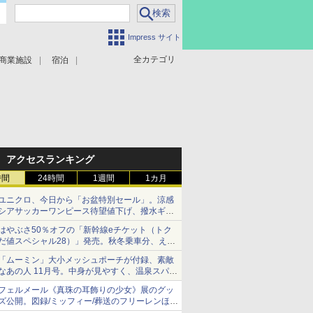
Impress サイト
全カテゴリ
商業施設
宿泊
アクセスランキング
時間
24時間
1週間
1カ月
ユニクロ、今日から「お盆特別セール」。涼感
シアサッカーワンピース待望値下げ、撥水ギア
ショーツは1990円に
はやぶさ50％オフの「新幹線eチケット（トク
だ値スペシャル28）」発売。秋冬乗車分、えき
ねっと限定
「ムーミン」大小メッシュポーチが付録、素敵
なあの人 11月号。中身が見やすく、温泉スパに
も使える
フェルメール《真珠の耳飾りの少女》展のグッ
ズ公開。図録/ミッフィー/葬送のフリーレンほ
か、注目ブランドコラボが実現