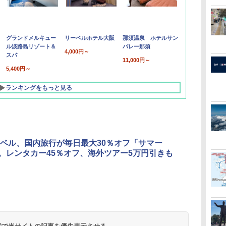
グランドメルキュー
リーベルホテル大阪
那須温泉 ホテルサン
ル淡路島リゾート＆
バレー那須
4,000円～
スパ
11,000円～
5,400円～
ランキングをもっと見る
ベル、国内旅行が毎日最大30％オフ「サマー
」。レンタカー45％オフ、海外ツアー5万円引きも
北陸 福井 あわら
品川プリンスホテ
舞浜ビューホテル
箱根湯本温泉 ホテ
ホテルトラスティ東
オリエンタルホテル
下呂温泉 水明館
住友不動産ホテル ヴ
東京ベイ舞浜ホテル
温泉 清風荘（北陸
ル イーストタワー
ｂｙ ＨＵＬＩＣ
ル おかだ
京ベイサイド
東京ベイ
ィラフォンテーヌグラ
ファーストリゾート
8,250円～
最大級の庭園露天風
（旧：東京ベイ舞浜
ンド東京有明
9,958円～
11,200円～
5,450円～
5,200円～
4,290円～
呂の宿 清風荘）
ホテル）
19,541円～
5,758円～
6,070円～