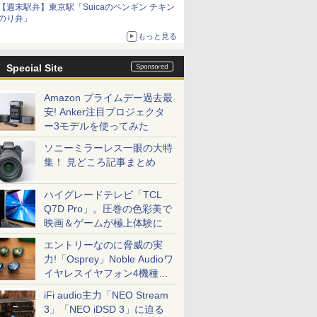
【週末駅弁】東京駅「Suicaのペンギン チキン
のり弁」
もっと見る
Special Site
Amazon プライムデー過去最
安! Anker注目プロジェクタ
ー3モデルを使ってみた
ソニーミラーレス一眼の大特
集！ 見どころ記事まとめ
ハイグレードテレビ「TCL
Q7D Pro」。圧巻の色彩美で
映画＆ゲームが極上体験に
エントリーなのに脅威の実
力!「Osprey」Noble Audioワ
イヤレスイヤフォン4機種を
一気に聴く
iFi audio主力「NEO Stream
3」「NEO iDSD 3」に迫る