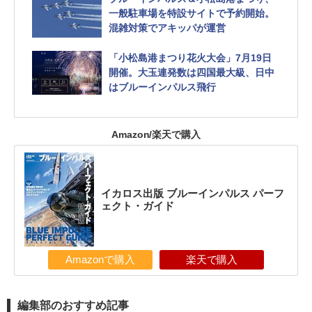
一般駐車場を特設サイトで予約開始。
混雑対策でアキッパが運営
「小松島港まつり花火大会」7月19日
開催。大玉連発数は四国最大級、日中
はブルーインパルス飛行
Amazon/楽天で購入
イカロス出版 ブルーインパルス パーフ
ェクト・ガイド
Amazonで購入
楽天で購入
編集部のおすすめ記事