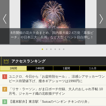
8月開催の花火大会まとめ。国内最大級2.4万発「幕張ビ
ーチ」や日本三大「長岡」など大型イベント目白押し！
●
●
●
●
●
●
アクセスランキング
1時間
24時間
1週間
1カ月
ユニクロ、今日から「お盆特別セール」。涼感シアサッカーワン
ピース待望値下げ、撥水ギアショーツは1990円に
「リサ・ラーソン」がま口ポーチ付録、大人のおしゃれ手帖 10
月号。ジャカード織の北欧猫デザイン
【週末駅弁】東京駅「Suicaのペンギン チキンのり弁」