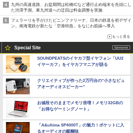
九州の高速道路、お盆期間は松橋ICなど通行止め端末を先頭にし
た渋滞予測。東九州道への迂回は料金調整を実施
フェラーリを手がけたピニンファリーナ、日本の鉄道を初デザイ
ン。南海電鉄が新たな「空港特急」をなにわ筋線へ導入
もっと見る
Special Site
SOUNDPEATSのイヤカフ型イヤフォン「UU2
イヤーカフ」をイヤカフマニアが語る
クリエイティブが作った2万円台の“小さなピュ
アオーディオスピーカー”
お値段そのままでメモリ倍増！メモリ32GBの
「お得なゲーミングノート」
「A&ultima SP4000T」の魅力！ポケットに入
るオーディオの醍醐味