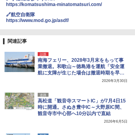
https://komatsushima-minatomatsuri.com/
🔗航空自衛隊
https://www.mod.go.jp/asdf/
関連記事
話題
南海フェリー、2028年3月末をもって事
業撤退。和歌山～徳島港を運航「安全運
航に支障が生じた場合は撤退時期を早め
る」
2026年3月30日
道路
高松道「観音寺スマートIC」が7月4日15
時に開通。さぬき豊中IC～大野原IC間、
観音寺市中心部へ10分以内で直結
2026年6月5日