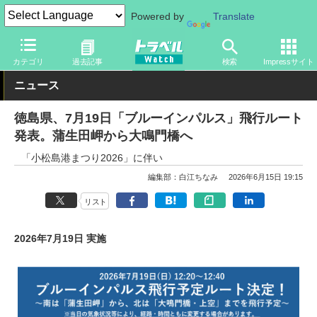
Powered by
Translate
トラベル Watch
地域
国内旅行
徳島
カテゴリ
過去記事
検索
Impressサイト
ニュース
徳島県、7月19日「ブルーインパルス」飛行ルート
発表。蒲生田岬から大鳴門橋へ
「小松島港まつり2026」に伴い
編集部：白江ちなみ
2026年6月15日 19:15
リスト
2026年7月19日 実施