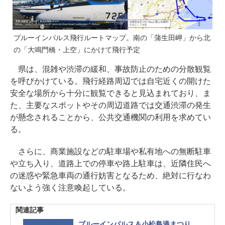
ブルーインパルス飛行ルートマップ。南の「蒲生田岬」から北
の「大鳴門橋・上空」にかけて飛行予定
県は、混雑や渋滞の緩和、事故防止のための分散観覧
を呼びかけている。飛行経路周辺では自宅近くの開けた
安全な場所から十分に観覧できると見込まれており、ま
た、主要なスポットやその周辺道路では交通渋滞の発生
が懸念されることから、公共交通機関の利用を求めてい
る。
さらに、商業施設などの駐車場や私有地への無断駐車
や立ち入り、道路上での停車や路上駐車は、近隣住民へ
の迷惑や緊急車両の通行妨害となるため、絶対に行なわ
ないよう強く注意喚起している。
関連記事
ブルーインパルス＆小松島港まつり、