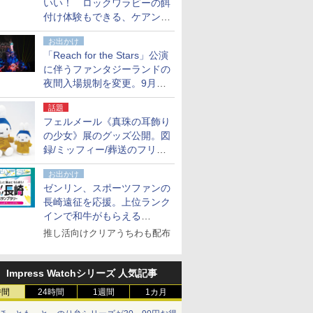
いい！ ロックワラビーの餌
付け体験もできる、ケアンズ
でアサートン高原の日本語ガ
お出かけ
イド付きツアーに参加してみ
「Reach for the Stars」公演
た
に伴うファンタジーランドの
夜間入場規制を変更。9月か
ら18時50分～20時ごろに
話題
フェルメール《真珠の耳飾り
の少女》展のグッズ公開。図
録/ミッフィー/葬送のフリー
レンほか、注目ブランドコラ
お出かけ
ボが実現
ゼンリン、スポーツファンの
長崎遠征を応援。上位ランク
インで和牛がもらえる
「GO！GO！長崎スタンプラ
推し活向けクリアうちわも配布
リー」
Impress Watchシリーズ 人気記事
時間
24時間
1週間
1カ月