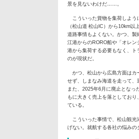
景を見ないわけだ……。
こういった貨物を集荷しように
（松山道 松山IC）から10k
道路事情もよくない。かつ、製
江港からのRORO船や「オレ
港から集荷する必要もなく、ト
のが現状だ。
かつ、松山から広島方面はカー
せず、しまなみ海道を走って、
また、2025年6月に廃止とな
もに大きく売上を落としており
ている。
こういった事情で、松山観光港
げない。就航する各社の悩みの