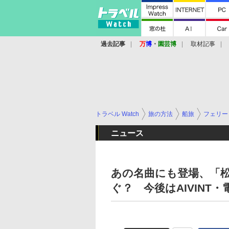
過去記事
万
博
・
園芸博
取材記事
トラベル Watch
旅の方法
船旅
フェリー
ニュース
あの名曲にも登場、「
ぐ？ 今後はAIVINT