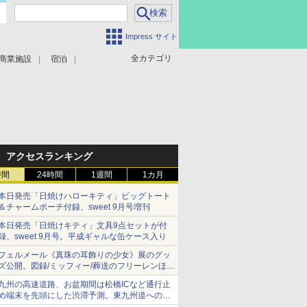
Impress サイト
全カテゴリ
商業施設
宿泊
アクセスランキング
時間
24時間
1週間
1カ月
本日発売「日焼けハローキティ」ビッグトート
＆チャームポーチ付録、sweet 9月号増刊
本日発売「日焼けキティ」文具9点セットが付
録、sweet 9月号。平成ギャルな缶ケース入り
フェルメール《真珠の耳飾りの少女》展のグッ
ズ公開。図録/ミッフィー/葬送のフリーレンほ
か、注目ブランドコラボが実現
九州の高速道路、お盆期間は松橋ICなど通行止
め端末を先頭にした渋滞予測。東九州道への迂
回は料金調整を実施