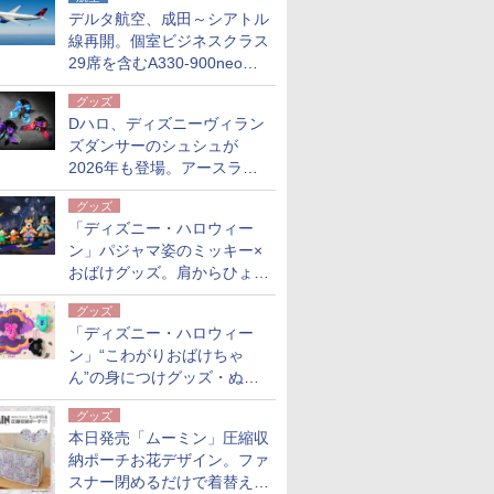
デルタ航空、成田～シアトル
線再開。個室ビジネスクラス
29席を含むA330-900neoで
運航
グッズ
Dハロ、ディズニーヴィラン
ズダンサーのシュシュが
2026年も登場。アースラや
ドクター・ファシリエほか全
グッズ
4種
「ディズニー・ハロウィー
ン」パジャマ姿のミッキー×
おばけグッズ。肩からひょっ
こりぬいぐるみバッジ、蓄光
グッズ
チャームほか
「ディズニー・ハロウィー
ン」“こわがりおばけちゃ
ん”の身につけグッズ・ぬい
ぐるみチャームほか、新作グ
グッズ
ッズが公開
本日発売「ムーミン」圧縮収
納ポーチお花デザイン。ファ
スナー閉めるだけで着替え・