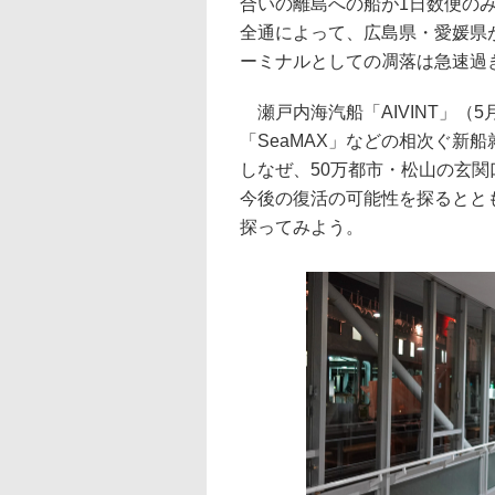
合いの離島への船が1日数便のみ
全通によって、広島県・愛媛県
ーミナルとしての凋落は急速過
瀬戸内海汽船「AIVINT」（
「SeaMAX」などの相次ぐ新
しなぜ、50万都市・松山の玄
今後の復活の可能性を探るとと
探ってみよう。