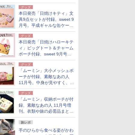
荷物がスリムに
グッズ
本日発売「日焼けキティ」文
具9点セットが付録、sweet 9
月号。平成ギャルな缶ケース
入り
グッズ
本日発売「日焼けハローキテ
ィ」ビッグトート＆チャーム
ポーチ付録、sweet 9月号増
刊
グッズ
「ムーミン」大小メッシュポ
ーチが付録、素敵なあの人
11月号。中身が見やすく、温
泉スパにも使える
グッズ
「ムーミン」収納ポーチが付
録、素敵なあの人 11月号増
刊。衣類や旅の必需品まとま
る大小2個セット
旅レポ
手のひらから食べる姿がかわ