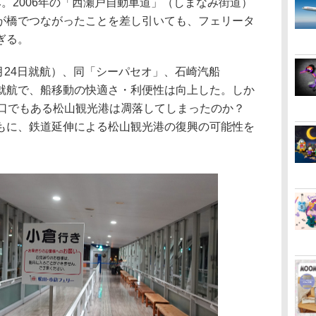
。2006年の「西瀬戸自動車道」（しまなみ街道）
が橋でつながったことを差し引いても、フェリータ
ぎる。
5月24日就航）、同「シーパセオ」、石崎汽船
船就航で、船移動の快適さ・利便性は向上した。しか
関口でもある松山観光港は凋落してしまったのか？
もに、鉄道延伸による松山観光港の復興の可能性を