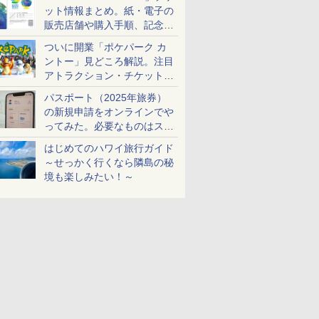
ット情報まとめ。紙・電子の
販売店舗や購入手順、記念チ
ケットも解説
ついに開業「ポケパーク カ
ントー」見どころ解説。注目
アトラクション・チケット手
配・来場前に必要な準備は？
パスポート（2025年旅券）
の新規申請をオンラインでや
ってみた。必要なものはスマ
ホとマイナカードのみ
はじめてのハワイ旅行ガイド
～せっかく行くなら隣島の秘
境も楽しみたい！～