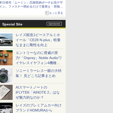
本日発売「ムーミン」圧縮収納ポーチお花デザ
イン。ファスナー閉めるだけで着替え・荷物が
スリムに
もっと見る
Special Site
レイズ鍛造1ピースアルミホ
イール「CE28 N-plus」軽量
なままに剛性を向上
エントリーなのに脅威の実
力!「Osprey」Noble Audioワ
イヤレスイヤフォン4機種を
一気に聴く
ソニーミラーレス一眼の大特
集！ 見どころ記事まとめ
AIスマートノートの
iFLYTEK「AINOTE 2」はな
ぜ魅力的なのか？
レイズのプレミアムカー向け
ブランドHOMURAから