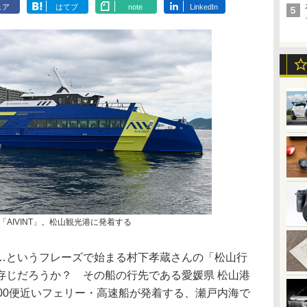
ェア
はてブ
note
LinkedIn
「AIVINT」。松山観光港に発着する
というフレーズで始まる村下孝蔵さんの「松山行
存じだろうか？ その船の行先である愛媛県 松山港
00便近いフェリー・高速船が発着する、瀬戸内海で