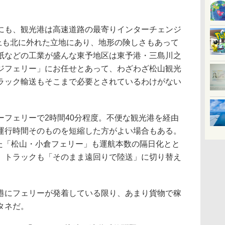
も、観光港は高速道路の最寄りインターチェンジ
m以上も北に外れた立地にあり、地形の険しさもあって
紙などの工業が盛んな東予地区は東予港・三島川之
ンジフェリー」にお任せとあって、わざわざ松山観光
ラック輸送もそこまで必要とされているわけがない
フェリーで2時間40分程度。不便な観光港を経由
運行時間そのものを短縮した方がよい場合もある。
った「松山・小倉フェリー」も運航本数の隔日化とと
、トラックも「そのまま遠回りで陸送」に切り替え
にフェリーが発着している限り、あまり貨物で稼
タネだ。