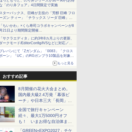
ほっともっと、のり弁シリーズが30～90円お得
な「のり弁フェア」4日間限定で実施
スターバックス、巨峰が主役の「芳醇 巨峰 フロ
ーズン ティー」「チラックス ソーダ 巨峰」発
売
「ちいかわ」×くら寿司コラボキャンペーンが8
月21日より期間限定開催
オリジナルの湯呑みや寿司皿が景品に登場！
「サクラエディタ」に約3年8カ月ぶりの更新、
ダークモード/EditorConfig/IVSなどに対応／複
数の脆弱性に対処したセキュリティアップデー
プレバンにて「Zガンダム」「0083」「クロス
ト
ボーン」「UC」のRGガンプラ10製品を対象に
した抽選販売が8月10日11時より実施！
もっと見る
おすすめ記事
8月開催の花火大会まとめ。
国内最大級2.4万発「幕張ビ
ーチ」や日本三大「長岡」な
ど大型イベント目白押し！
全国で旅行キャンペーン
続々、最大1万5000円オフ
も！ いまお得な自治体まと
め
「GREEN×EXPO2027」チケ