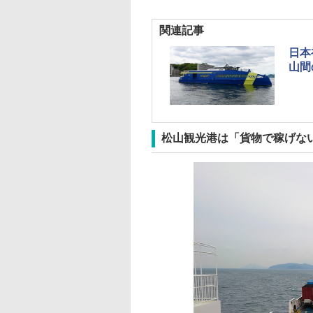
関連記事
日本
山間
松山観光港は「貨物で稼げな