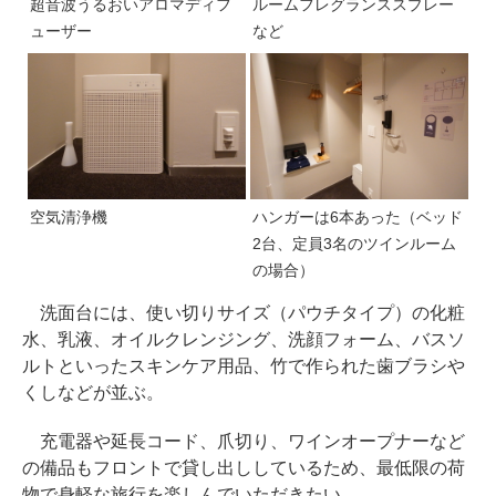
超音波うるおいアロマディフ
ルームフレグランススプレー
ューザー
など
空気清浄機
ハンガーは6本あった（ベッド
2台、定員3名のツインルーム
の場合）
洗面台には、使い切りサイズ（パウチタイプ）の化粧
水、乳液、オイルクレンジング、洗顔フォーム、バスソ
ルトといったスキンケア用品、竹で作られた歯ブラシや
くしなどが並ぶ。
充電器や延長コード、爪切り、ワインオープナーなど
の備品もフロントで貸し出ししているため、最低限の荷
物で身軽な旅行を楽しんでいただきたい。