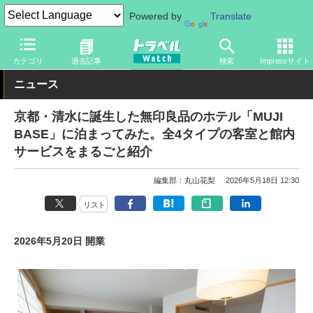
Powered by
Translate
トラベル Watch
旅の情報
ホテル・旅館
宿泊
カテゴリ
過去記事
検索
Impressサイト
ニュース
京都・清水に誕生した無印良品のホテル「MUJI
BASE」に泊まってみた。全4タイプの客室と館内
サービスをまるごと紹介
編集部：丸山花梨
2026年5月18日 12:30
リスト
2026年5月20日 開業