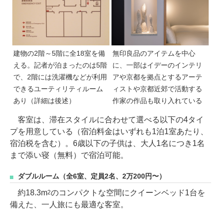
建物の2階～5階に全18室を備
無印良品のアイテムを中心
える。記者が泊まったのは5階
に、一部はイデーのインテリ
で、2階には洗濯機などが利用
アや京都を拠点とするアーテ
できるユーティリティルーム
ィストや京都近郊で活動する
あり（詳細は後述）
作家の作品も取り入れている
客室は、滞在スタイルに合わせて選べる以下の4タイ
プを用意している（宿泊料金はいずれも1泊1室あたり、
宿泊税を含む）。6歳以下の子供は、大人1名につき1名
まで添い寝（無料）で宿泊可能。
ダブルルーム（全6室、定員2名、2万200円〜）
約18.3m
のコンパクトな空間にクイーンベッド1台を
2
備えた、一人旅にも最適な客室。