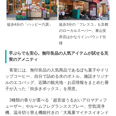
徒歩4分の「ハッピー六原」
徒歩3分の「フレスコ」も京都
のローカルスーパー。東山安
井店はかなりインバウンド仕
様
手ぶらでも安心。無印良品の人気アイテムが試せる充
実のアメニティ
客室には、無印良品の人気商品であるぽち菓子やドリ
ップコーヒー、自分で詰める水のボトル、施設オリジナ
ルのエコバッグ、近隣の観光地・お店情報をまとめた冊
子が入った「街歩きボックス」を用意。
3種類の香りが選べる「超音波うるおいアロマディフ
ューザー」やルームフレグランススプレー、空気清浄
機、温冷切り替え機能付きの「大風量マイナスイオンド