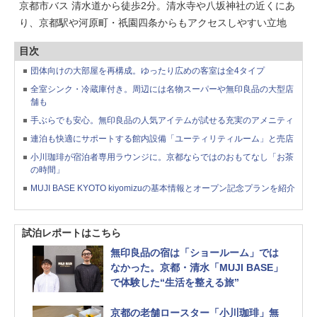
京都市バス 清水道から徒歩2分。清水寺や八坂神社の近くにあ
り、京都駅や河原町・祇園四条からもアクセスしやすい立地
目次
団体向けの大部屋を再構成。ゆったり広めの客室は全4タイプ
全室シンク・冷蔵庫付き。周辺には名物スーパーや無印良品の大型店
舗も
手ぶらでも安心。無印良品の人気アイテムが試せる充実のアメニティ
連泊も快適にサポートする館内設備「ユーティリティルーム」と売店
小川珈琲が宿泊者専用ラウンジに。京都ならではのおもてなし「お茶
の時間」
MUJI BASE KYOTO kiyomizuの基本情報とオープン記念プランを紹介
試泊レポートはこちら
無印良品の宿は「ショールーム」では
なかった。京都・清水「MUJI BASE」
で体験した“生活を整える旅”
京都の老舗ロースター「小川珈琲」無