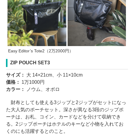
Easy Editor’s Tote2（2万2000円）
ZIP POUCH SET3
サイズ：
大 14×21cm、小 11×10cm
価格：
1万1000円
カラー：
ノウム、オボロ
財布としても使える3ジップと2ジップがセットになっ
た大人気のポーチセット。深さが異なる3段のジップポ
ーチは、お札、コイン、カードなどを分けて収納でき
る。2ジップポーチはホテルのキーなど小物を入れてお
くのにも活躍するとのこと。