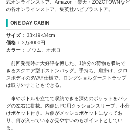
式オンラインストア、Amazon・楽天・ZOZOTOWNなど
の各オンラインストア、集英社ハピプラストア。
ONE DAY CABIN
サイズ：
33×19×34cm
価格：
3万3000円
カラー：
ノウム、オボロ
前回発売時に大好評を博した、1泊分の荷物も収納で
きるスクエア型ボストンバッグ。手持ち、肩掛け、クロ
スボディの3WAY仕様で、ロングショルダーストラップ
は取り外すこともできる。
傘やボトルを立てて収納できる深めのポケットをバッ
グの左右に搭載。内側はPC用クッションスリーブ、小分
けポケット付き。片側がメッシュポケットになってお
り、何が入っているか見やすいのもポイントとしてい
る。