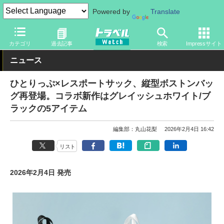
Powered by
Translate
トラベル Watch
旅のアイテム
旅行グッズ
バッグ
カテゴリ
過去記事
検索
Impressサイト
ニュース
ひとりっぷ×レスポートサック、縦型ボストンバッ
グ再登場。コラボ新作はグレイッシュホワイト/ブ
ラックの5アイテム
編集部：丸山花梨
2026年2月4日 16:42
リスト
2026年2月4日 発売