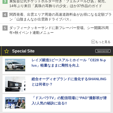
展覧会公式チケットホルダー付き「フェルメールぴあ」発売。
14年ぶり来日「真珠の耳飾りの少女」ほか37作品のガイド
関西発着、出雲エリア周遊の高速道路料金がお得になる定額プラ
ン「山陰まんなか出雲路ドライブパス」
ダッフィークッキーサンドに新フレーバー登場。シー開園25周
年×秋イベント連動メニュー
もっと見る
Special Site
レイズ鍛造1ピースアルミホイール「CE28 N-p
lus」軽量なままに剛性を向上
総合オーディオブランドに進化するSHANLING
とは何者か？
「ドスパラTV」の配信現場に“PAD”撮影班が潜
入!人気の秘訣に迫る!!