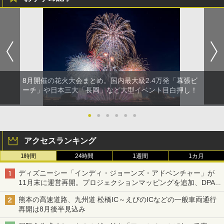
8月開催の花火大会まとめ。国内最大級2.4万発「幕張ビ
ーチ」や日本三大「長岡」など大型イベント目白押し！
●
●
●
●
●
●
アクセスランキング
1時間
24時間
1週間
1カ月
ディズニーシー「インディ・ジョーンズ・アドベンチャー」が
11月末に運営再開。プロジェクションマッピングを追加、DPA
は1500円
熊本の高速道路、九州道 松橋IC～えびのICなどの一般車両通行
再開は8月後半見込み