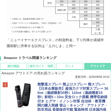
「ニューイヤーエクスプレス」の特急料金。下り列車が成城学
園前駅に停車する以外は「えのしま」と同一
Amazon トラベル関連ランキング
旅行雑誌
旅行ガイド・地図
テント
アウトドア
Amazon アウトドア の売れ筋ランキング
更新日時：2026/08/08 18:02
BE-PAL(ビ-パル) 2026年 9 月号【特別付録:
D40 地球の歩き方 チェンマイ タイ北部の魅
[キャンパーズコレクション 山善] ポップアッ
熊撃退スプレー 熊よけスプレー 熊スプレー
SOTO ミニマル"旅"財布 ランダム2種】
力的な町 2026～2027 地球の歩き方D アジア
プテント 傘みたいに広げて畳める パッとサ
【日本企業販売】超強力クマ対策スプレー 30
ッとサンシェード キューブ フルクローズ メ
0ml（連続噴射30秒）110ml（連続噴射15
ッシュ 簡単設置 ワンタッチテント キャンプ
秒）射程5～10m 安全ロック搭載 携帯収納袋
￥1,500
￥2,079
&ハイキング カーキ PATC-150(KH)
付き ヒグマ・イノシシ対策 自治体・教育機
関の購入実績 登山・キャンプ・アウトドア・
防災用品 長期保存可能 緊急時用 日本国内発
￥6,830