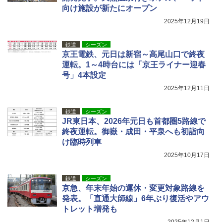
向け施設が新たにオープン
2025年12月19日
鉄道
シーズン
京王電鉄、元日は新宿～高尾山口で終夜
運転。1～4時台には「京王ライナー迎春
号」4本設定
2025年12月11日
鉄道
シーズン
JR東日本、2026年元日も首都圏5路線で
終夜運転。御嶽・成田・平泉へも初詣向
け臨時列車
2025年10月17日
鉄道
シーズン
京急、年末年始の運休・変更対象路線を
発表。「直通大師線」6年ぶり復活やアウ
トレット増発も
2025年12月1日