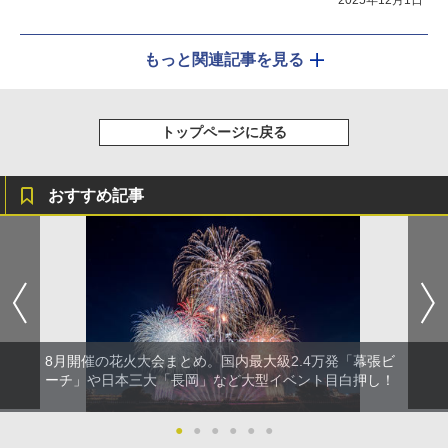
もっと関連記事を見る
トップページに戻る
おすすめ記事
8月開催の花火大会まとめ。国内最大級2.4万発「幕張ビ
ーチ」や日本三大「長岡」など大型イベント目白押し！
●
●
●
●
●
●