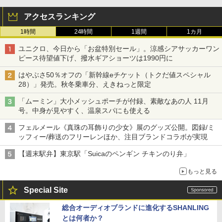
アクセスランキング
1時間
24時間
1週間
1カ月
ユニクロ、今日から「お盆特別セール」。涼感シアサッカーワン
ピース待望値下げ、撥水ギアショーツは1990円に
はやぶさ50％オフの「新幹線eチケット（トクだ値スペシャル
28）」発売。秋冬乗車分、えきねっと限定
「ムーミン」大小メッシュポーチが付録、素敵なあの人 11月
号。中身が見やすく、温泉スパにも使える
フェルメール《真珠の耳飾りの少女》展のグッズ公開。図録/ミ
ッフィー/葬送のフリーレンほか、注目ブランドコラボが実現
【週末駅弁】東京駅「Suicaのペンギン チキンのり弁」
もっと見る
Special Site
総合オーディオブランドに進化するSHANLING
とは何者か？