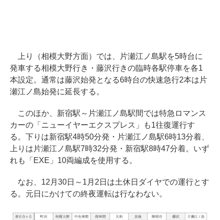
上り（相模大野方面）では、片瀬江ノ島駅を5時台に
発車する相模大野行き・藤沢行きの臨時各駅停車を各1
本設定。通常は藤沢始発となる6時台の快速急行2本は片
瀬江ノ島始発に延長する。
このほか、新宿駅～片瀬江ノ島駅間では特急ロマンス
カーの「ニューイヤーエクスプレス」も1往復運行す
る。下りは新宿駅4時50分発・片瀬江ノ島駅6時13分着、
上りは片瀬江ノ島駅7時32分発・新宿駅8時47分着。いず
れも「EXE」10両編成を使用する。
なお、12月30日～1月2日は土休日ダイヤでの運行とす
る。元日にかけての終夜運転は行なわない。