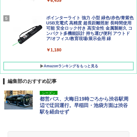
￥9,990
￥6,459
￥1,760
￥1,540
[キャンパーズコレクション 山善] 傘みたいに
ポインターライト 強力 小型 緑色/赤色/青紫色
広げるだけ パッとサッとテント キューブワ
USB充電式 高精度 超長距離照射 長時間使用
イド ブラックコーティング フルクローズ メ
可能 安全ロック付き 高安全性 金属製耐久 コ
ッシュ 4人用 簡単設置 ポップアップテント P
ンパクト多機能設計 持ち運び便利 アウトド
ATCW-150B エクルベージュ
ア/オフィス/教育現場/展示会用 緑
￥-
￥1,180
Amazonランキングをもっと見る
編集部のおすすめ記事
シーズン
都営バス、大晦日19時ごろから渋谷駅周
辺で迂回運行。早稲田・池袋方面は渋谷
駅を経由せず