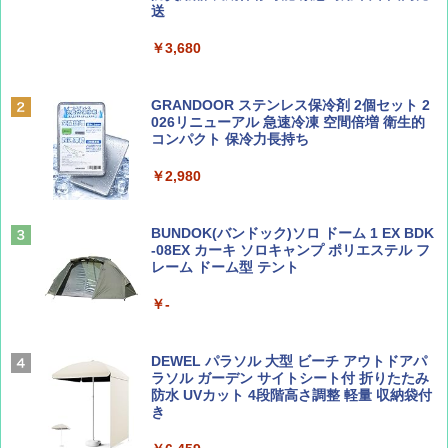
送
ディズニーファン ２０２６年 ９月号 [雑
地球の歩き方 スター・ウォーズ
誌] (ＤＩＳＮＥＹ ＦＡＮ)
￥3,680
PYKES PEAK (パイクスピーク) 着替えテン
￥2,695
ト プライバシー テント 【中が透けない】 1
￥713
人用 折りたたみ 防災グッズ 災害用トイレ ビ
ーチ ピクニック ポップアップテント 携帯 簡
GRANDOOR ステンレス保冷剤 2個セット 2
易 トイレテント (グレー)
026リニューアル 急速冷凍 空間倍増 衛生的
コンパクト 保冷力長持ち
山と溪谷 2026年8月号「南アルプス大全」
A09 地球の歩き方 イタリア 2026～2027 地
￥4,980
球の歩き方A ヨーロッパ
￥2,980
￥1,540
￥2,479
ENDLESS BASE 《めざましテレビで紹介》
テント ワンタッチ RENEW 幅200 2-3人用 43
BUNDOK(バンドック)ソロ ドーム 1 EX BDK
500002(88859)
-08EX カーキ ソロキャンプ ポリエステル フ
レーム ドーム型 テント
Coyote No.89 特集 星野道夫 夢見る旅
A26 地球の歩き方 チェコ ポーランド スロヴ
ァキア 2026～2027 地球の歩き方A ヨーロッ
￥5,999
パ
￥-
￥1,540
￥2,277
[キャンパーズコレクション 山善] 傘みたいに
広げるだけ パッとサッとテント ブラックコ
DEWEL パラソル 大型 ビーチ アウトドアパ
ーティング フルクローズ メッシュ 3-4人用
ラソル ガーデン サイトシート付 折りたたみ
簡単設置 ポップアップテント エクルベージ
防水 UVカット 4段階高さ調整 軽量 収納袋付
AIRLINE（エアライン）2026年9月号【特
新しい日本地理 地図・統計・移動から読み
ュ(BC仕様) PATC-150B(EB)
き
集】ボーイング110周年を祝して！
解く (講談社現代新書)