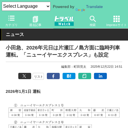
Powered by
Translate
トラベル Watch
企業・政府・官庁
鉄道
関東私鉄
カテゴリ
過去記事
検索
Impressサイト
ニュース
小田急、2026年元日は片瀬江ノ島方面に臨時列車
運転。「ニューイヤーエクスプレス」も設定
編集部：町田莞太
2025年12月22日 14:51
リスト
2026年1月1日 運転