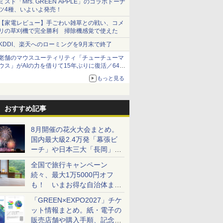
ミスド「Mrs. GREEN APPLE」のコラボドーナ
ツ4種、いよいよ発売！
【家電レビュー】手ごわい雑草との戦い、コメ
リの草刈機で完全勝利 掃除機感覚で使えた
KDDI、楽天へのローミングを9月末で終了
老舗のマウスユーティリティ「チューチューマ
ウス」がAIの力を借りて15年ぶりに復活／64bit
化、Windows 10/11、「Chrome」も走り回
もっと見る
る。復活記念で2026年末まで500円
おすすめ記事
8月開催の花火大会まとめ。
国内最大級2.4万発「幕張ビ
ーチ」や日本三大「長岡」な
ど大型イベント目白押し！
全国で旅行キャンペーン
続々、最大1万5000円オフ
も！ いまお得な自治体まと
め
「GREEN×EXPO2027」チケ
ット情報まとめ。紙・電子の
販売店舗や購入手順、記念チ