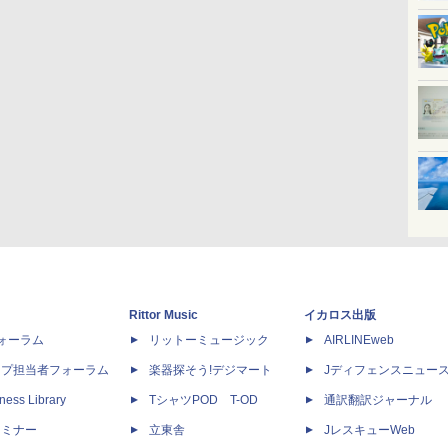
Rittor Music
イカロス出版
dフォーラム
リットーミュージック
AIRLINEweb
ップ担当者フォーラム
楽器探そう!デジマート
Jディフェンスニュー
ness Library
TシャツPOD T-OD
通訳翻訳ジャーナル
セミナー
立東舎
JレスキューWeb