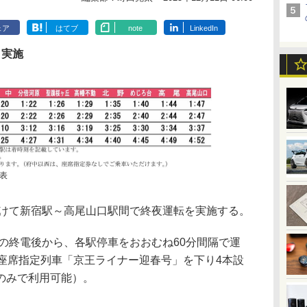
ェア
はてブ
note
LinkedIn
 実施
表
かけて新宿駅～高尾山口駅間で終夜運転を実施する。
の終電後から、各駅停車をおおむね60分間隔で運
は座席指定列車「京王ライナー迎春号」を下り4本設
のみで利用可能）。