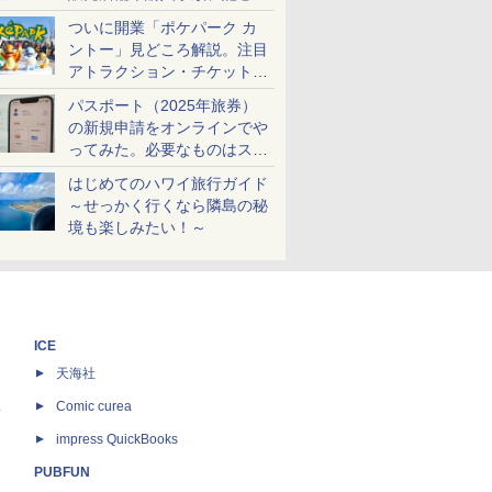
ケットも解説
ついに開業「ポケパーク カ
ントー」見どころ解説。注目
アトラクション・チケット手
配・来場前に必要な準備は？
パスポート（2025年旅券）
の新規申請をオンラインでや
ってみた。必要なものはスマ
ホとマイナカードのみ
はじめてのハワイ旅行ガイド
～せっかく行くなら隣島の秘
境も楽しみたい！～
ICE
天海社
ス
Comic curea
impress QuickBooks
PUBFUN