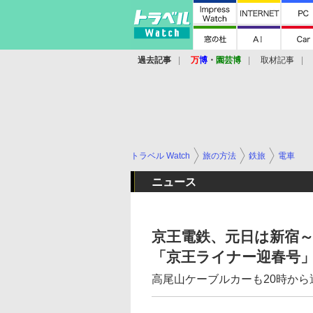
過去記事
万
博
・
園芸博
取材記事
トラベル Watch
旅の方法
鉄旅
電車
ニュース
京王電鉄、元日は新宿～
「京王ライナー迎春号」
高尾山ケーブルカーも20時から