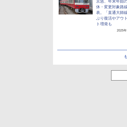
京急、年末年始
休・変更対象路
表。「直通大師線
ぶり復活やアウ
ト増発も
2025