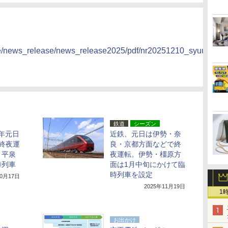
ate/news_release/news_release2025/pdf/nr20251210_syuuya.pdf
鉄道
シーズン
6年元日
近鉄、元日は伊勢・奈
終夜運
良・京都方面などで終
・平泉
夜運転。伊勢・橿原方
時列車
面は1月中旬にかけて臨
時列車を設定
10月17日
2025年11月19日
1
お出かけ