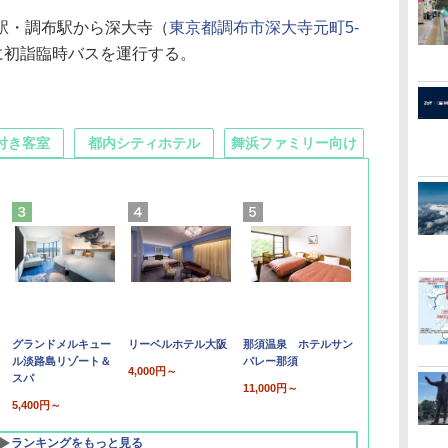
駅・調布駅から深大寺（
東京都調布市深大寺元町5-
に初詣臨時バスを運行する。
付き客室
都内シティホテル
舞浜ファミリー向け
グランドメルキュー
リーベルホテル大阪
那須温泉 ホテルサン
ル淡路島リゾート＆
バレー那須
4,000円～
スパ
11,000円～
5,400円～
ランキングをもっと見る