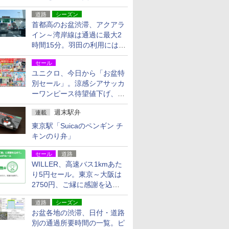
活動・復旧支援
道路
シーズン
首都高のお盆渋滞、アクアラ
イン～湾岸線は通過に最大2
時間15分。羽田の利用には
「空港西出口」の利用検討を
セール
ユニクロ、今日から「お盆特
別セール」。涼感シアサッカ
ーワンピース待望値下げ、撥
水ギアショーツは1990円に
週末駅弁
連載
東京駅「Suicaのペンギン チ
キンのり弁」
セール
道路
WILLER、高速バス1kmあた
り5円セール。東京～大阪は
2750円、ご縁に感謝を込め
た20周年記念キャンペーン
道路
シーズン
お盆各地の渋滞、日付・道路
別の通過所要時間の一覧。ピ