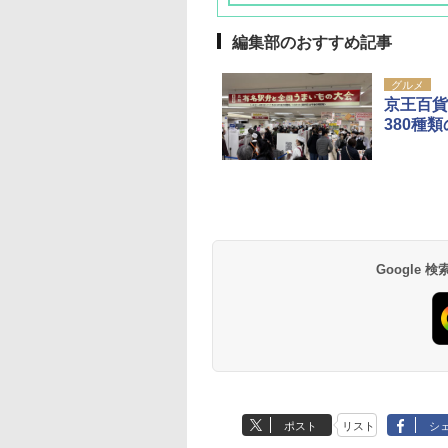
編集部のおすすめ記事
グルメ
京王百貨
380種
草津温泉 ホテル櫻
品川プリンスホテル
グランドニッコー東
海のサウナ＆スパ
東京ドームホテル
シェラトン・グラン
井
京ベイ 舞浜
オールインクルーシ
デ・トーキョーベ
7,037円～
7,980円～
ブ 島原温泉ホテル
イ・ホテル
14,300円～
6,800円～
南風楼
10,450円～
7,950円～
Google
ポスト
リスト
シ