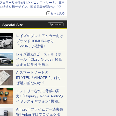
フェラーリを手がけたピニンファリーナ、日本
の鉄道を初デザイン。南海電鉄が新たな「空港
特急」をなにわ筋線へ導入
もっと見る
Special Site
レイズのプレミアムカー向け
ブランドHOMURAから
「2×9R」が登場！
レイズ鍛造1ピースアルミホ
イール「CE28 N-plus」軽量
なままに剛性を向上
AIスマートノートの
iFLYTEK「AINOTE 2」はな
ぜ魅力的なのか？
エントリーなのに脅威の実
力!「Osprey」Noble Audioワ
イヤレスイヤフォン4機種を
一気に聴く
Amazon プライムデー過去最
安! Anker注目プロジェクタ