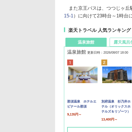
また京王バスは、つつじヶ丘
15-1
）に向けて23時台～1時台
楽天トラベル 人気ランキング
温泉旅館
露天風呂
温泉旅館
更新日時：2026/08/07 18:00
那須温泉 ホテルエ
別府温泉 杉乃井ホ
ピナール那須
テル（オリックスホ
テルズ＆リゾーツ）
9,135円～
13,400円～