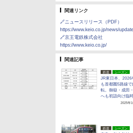
関連リンク
🔗ニュースリリース（PDF）
https://www.keio.co.jp/news/upd
🔗京王電鉄株式会社
https://www.keio.co.jp/
関連記事
鉄道
シーズン
JR東日本、202
も首都圏5路線で
転。御嶽・成田
へも初詣向け臨
2025年
鉄道
シーズン