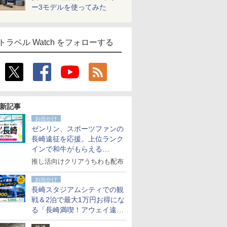
ー3モデルを使ってみた
トラベル Watch をフォローする
新記事
お出かけ
ゼンリン、スポーツファンの
長崎遠征を応援。上位ランク
インで和牛がもらえる
「GO！GO！長崎スタンプラ
推し活向けクリアうちわも配布
リー」
お出かけ
長崎スタジアムシティでの観
戦＆2泊で最大1万円お得にな
る「長崎満喫！アウェイ遠征
応援キャンペーン」