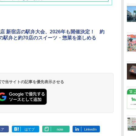
店 新宿店の駅弁大会、2026年も開催決定！ 約
類の駅弁と約70店のスイーツ・惣菜を楽しめる
北陸 福井 あわら
品川プリンスホテ
舞浜ビューホテル
箱根湯本温泉 ホテ
ホテルトラスティ東
オリエンタルホテル
下呂温泉 水明館
住友不動産ホテル ヴ
東京ベイ舞浜ホテル
温泉 清風荘（北陸
ル イーストタワー
ｂｙ ＨＵＬＩＣ
ル おかだ
京ベイサイド
東京ベイ
ィラフォンテーヌグラ
ファーストリゾート
8,250円～
最大級の庭園露天風
（旧：東京ベイ舞浜
ンド東京有明
9,958円～
11,200円～
5,450円～
5,200円～
4,290円～
呂の宿 清風荘）
ホテル）
19,541円～
5,758円～
6,070円～
 検索で当サイトの記事を優先表示させる
ェア
はてブ
note
LinkedIn