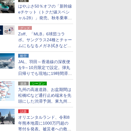
鉄道
はやぶさ50％オフの「新幹線
eチケット（トクだ値スペシ
ャル28）」発売。秋冬乗車
分、えきねっと限定
グッズ
Zoff、「MLB」6球団コラ
ボ。サングラス24種とチャー
ムにもなるメガネ拭きなど雑
貨24種
航空
JAL、羽田～香港線の深夜便
を9～10月限定で設定。弾丸
日帰りでも現地に19時間滞在
できる
道路
シーズン
九州の高速道路、お盆期間は
松橋ICなど通行止め端末を先
頭にした渋滞予測。東九州道
への迂回は料金調整を実施
話題
オリエンタルランド、令和8
年熊本地震に1000万円超の
寄付を発表。被災者への救援