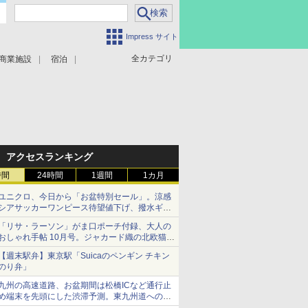
Impress サイト
全カテゴリ
商業施設
宿泊
アクセスランキング
時間
24時間
1週間
1カ月
ユニクロ、今日から「お盆特別セール」。涼感
シアサッカーワンピース待望値下げ、撥水ギア
ショーツは1990円に
「リサ・ラーソン」がま口ポーチ付録、大人の
おしゃれ手帖 10月号。ジャカード織の北欧猫デ
ザイン
【週末駅弁】東京駅「Suicaのペンギン チキン
のり弁」
九州の高速道路、お盆期間は松橋ICなど通行止
め端末を先頭にした渋滞予測。東九州道への迂
回は料金調整を実施