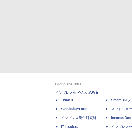
Group site links
インプレスのビジネスWeb
Think IT
SmartGri
Web担当者Forum
ネットショ
インプレス総合研究所
Impress Busi
IT Leaders
インプレス