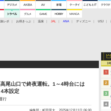
旅レポ
お得きっぷ
温泉
JAL
ANA
ディズニー
USJ
1
高尾山口で終夜運転。1～4時台には
4本設定
運行
編集部：町田莞太
2025年12月11日 06:00