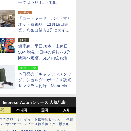
ークは下り8日・13日、上り
14日・15日
ホテル
「コートヤード・バイ・マリ
オット京都駅」11月16日開
業。八条口徒歩3分にスイー
ト含む全270室、ダイニング
鉄道
も併設
銀座線、平日70本・土休日
58本増発で日中の運転を3分
間隔へ短縮。丸ノ内線も池袋
～中野坂上を4分間隔に
アウトドア
本日発売「キャプテンスタッ
グ」ショルダーポーチ＆調光
サングラス付録、MonoMax
9月号増刊
Impress Watchシリーズ 人気記事
時間
24時間
1週間
1カ月
ユニクロ、今日から「お盆特別セール」。涼感
シアサッカーワンピース待望値下げ、撥水ギア
ショーツは1990円に