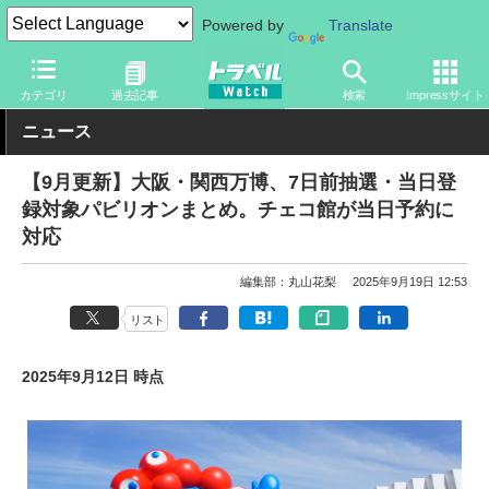
Powered by
Translate
トラベル Watch
イベント
国際博覧会
2025年大阪・関西万博
カテゴリ
過去記事
検索
Impressサイト
ニュース
【9月更新】大阪・関西万博、7日前抽選・当日登
録対象パビリオンまとめ。チェコ館が当日予約に
対応
編集部：丸山花梨
2025年9月19日 12:53
リスト
2025年9月12日 時点