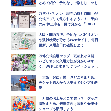
とめて紹介、予約なしで楽しむコツも
万博パビリオン「現在の待ち時間」が
公式アプリで見られるように！ 予約
のみ/休止中も一目で分かる 「EXPO 2
025 Visitors」
大阪・関西万博、予約なしパビリオン
や混雑状況が分かるWebサイト。毎日
更新、来場当日に確認しよう
万博公式会場マップ、更新版が公開。
パビリオンの入場方法が分かりやす
く、Wi-Fi/給水器/サテライトショップ
も追加
「大阪・関西万博」見どころまとめ。
チケット購入から入場までシンプル解
説！
「万博のお土産どこで買う？」グッズ
情報まとめ。来場者向け通販や会場外
ショップも活用しよう