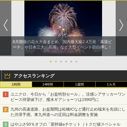
8月開催の花火大会まとめ。国内最大級2.4万発「幕張ビ
ーチ」や日本三大「長岡」など大型イベント目白押し！
●
●
●
●
●
●
アクセスランキング
1時間
24時間
1週間
1カ月
ユニクロ、今日から「お盆特別セール」。涼感シアサッカーワン
ピース待望値下げ、撥水ギアショーツは1990円に
九州の高速道路、お盆期間は松橋ICなど通行止め端末を先頭にし
た渋滞予測。東九州道への迂回は料金調整を実施
はやぶさ50％オフの「新幹線eチケット（トクだ値スペシャル