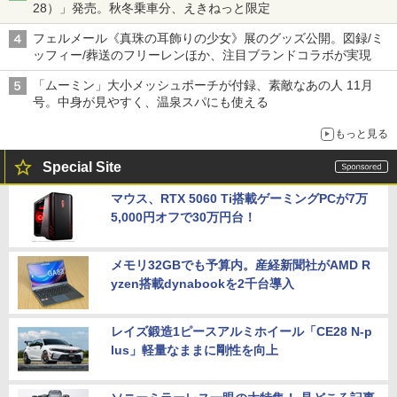
28）」発売。秋冬乗車分、えきねっと限定
フェルメール《真珠の耳飾りの少女》展のグッズ公開。図録/ミ
ッフィー/葬送のフリーレンほか、注目ブランドコラボが実現
「ムーミン」大小メッシュポーチが付録、素敵なあの人 11月
号。中身が見やすく、温泉スパにも使える
もっと見る
Special Site
マウス、RTX 5060 Ti搭載ゲーミングPCが7万
5,000円オフで30万円台！
メモリ32GBでも予算内。産経新聞社がAMD R
yzen搭載dynabookを2千台導入
レイズ鍛造1ピースアルミホイール「CE28 N-p
lus」軽量なままに剛性を向上