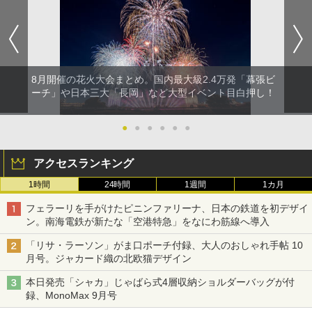
8月開催の花火大会まとめ。国内最大級2.4万発「幕張ビ
ーチ」や日本三大「長岡」など大型イベント目白押し！
●
●
●
●
●
●
アクセスランキング
1時間
24時間
1週間
1カ月
フェラーリを手がけたピニンファリーナ、日本の鉄道を初デザイ
ン。南海電鉄が新たな「空港特急」をなにわ筋線へ導入
「リサ・ラーソン」がま口ポーチ付録、大人のおしゃれ手帖 10
月号。ジャカード織の北欧猫デザイン
本日発売「シャカ」じゃばら式4層収納ショルダーバッグが付
録、MonoMax 9月号