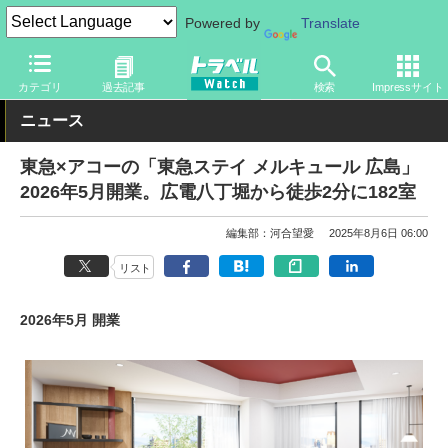
Powered by
Translate
トラベル Watch
地域
国内旅行
中国
カテゴリ
過去記事
検索
Impressサイト
ニュース
東急×アコーの「東急ステイ メルキュール 広島」
2026年5月開業。広電八丁堀から徒歩2分に182室
編集部：河合望愛
2025年8月6日 06:00
リスト
2026年5月 開業