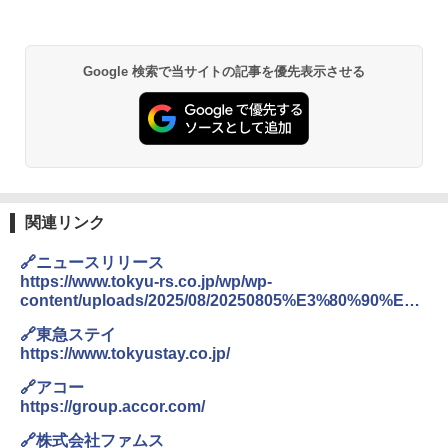
Google 検索で当サイトの記事を優先表示させる
関連リンク
🔗ニュースリリース
https://www.tokyu-rs.co.jp/wp/wp-
content/uploads/2025/08/20250805%E3%80%90%E3%
82%B9%E3%83%86%E3%82%A4%E5%BA%83%E5%
🔗東急ステイ
B3%B6%E3%80%91W%E3%83%96%E3%83%A9%E3
https://www.tokyustay.co.jp/
%83%B3%E3%83%89%E9%96%8B%E6%A5%AD%EF
%BC%9Cfinal%EF%BC%9E.pdf
🔗アコー
https://group.accor.com/
🔗株式会社ファムス