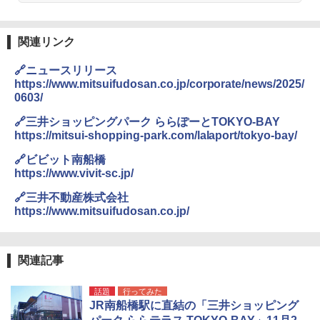
送
￥3,680
関連リンク
🔗ニュースリリース
GRANDOOR ステンレス保冷剤 2個セット 2
https://www.mitsuifudosan.co.jp/corporate/news/2025/
026リニューアル 急速冷凍 空間倍増 衛生的
0603/
コンパクト 保冷力長持ち
🔗三井ショッピングパーク ららぽーとTOKYO-BAY
￥2,980
https://mitsui-shopping-park.com/lalaport/tokyo-bay/
🔗ビビット南船橋
ポインターライト 強力 小型 緑色/赤色/青紫色
https://www.vivit-sc.jp/
USB充電式 高精度 超長距離照射 長時間使用
可能 安全ロック付き 高安全性 金属製耐久 コ
🔗三井不動産株式会社
ンパクト多機能設計 持ち運び便利 アウトド
https://www.mitsuifudosan.co.jp/
ア/オフィス/教育現場/展示会用 緑
￥1,180
関連記事
電動エアーポンプ SUP用 20PSI 電動ポンプ
話題
行ってみた
ゴムボート 空気入れ 空気抜き 自動停止 過熱
JR南船橋駅に直結の「三井ショッピング
保護 日光可読lcd 7種類ノズル付き