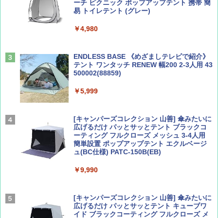
ーチ ピクニック ポップアップテント 携帯 簡
易 トイレテント (グレー)
山と溪谷 2026年8月号「南アルプス大全」
D40 地球の歩き方 チェンマイ タイ北部の魅
￥4,980
力的な町 2026～2027 地球の歩き方D アジア
￥1,540
￥2,079
ENDLESS BASE 《めざましテレビで紹介》
テント ワンタッチ RENEW 幅200 2-3人用 43
500002(88859)
Coyote No.89 特集 星野道夫 夢見る旅
A26 地球の歩き方 チェコ ポーランド スロヴ
ァキア 2026～2027 地球の歩き方A ヨーロッ
￥5,999
パ
￥1,540
￥2,277
[キャンパーズコレクション 山善] 傘みたいに
広げるだけ パッとサッとテント ブラックコ
ーティング フルクローズ メッシュ 3-4人用
簡単設置 ポップアップテント エクルベージ
AIRLINE（エアライン）2026年9月号【特
新しい日本地理 地図・統計・移動から読み
ュ(BC仕様) PATC-150B(EB)
集】ボーイング110周年を祝して！
解く (講談社現代新書)
￥9,990
￥1,760
￥1,540
[キャンパーズコレクション 山善] 傘みたいに
広げるだけ パッとサッとテント キューブワ
イド ブラックコーティング フルクローズ メ