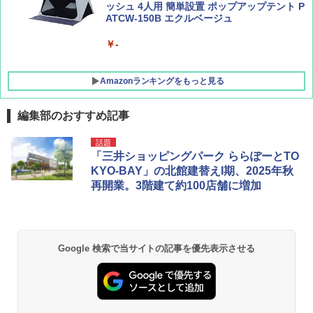
ッシュ 4人用 簡単設置 ポップアップテント P
ATCW-150B エクルベージュ
￥-
Amazonランキングをもっと見る
編集部のおすすめ記事
DEWEL パラソル 大型 ビーチ アウトドアパ
話題
ラソル ガーデン サイトシート付 折りたたみ
「三井ショッピングパーク ららぽーとTO
防水 UVカット 4段階高さ調整 軽量 収納袋付
KYO-BAY」の北館建替えI期、2025年秋
き
再開業。3階建て約100店舗に増加
￥6,459
熊撃退スプレー 熊よけスプレー 熊スプレー
Google 検索で当サイトの記事を優先表示させる
【日本企業販売】超強力クマ対策スプレー 30
0ml（連続噴射30秒）110ml（連続噴射15
秒）射程5～10m 安全ロック搭載 携帯収納袋
付き ヒグマ・イノシシ対策 自治体・教育機
関の購入実績 登山・キャンプ・アウトドア・
防災用品 長期保存可能 緊急時用 日本国内発