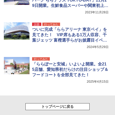
パーク ららテラス TOKYO-BAY」11月2
￥7,884
9日開業。生鮮食品スーパーや関東初上陸
カフェなど全36店舗、さっそく注目テナ
2023年11月28日
ントを見てきた！
話題
行ってみた
ついに完成「ららアリーナ 東京ベイ」を
見てきた！ VIP席もある1万人収容、千
葉ジェッツ 富樫選手らがお披露目イベン
トに登場
2024年5月29日
行ってみた
「ららぽーと安城」いよいよ開業。全21
5店舗、愛知県初だらけの注目ショップ＆
フードコートを全部見てきた！
2025年4月15日
トップページに戻る