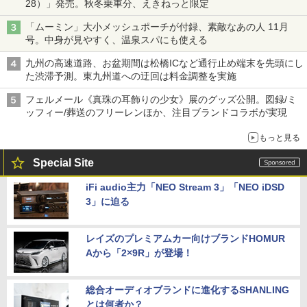
28）」発売。秋冬乗車分、えきねっと限定
「ムーミン」大小メッシュポーチが付録、素敵なあの人 11月
号。中身が見やすく、温泉スパにも使える
九州の高速道路、お盆期間は松橋ICなど通行止め端末を先頭にし
た渋滞予測。東九州道への迂回は料金調整を実施
フェルメール《真珠の耳飾りの少女》展のグッズ公開。図録/ミ
ッフィー/葬送のフリーレンほか、注目ブランドコラボが実現
もっと見る
Special Site
iFi audio主力「NEO Stream 3」「NEO iDSD
3」に迫る
レイズのプレミアムカー向けブランドHOMUR
Aから「2×9R」が登場！
総合オーディオブランドに進化するSHANLING
とは何者か？