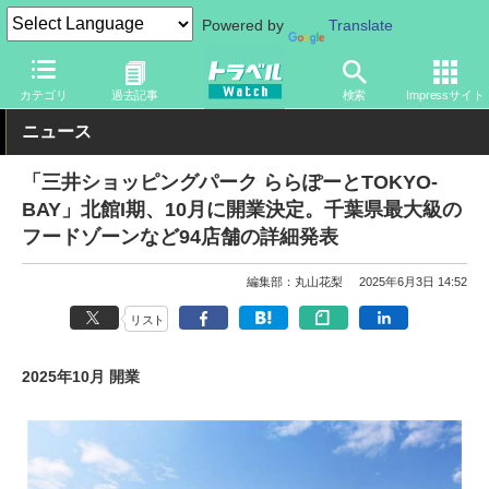
Powered by
Translate
トラベル Watch
旅の情報
目的
商業施設
カテゴリ
過去記事
検索
Impressサイト
ニュース
「三井ショッピングパーク ららぽーとTOKYO-
BAY」北館I期、10月に開業決定。千葉県最大級の
フードゾーンなど94店舗の詳細発表
編集部：丸山花梨
2025年6月3日 14:52
リスト
2025年10月 開業