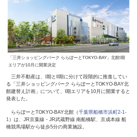
「三井ショッピングパーク ららぽーとTOKYO-BAY」北館I期
エリアが10月に開業決定
三井不動産は、I期とII期に分けて段階的に推進してい
る「三井ショッピングパーク ららぽーとTOKYO-BAY北
館建替え計画」について、I期エリアを10月に開業すると
発表した。
ららぽーとTOKYO-BAY北館（
千葉県船橋市浜町2-1-
1
）は、JR京葉線・JR武蔵野線 南船橋駅、京成本線 船
橋競馬場駅から徒歩5分の商業施設。