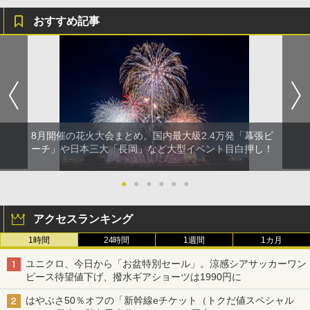
おすすめ記事
8月開催の花火大会まとめ。国内最大級2.4万発「幕張ビ
ーチ」や日本三大「長岡」など大型イベント目白押し！
●
●
●
●
●
●
アクセスランキング
1時間
24時間
1週間
1カ月
ユニクロ、今日から「お盆特別セール」。涼感シアサッカーワン
ピース待望値下げ、撥水ギアショーツは1990円に
はやぶさ50％オフの「新幹線eチケット（トクだ値スペシャル