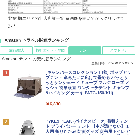
北館I期エリアの出店店舗一覧 ※画像を開いてからクリックで
拡大
Amazon トラベル関連ランキング
旅行雑誌
旅行ガイド・地図
テント
アウトドア
Amazon テント の売れ筋ランキング
更新日時：2026/08/09 06:02
BE-PAL(ビ-パル) 2026年 9 月号【特別付録:
地球の歩き方 スター・ウォーズ
[キャンパーズコレクション 山善] ポップアッ
SOTO ミニマル"旅"財布 ランダム2種】
プテント 傘みたいに広げて畳める パッとサ
ッとサンシェード キューブ フルクローズ メ
￥2,695
ッシュ 簡単設置 ワンタッチテント キャンプ
￥1,500
&ハイキング カーキ PATC-150(KH)
￥6,830
ディズニーファン ２０２６年 ９月号 [雑
A09 地球の歩き方 イタリア 2026～2027 地
誌] (ＤＩＳＮＥＹ ＦＡＮ)
球の歩き方A ヨーロッパ
PYKES PEAK (パイクスピーク) 着替えテン
ト プライバシー テント 【中が透けない】 1
￥713
￥2,479
人用 折りたたみ 防災グッズ 災害用トイレ ビ