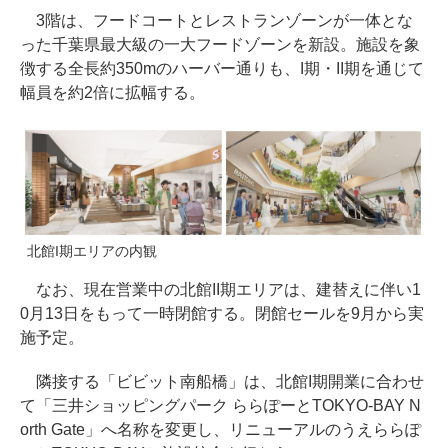
3階は、フードコートとレストランゾーンが一体とな
った千葉県最大級の一大フードゾーンを新設。施設を象
徴する全長約350mのハーバー通りも、I期・II期を通じて
幅員を約2倍に拡幅する。
北館I期エリアの内観
なお、現在営業中の北館II期エリアは、建替えに伴い1
0月13日をもって一時閉館する。閉館セールを9月から実
施予定。
隣接する「ビビット南船橋」は、北館I期開業に合わせ
て「三井ショッピングパーク ららぽーとTOKYO-BAY N
orth Gate」へ名称を変更し、リニューアルのうえららぽ