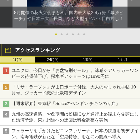
8月開催の花火大会まとめ。国内最大級2.4万発「幕張ビ
ーチ」や日本三大「長岡」など大型イベント目白押し！
●
●
●
●
●
●
アクセスランキング
1時間
24時間
1週間
1カ月
ユニクロ、今日から「お盆特別セール」。涼感シアサッカーワン
ピース待望値下げ、撥水ギアショーツは1990円に
「リサ・ラーソン」がま口ポーチ付録、大人のおしゃれ手帖 10
月号。ジャカード織の北欧猫デザイン
【週末駅弁】東京駅「Suicaのペンギン チキンのり弁」
九州の高速道路、お盆期間は松橋ICなど通行止め端末を先頭にし
た渋滞予測。東九州道への迂回は料金調整を実施
フェラーリを手がけたピニンファリーナ、日本の鉄道を初デザイ
ン。南海電鉄が新たな「空港特急」をなにわ筋線へ導入