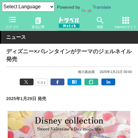
Powered by
Translate
トラベル Watch
旅の情報
観光地
ディズニーリゾート
カテゴリ
過去記事
検索
Impressサイト
ニュース
ディズニー×バレンタインがテーマのジェルネイル
発売
相川真由美
2025年1月21日 00:00
リスト
2025年1月29日 発売