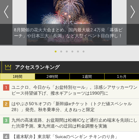
8月開催の花火大会まとめ。国内最大級2.4万発「幕張ビ
ーチ」や日本三大「長岡」など大型イベント目白押し！
●
●
●
●
●
●
アクセスランキング
1時間
24時間
1週間
1カ月
ユニクロ、今日から「お盆特別セール」。涼感シアサッカーワン
ピース待望値下げ、撥水ギアショーツは1990円に
はやぶさ50％オフの「新幹線eチケット（トクだ値スペシャル
28）」発売。秋冬乗車分、えきねっと限定
九州の高速道路、お盆期間は松橋ICなど通行止め端末を先頭にし
た渋滞予測。東九州道への迂回は料金調整を実施
【週末駅弁】東京駅「Suicaのペンギン チキンのり弁」