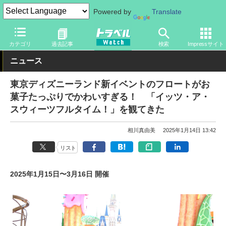
Powered by
Translate
トラベル Watch
旅の情報
観光地
ディズニーリゾート
カテゴリ
過去記事
検索
Impressサイト
ニュース
東京ディズニーランド新イベントのフロートがお
菓子たっぷりでかわいすぎる！ 「イッツ・ア・
スウィーツフルタイム！」を観てきた
相川真由美
2025年1月14日 13:42
リスト
2025年1月15日〜3月16日 開催