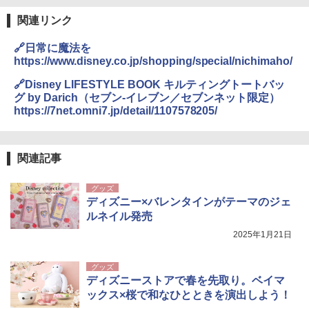
関連リンク
🔗日常に魔法を
https://www.disney.co.jp/shopping/special/nichimaho/
🔗Disney LIFESTYLE BOOK キルティングトートバッ
グ by Darich（セブン-イレブン／セブンネット限定）
https://7net.omni7.jp/detail/1107578205/
関連記事
グッズ
ディズニー×バレンタインがテーマのジェ
ルネイル発売
2025年1月21日
グッズ
ディズニーストアで春を先取り。ベイマ
ックス×桜で和なひとときを演出しよう！