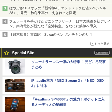
はやぶさ50％オフの「新幹線eチケット（トクだ値スペシャル
28）」発売。秋冬乗車分、えきねっと限定
フェラーリを手がけたピニンファリーナ、日本の鉄道を初デザイ
ン。南海電鉄が新たな「空港特急」をなにわ筋線へ導入
【週末駅弁】東京駅「Suicaのペンギン チキンのり弁」
もっと見る
Special Site
ソニーミラーレス一眼の大特集！ 見どころ記事
まとめ
iFi audio主力「NEO Stream 3」「NEO iDSD
3」に迫る
「A&ultima SP4000T」の魅力！ポケットに入
るオーディオの醍醐味