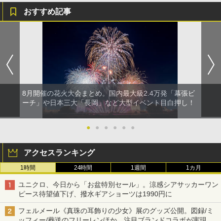
おすすめ記事
8月開催の花火大会まとめ。国内最大級2.4万発「幕張ビ
ーチ」や日本三大「長岡」など大型イベント目白押し！
●
●
●
●
●
●
アクセスランキング
1時間
24時間
1週間
1カ月
ユニクロ、今日から「お盆特別セール」。涼感シアサッカーワン
ピース待望値下げ、撥水ギアショーツは1990円に
フェルメール《真珠の耳飾りの少女》展のグッズ公開。図録/ミ
ッフィー/葬送のフリーレンほか、注目ブランドコラボが実現