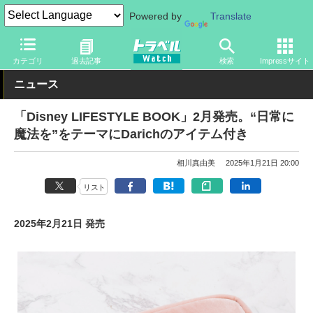
Powered by
Translate
トラベル Watch
旅の情報
観光地
ディズニーリゾート
カテゴリ
過去記事
検索
Impressサイト
ニュース
「Disney LIFESTYLE BOOK」2月発売。“日常に
魔法を”をテーマにDarichのアイテム付き
相川真由美
2025年1月21日 20:00
リスト
2025年2月21日 発売