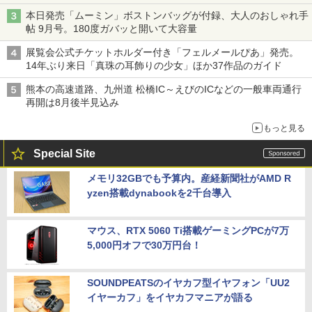
は1500円
本日発売「ムーミン」ボストンバッグが付録、大人のおしゃれ手
帖 9月号。180度ガバッと開いて大容量
展覧会公式チケットホルダー付き「フェルメールぴあ」発売。
14年ぶり来日「真珠の耳飾りの少女」ほか37作品のガイド
熊本の高速道路、九州道 松橋IC～えびのICなどの一般車両通行
再開は8月後半見込み
もっと見る
Special Site
メモリ32GBでも予算内。産経新聞社がAMD R
yzen搭載dynabookを2千台導入
マウス、RTX 5060 Ti搭載ゲーミングPCが7万
5,000円オフで30万円台！
SOUNDPEATSのイヤカフ型イヤフォン「UU2
イヤーカフ」をイヤカフマニアが語る