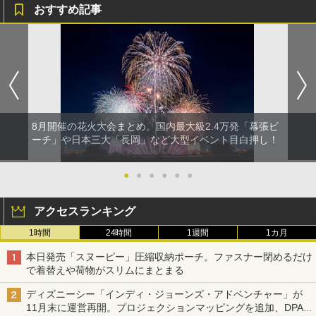
おすすめ記事
8月開催の花火大会まとめ。国内最大級2.4万発「幕張ビ
ーチ」や日本三大「長岡」など大型イベント目白押し！
●
●
●
●
●
●
アクセスランキング
1時間
24時間
1週間
1カ月
本日発売「スヌーピー」圧縮収納ポーチ。ファスナー閉めるだけ
で着替えや荷物がスリムにまとまる
ディズニーシー「インディ・ジョーンズ・アドベンチャー」が
11月末に運営再開。プロジェクションマッピングを追加、DPA