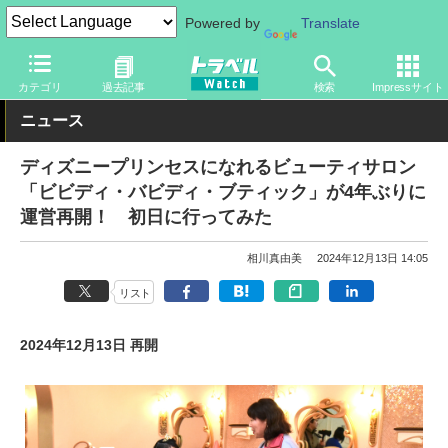
Powered by
Translate
トラベル Watch
旅の情報
観光地
ディズニーリゾート
カテゴリ
過去記事
検索
Impressサイト
ニュース
ディズニープリンセスになれるビューティサロン
「ビビディ・バビディ・ブティック」が4年ぶりに
運営再開！ 初日に行ってみた
相川真由美
2024年12月13日 14:05
リスト
2024年12月13日 再開