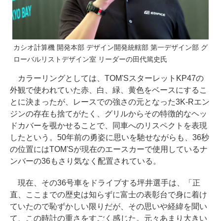
カシオ計算機 開発本部 デザイン開発統轄部 第一デザイン部 グ
ローバルリストデザイン室 リーダーの田代篤史氏
カラーリングとしては、TOM'SスターレットKP47の
外観で使われていた赤、白、緑、黄色をベースにするこ
とに決まったが、レースでの強さの元となった3K-Rエン
ジンの存在も捨てがたく、グリルからその特徴的なヘッ
ドカバーを覗かせることで、同車へのリスペクトを表現
したという。50年前の勇姿に思いを馳せながらも、36秒
の位置にはTOM'Sが現在のエースカーで使用しているナ
ンバーの36もさり気なく配置されている。
現在、その36号車をドライブする坪井選手は、「正
直、ここまでの歴史は知らずに富士の表彰台で身に着け
ていたので恥ずかしい限りだが、その思いや経緯を聞い
て、この時計の重さをすごく感じた。元々あまり大きい