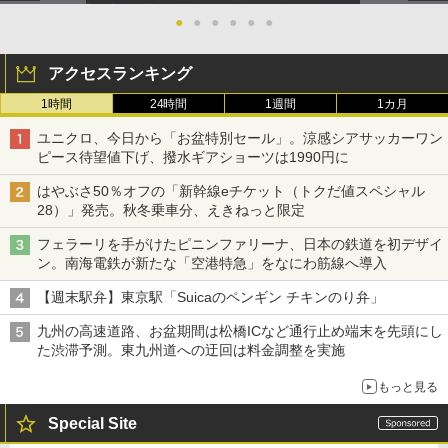
●
●
●
●
●
●
アクセスランキング
1時間
24時間
1週間
1カ月
ユニクロ、今日から「お盆特別セール」。涼感シアサッカーワン
ピース待望値下げ、撥水ギアショーツは1990円に
はやぶさ50％オフの「新幹線eチケット（トクだ値スペシャル
28）」発売。秋冬乗車分、えきねっと限定
フェラーリを手がけたピニンファリーナ、日本の鉄道を初デザイ
ン。南海電鉄が新たな「空港特急」をなにわ筋線へ導入
【週末駅弁】東京駅「Suicaのペンギン チキンのり弁」
九州の高速道路、お盆期間は松橋ICなど通行止め端末を先頭にし
た渋滞予測。東九州道への迂回は料金調整を実施
もっと見る
Special Site