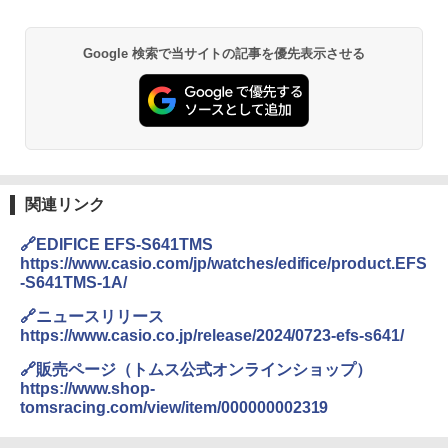
￥6,831
地球の歩き方 スター・ウォーズ
BUNDOK(バンドック)ソロ ドーム 1 EX BDK
Google 検索で当サイトの記事を優先表示させる
-08EX カーキ ソロキャンプ ポリエステル フ
PYKES PEAK (パイクスピーク) 着替えテン
レーム ドーム型 テント
￥2,695
ト プライバシー テント 【中が透けない】 1
人用 折りたたみ 防災グッズ 災害用トイレ ビ
￥14,800
ーチ ピクニック ポップアップテント 携帯 簡
易 トイレテント (ブラック)
僕が見た未来【完全版】
熊撃退スプレー 熊よけスプレー 熊スプレー
￥4,980
【日本企業販売】超強力クマ対策スプレー 30
￥0
0ml（連続噴射30秒）110ml（連続噴射15
関連リンク
秒）射程5～10m 安全ロック搭載 携帯収納袋
ENDLESS BASE 《めざましテレビで紹介》
付き ヒグマ・イノシシ対策 自治体・教育機
🔗EDIFICE EFS-S641TMS
テント ワンタッチ RENEW 幅200 2-3人用 43
関の購入実績 登山・キャンプ・アウトドア・
https://www.casio.com/jp/watches/edifice/product.EFS
500002(88859)
防災用品 長期保存可能 緊急時用 日本国内発
-S641TMS-1A/
送
A26 地球の歩き方 チェコ ポーランド スロヴ
ァキア 2026～2027 地球の歩き方A ヨーロッ
￥5,999
🔗ニュースリリース
パ
￥3,680
https://www.casio.co.jp/release/2024/0723-efs-s641/
￥2,277
[キャンパーズコレクション 山善] 傘みたいに
🔗販売ページ（トムス公式オンラインショップ）
広げるだけ パッとサッとテント ブラックコ
DEWEL パラソル 大型 ビーチ アウトドアパ
https://www.shop-
ーティング フルクローズ メッシュ 3-4人用
ラソル ガーデン サイトシート付 折りたたみ
tomsracing.com/view/item/000000002319
簡単設置 ポップアップテント エクルベージ
防水 UVカット 4段階高さ調整 軽量 収納袋付
A09 地球の歩き方 イタリア 2026～2027 地
ュ(BC仕様) PATC-150B(EB)
き
球の歩き方A ヨーロッパ