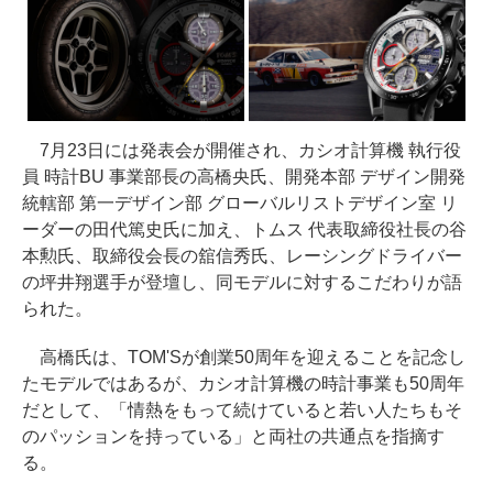
7月23日には発表会が開催され、カシオ計算機 執行役
員 時計BU 事業部長の高橋央氏、開発本部 デザイン開発
統轄部 第一デザイン部 グローバルリストデザイン室 リ
ーダーの田代篤史氏に加え、トムス 代表取締役社長の谷
本勲氏、取締役会長の舘信秀氏、レーシングドライバー
の坪井翔選手が登壇し、同モデルに対するこだわりが語
られた。
高橋氏は、TOM'Sが創業50周年を迎えることを記念し
たモデルではあるが、カシオ計算機の時計事業も50周年
だとして、「情熱をもって続けていると若い人たちもそ
のパッションを持っている」と両社の共通点を指摘す
る。