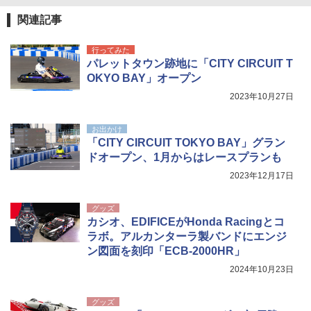
￥9,990
￥6,459
￥2,479
関連記事
行ってみた
[キャンパーズコレクション 山善] 傘みたいに
着替えテント トイレテント 透けない【換気
パレットタウン跡地に「CITY CIRCUIT T
広げるだけ パッとサッとテント キューブワ
通気窓付き】収納袋付き UVカット 防水 防災
OKYO BAY」オープン
イド ブラックコーティング フルクローズ メ
コンパクト iimono117 (ブルー)
ッシュ 4人用 簡単設置 ポップアップテント P
2023年10月27日
ATCW-150B エクルベージュ
￥3,080
￥-
お出かけ
「CITY CIRCUIT TOKYO BAY」グラン
ドオープン、1月からはレースプランも
2023年12月17日
グッズ
カシオ、EDIFICEがHonda Racingとコ
ラボ。アルカンターラ製バンドにエンジ
ン図面を刻印「ECB-2000HR」
2024年10月23日
グッズ