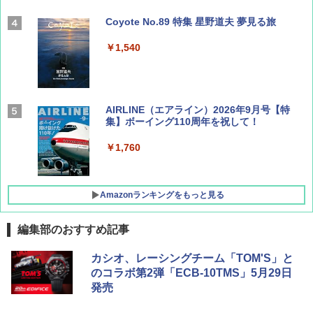
Coyote No.89 特集 星野道夫 夢見る旅
￥1,540
AIRLINE（エアライン）2026年9月号【特
集】ボーイング110周年を祝して！
￥1,760
Amazonランキングをもっと見る
編集部のおすすめ記事
D40 地球の歩き方 チェンマイ タイ北部の魅
[キャンパーズコレクション 山善] ポップアッ
GRANDOOR ステンレス保冷剤 2個セット 2
カシオ、レーシングチーム「TOM'S」と
力的な町 2026～2027 地球の歩き方D アジア
プテント 傘みたいに広げて畳める パッとサ
026リニューアル 急速冷凍 空間倍増 衛生的
のコラボ第2弾「ECB-10TMS」5月29日
ッとサンシェード キューブ フルクローズ メ
コンパクト 保冷力長持ち
発売
ッシュ 簡単設置 ワンタッチテント キャンプ
￥2,079
&ハイキング カーキ PATC-150(KH)
￥2,980