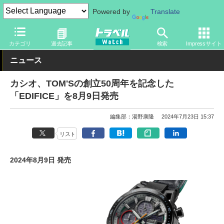
Powered by
Translate
トラベル Watch
旅のアイテム
旅行グッズ
時計
カテゴリ
過去記事
検索
Impressサイト
ニュース
カシオ、TOM'Sの創立50周年を記念した
「EDIFICE」を8月9日発売
編集部：湯野康隆
2024年7月23日 15:37
リスト
2024年8月9日 発売