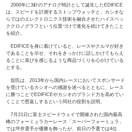
2000年に3針のアナログ時計として誕生したEDIFICE
は、スピードを計測するストップウォッチと、カシオな
らではのエレクトロニクス技術を融合させたハイスペッ
ククロノグラフという位置づけで進化を続けてきたこと
を紹介。
EDIFICEを身に着けていると、レースやクルマが好き
であることを示せ、それをきっかけに話しかけてもらえ
ることに喜びを感じるような商品づくりを心がけている
とする。
舘氏は、2013年から国内レースにおいてスポンサード
を受けているカシオへの感謝を述べるとともに、レース
に勝つことでEDIFICEやカシオのブランド力を高めてい
くことで恩返しするという同社の役割を説明。
7月21日に富士スピードウェイで開催された国内最高
峰のフォーミュラカーレース「スーパーフォーミュラ」
では坪井選手が優勝を飾ったが、前日の予選では4位