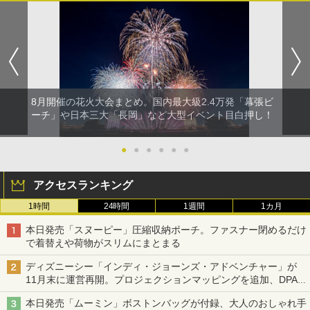
8月開催の花火大会まとめ。国内最大級2.4万発「幕張ビ
ーチ」や日本三大「長岡」など大型イベント目白押し！
●
●
●
●
●
●
アクセスランキング
1時間
24時間
1週間
1カ月
本日発売「スヌーピー」圧縮収納ポーチ。ファスナー閉めるだけ
で着替えや荷物がスリムにまとまる
ディズニーシー「インディ・ジョーンズ・アドベンチャー」が
11月末に運営再開。プロジェクションマッピングを追加、DPA
は1500円
本日発売「ムーミン」ボストンバッグが付録、大人のおしゃれ手