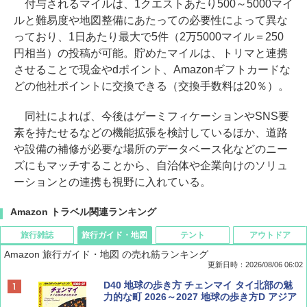
付与されるマイルは、1クエストあたり500～5000マイ
ルと難易度や地図整備にあたっての必要性によって異な
っており、1日あたり最大で5件（2万5000マイル＝250
円相当）の投稿が可能。貯めたマイルは、トリマと連携
させることで現金やdポイント、Amazonギフトカードな
どの他社ポイントに交換できる（交換手数料は20％）。
同社によれば、今後はゲーミフィケーションやSNS要
素を持たせるなどの機能拡張を検討しているほか、道路
や設備の補修が必要な場所のデータベース化などのニー
ズにもマッチすることから、自治体や企業向けのソリュ
ーションとの連携も視野に入れている。
Amazon トラベル関連ランキング
旅行雑誌
旅行ガイド・地図
テント
アウトドア
Amazon 旅行ガイド・地図 の売れ筋ランキング
更新日時：2026/08/06 06:02
ディズニーファン ２０２６年 ９月号 [雑
D40 地球の歩き方 チェンマイ タイ北部の魅
誌] (ＤＩＳＮＥＹ ＦＡＮ)
力的な町 2026～2027 地球の歩き方D アジア