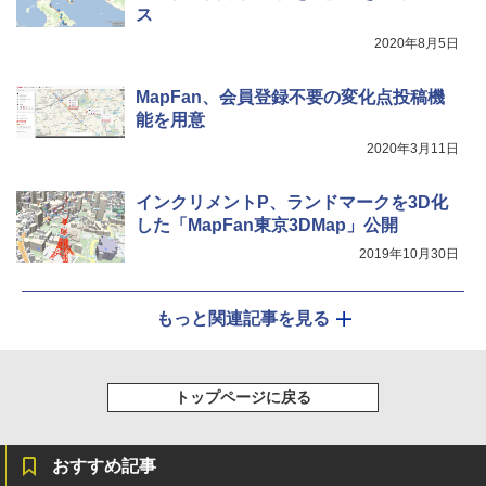
ス
ッズ 6種類のライトモード 防災 吊り下げ 折
り畳み式 キャンプソーラーライト防災 停電
￥20,718
2020年8月5日
節電対策 超高輝度 日本語取扱説明書付き
￥2,849
MapFan、会員登録不要の変化点投稿機
能を用意
2020年3月11日
インクリメントP、ランドマークを3D化
した「MapFan東京3DMap」公開
2019年10月30日
もっと関連記事を見る
トップページに戻る
おすすめ記事