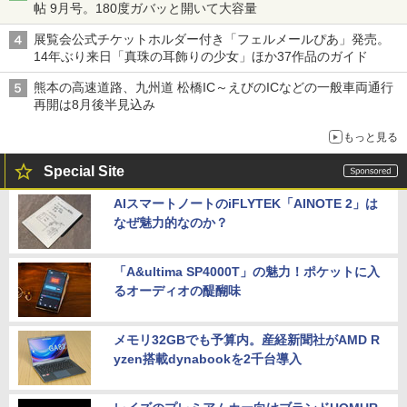
帖 9月号。180度ガバッと開いて大容量
展覧会公式チケットホルダー付き「フェルメールぴあ」発売。
14年ぶり来日「真珠の耳飾りの少女」ほか37作品のガイド
熊本の高速道路、九州道 松橋IC～えびのICなどの一般車両通行
再開は8月後半見込み
もっと見る
Special Site
AIスマートノートのiFLYTEK「AINOTE 2」は
なぜ魅力的なのか？
「A&ultima SP4000T」の魅力！ポケットに入
るオーディオの醍醐味
メモリ32GBでも予算内。産経新聞社がAMD R
yzen搭載dynabookを2千台導入