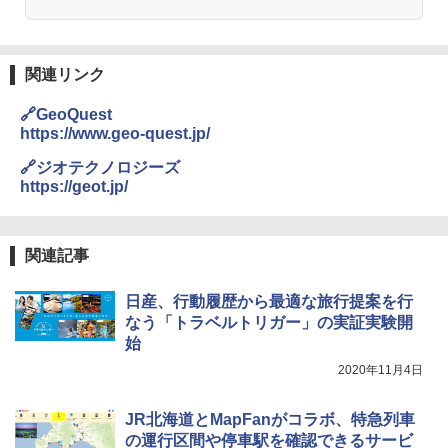
易 トイレテント (オリーブ)
￥1,180
￥-
DEWEL パラソル 大型 ビーチ アウトドアパ
関連リンク
ラソル ガーデン サイトシート付 折りたたみ
ENDLESS BASE 《めざましテレビで紹介》
防水 UVカット 4段階高さ調整 軽量 収納袋付
🔗GeoQuest
テント ワンタッチ RENEW 幅200 2-3人用 43
き
https://www.geo-quest.jp/
500002(89232)
￥6,459
🔗ジオテクノロジーズ
￥5,499
https://geot.jp/
熊撃退スプレー 熊よけスプレー 熊スプレー
[キャンパーズコレクション 山善] 傘みたいに
【日本企業販売】超強力クマ対策スプレー 30
広げるだけ パッとサッとテント ブラックコ
0ml（連続噴射30秒）110ml（連続噴射15
関連記事
ーティング フルクローズ メッシュ 3-4人用
秒）射程5～10m 安全ロック搭載 携帯収納袋
簡単設置 ポップアップテント エクルベージ
付き ヒグマ・イノシシ対策 自治体・教育機
日産、行動履歴から最適な旅行提案を行
ュ(BC仕様) PATC-150B(EB)
関の購入実績 登山・キャンプ・アウトドア・
防災用品 長期保存可能 緊急時用 日本国内発
なう「トラベルトリガー」の実証実験開
送
￥8,991
始
2020年11月4日
￥3,680
Coleman(コールマン) ツーリングドーム/LD
X 2人用 3人用 キャンプ アウトドア フェス
JR北海道とMapFanがコラボ、特急列車
収納 コンパクト 簡単設営 カンガルーテント
ソーラー LED ランタン Type-C 充電式 ソー
の運行区間や停車駅を確認できるサービ
ソロキャンプ ソロテント
ラーランタン IP65防水 キャンプ用品 防災グ