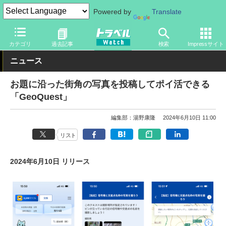
Powered by
Translate
トラベル Watch
旅のアイテム
スマホ・ルーター
アプリ
カテゴリ
過去記事
検索
Impressサイト
ニュース
お題に沿った街角の写真を投稿してポイ活できる
「GeoQuest」
編集部：湯野康隆
2024年6月10日 11:00
リスト
2024年6月10日 リリース