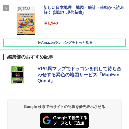
BE-PAL(ビ-パル) 2026年 9 月号【特別付録:
新しい日本地理 地図・統計・移動から読み
SOTO ミニマル"旅"財布 ランダム2種】
解く (講談社現代新書)
￥1,500
￥1,540
Amazonランキングをもっと見る
編集部のおすすめ記事
[キャンパーズコレクション 山善] ポップアッ
GRANDOOR ステンレス保冷剤 2個セット 2
RPG風マップでドラゴンを倒して待ち合
プテント 傘みたいに広げて畳める パッとサ
026リニューアル 急速冷凍 空間倍増 衛生的
わせする異色の地図サービス「MapFan
ッとサンシェード キューブ フルクローズ メ
コンパクト 保冷力長持ち
Quest」
ッシュ 簡単設置 ワンタッチテント キャンプ
&ハイキング カーキ PATC-150(KH)
￥2,980
￥6,832
ポインターライト 強力 小型 緑色/赤色/青紫色
Google 検索で当サイトの記事を優先表示させる
USB充電式 高精度 超長距離照射 長時間使用
PYKES PEAK (パイクスピーク) 着替えテン
可能 安全ロック付き 高安全性 金属製耐久 コ
ト プライバシー テント 【中が透けない】 1
ンパクト多機能設計 持ち運び便利 アウトド
人用 折りたたみ 防災グッズ 災害用トイレ ビ
ア/オフィス/教育現場/展示会用 緑
ーチ ピクニック ポップアップテント 携帯 簡