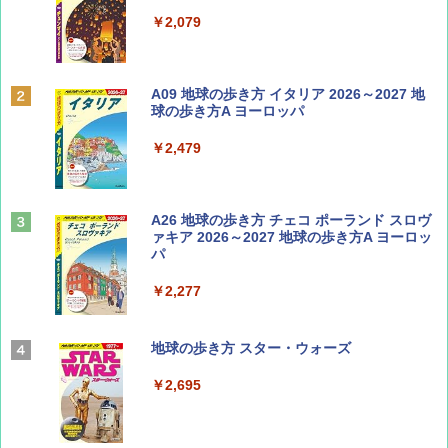
￥713
￥2,079
Coyote No.89 特集 星野道夫 夢見る旅
A09 地球の歩き方 イタリア 2026～2027 地
球の歩き方A ヨーロッパ
￥1,540
￥2,479
山と溪谷 2026年8月号「南アルプス大全」
A26 地球の歩き方 チェコ ポーランド スロヴ
ァキア 2026～2027 地球の歩き方A ヨーロッ
パ
￥1,540
￥2,277
AIRLINE（エアライン）2026年9月号【特
地球の歩き方 スター・ウォーズ
集】ボーイング110周年を祝して！
￥2,695
￥1,760