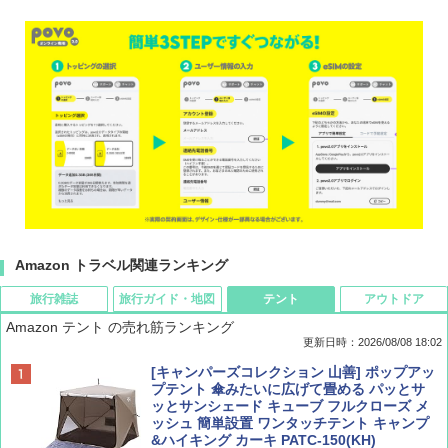
Amazon トラベル関連ランキング
旅行雑誌
旅行ガイド・地図
テント
アウトドア
Amazon テント の売れ筋ランキング
更新日時：2026/08/08 18:02
BE-PAL(ビ-パル) 2026年 9 月号【特別付録:
D40 地球の歩き方 チェンマイ タイ北部の魅
[キャンパーズコレクション 山善] ポップアッ
SOTO ミニマル"旅"財布 ランダム2種】
力的な町 2026～2027 地球の歩き方D アジア
プテント 傘みたいに広げて畳める パッとサ
ッとサンシェード キューブ フルクローズ メ
ッシュ 簡単設置 ワンタッチテント キャンプ
￥1,500
￥2,079
&ハイキング カーキ PATC-150(KH)