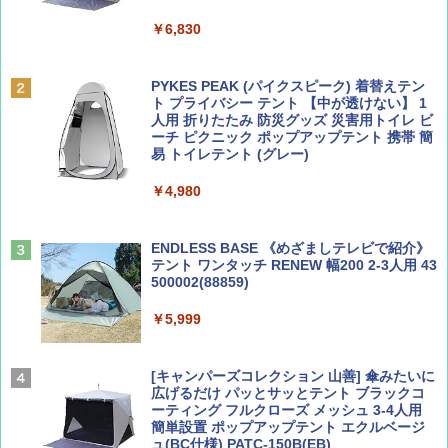
￥6,830
ディズニーファン ２０２６年 ９月号 [雑
地球の歩き方 スター・ウォーズ
誌] (ＤＩＳＮＥＹ ＦＡＮ)
PYKES PEAK (パイクスピーク) 着替えテン
￥2,695
ト プライバシー テント 【中が透けない】 1
￥713
人用 折りたたみ 防災グッズ 災害用トイレ ビ
ーチ ピクニック ポップアップテント 携帯 簡
易 トイレテント (グレー)
山と溪谷 2026年8月号「南アルプス大全」
A09 地球の歩き方 イタリア 2026～2027 地
￥4,980
球の歩き方A ヨーロッパ
￥1,540
￥2,479
ENDLESS BASE 《めざましテレビで紹介》
テント ワンタッチ RENEW 幅200 2-3人用 43
500002(88859)
Coyote No.89 特集 星野道夫 夢見る旅
A26 地球の歩き方 チェコ ポーランド スロヴ
ァキア 2026～2027 地球の歩き方A ヨーロッ
￥5,999
パ
￥1,540
￥2,277
[キャンパーズコレクション 山善] 傘みたいに
広げるだけ パッとサッとテント ブラックコ
ーティング フルクローズ メッシュ 3-4人用
簡単設置 ポップアップテント エクルベージ
AIRLINE（エアライン）2026年9月号【特
新しい日本地理 地図・統計・移動から読み
ュ(BC仕様) PATC-150B(EB)
集】ボーイング110周年を祝して！
解く (講談社現代新書)