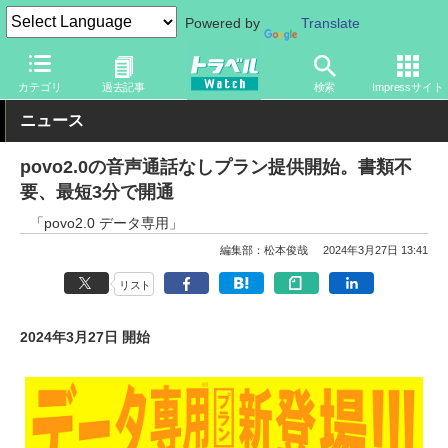
Powered by
Translate
トラベル Watch
旅のアイテム
スマホ・ルーター
スマートフォ
カテゴリ
過去記事
検索
Impressサイト
ニュース
povo2.0の音声通話なしプラン提供開始。書類不
要、最短3分で開通
「povo2.0 データ専用」
編集部：松本俊哉
2024年3月27日 13:41
リスト
2024年3月27日 開始