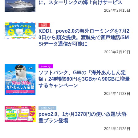
に。スターリンクの海上向けサービス
2024年2月15日
ポインターライト 強力 小型 緑色/赤色/青紫色
USB充電式 高精度 超長距離照射 長時間使用
可能 安全ロック付き 高安全性 金属製耐久 コ
話題
ンパクト多機能設計 持ち運び便利 アウトド
KDDI、povo2.0の海外ローミングを7月2
ア/オフィス/教育現場/展示会用 緑
0日から順次提供。渡航先で音声通話/SM
S/データ通信が可能に
￥1,180
2023年7月19日
セール
ソフトバンク、GWの「海外あんしん定
額」24時間980円を3GBから90GBに増量
するキャンペーン
2024年4月23日
お出かけ
povo2.0、1か月3278円の使い放題/大容
量プラン登場
2024年4月25日