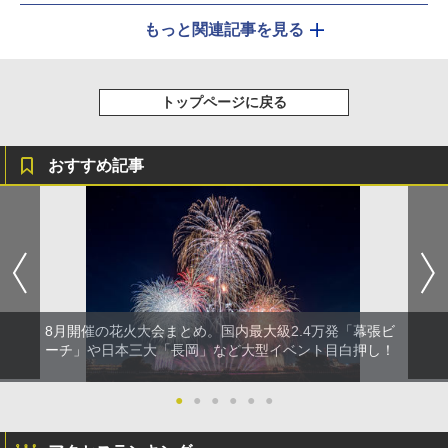
もっと関連記事を見る
トップページに戻る
おすすめ記事
8月開催の花火大会まとめ。国内最大級2.4万発「幕張ビ
ーチ」や日本三大「長岡」など大型イベント目白押し！
●
●
●
●
●
●