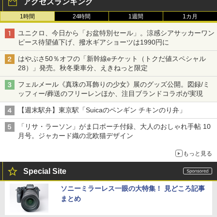
アクセスランキング
1時間
24時間
1週間
1カ月
ユニクロ、今日から「お盆特別セール」。涼感シアサッカーワン
ピース待望値下げ、撥水ギアショーツは1990円に
はやぶさ50％オフの「新幹線eチケット（トクだ値スペシャル
28）」発売。秋冬乗車分、えきねっと限定
フェルメール《真珠の耳飾りの少女》展のグッズ公開。図録/ミ
ッフィー/葬送のフリーレンほか、注目ブランドコラボが実現
【週末駅弁】東京駅「Suicaのペンギン チキンのり弁」
「リサ・ラーソン」がま口ポーチ付録、大人のおしゃれ手帖 10
月号。ジャカード織の北欧猫デザイン
もっと見る
Special Site
ソニーミラーレス一眼の大特集！ 見どころ記事
まとめ