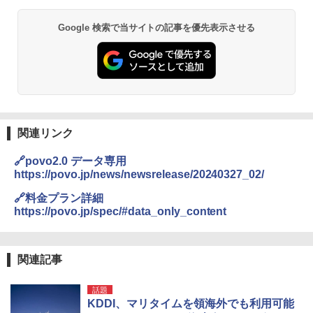
送
￥3,680
Google 検索で当サイトの記事を優先表示させる
GRANDOOR ステンレス保冷剤 2個セット 2
026リニューアル 急速冷凍 空間倍増 衛生的
コンパクト 保冷力長持ち
￥2,980
関連リンク
BUNDOK(バンドック)ソロ ドーム 1 EX BDK
🔗povo2.0 データ専用
-08EX カーキ ソロキャンプ ポリエステル フ
https://povo.jp/news/newsrelease/20240327_02/
レーム ドーム型 テント
🔗料金プラン詳細
￥-
https://povo.jp/spec/#data_only_content
DEWEL パラソル 大型 ビーチ アウトドアパ
ラソル ガーデン サイトシート付 折りたたみ
関連記事
防水 UVカット 4段階高さ調整 軽量 収納袋付
き
話題
KDDI、マリタイムを領海外でも利用可能
￥6,459