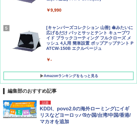
￥9,990
￥1,760
￥1,540
[キャンパーズコレクション 山善] 傘みたいに
広げるだけ パッとサッとテント キューブワ
イド ブラックコーティング フルクローズ メ
ッシュ 4人用 簡単設置 ポップアップテント P
ATCW-150B エクルベージュ
￥-
Amazonランキングをもっと見る
編集部のおすすめ記事
熊撃退スプレー 熊よけスプレー 熊スプレー
話題
【日本企業販売】超強力クマ対策スプレー 30
KDDI、povo2.0の海外ローミングにイギ
0ml（連続噴射30秒）110ml（連続噴射15
リスなどヨーロッパ9か国/台湾/中国/香港/
秒）射程5～10m 安全ロック搭載 携帯収納袋
マカオを追加
付き ヒグマ・イノシシ対策 自治体・教育機
関の購入実績 登山・キャンプ・アウトドア・
防災用品 長期保存可能 緊急時用 日本国内発