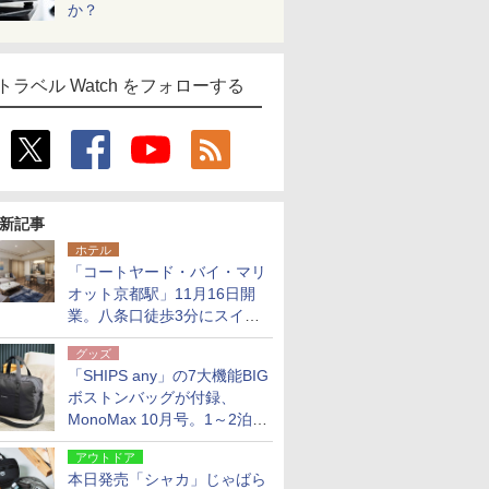
か？
トラベル Watch をフォローする
新記事
ホテル
「コートヤード・バイ・マリ
オット京都駅」11月16日開
業。八条口徒歩3分にスイー
ト含む全270室、ダイニング
グッズ
も併設
「SHIPS any」の7大機能BIG
ボストンバッグが付録、
MonoMax 10月号。1～2泊の
荷物、キャリーオンも可能
アウトドア
本日発売「シャカ」じゃばら