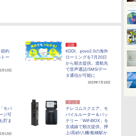
話題
を節約
KDDI、povo2.0の海外
ルトー
ローミングを7月20日
から順次提供。渡航先
で音声通話/SMS/デー
年2月13日
タ通信が可能に
2023年7月19日
グッズ
「モバ
テレコムスクエア、モ
ャージ可
バイルルーター＆バッ
も貯ま
テリー「WiFiBOX」を
京成線で順次提供。押
上/高砂/八幡/船橋駅か
年2月13日