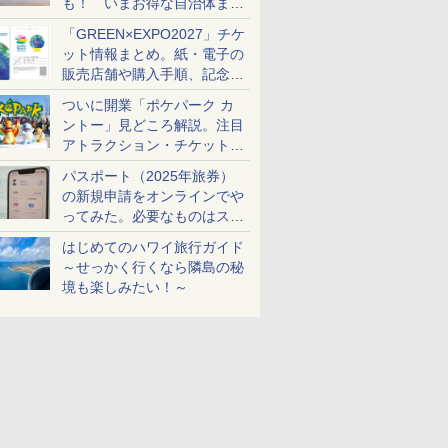
も！ いまお得な自治体まと
め
「GREEN×EXPO2027」チケ
ット情報まとめ。紙・電子の
販売店舗や購入手順、記念チ
ケットも解説
ついに開業「ポケパーク カ
ントー」見どころ解説。注目
アトラクション・チケット手
配・来場前に必要な準備は？
パスポート（2025年旅券）
の新規申請をオンラインでや
ってみた。必要なものはスマ
ホとマイナカードのみ
はじめてのハワイ旅行ガイド
～せっかく行くなら隣島の秘
境も楽しみたい！～