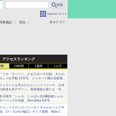
Impress サイト
全カテゴリ
商業施設
宿泊
アクセスランキング
時間
24時間
1週間
1カ月
「リサ・ラーソン」がま口ポーチ付録、大人の
おしゃれ手帖 10月号。ジャカード織の北欧猫デ
ザイン
フェラーリを手がけたピニンファリーナ、日本
の鉄道を初デザイン。南海電鉄が新たな「空港
特急」をなにわ筋線へ導入
本日発売「シャカ」じゃばら式4層収納ショル
ダーバッグが付録、MonoMax 9月号
クロックスのリカバリーサンダルがセールで半
額。23～31cmの幅広いサイズ展開、独自のク
ッション素材を採用