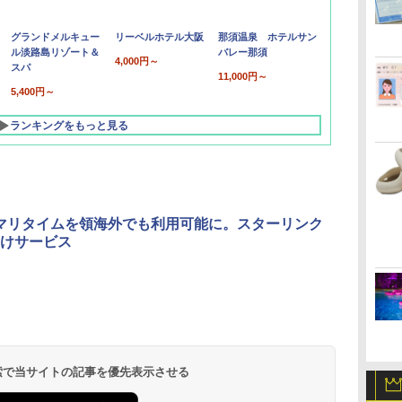
グランドメルキュー
リーベルホテル大阪
那須温泉 ホテルサン
ル淡路島リゾート＆
バレー那須
4,000円～
スパ
11,000円～
5,400円～
ランキングをもっと見る
、マリタイムを領海外でも利用可能に。スターリンク
けサービス
北陸 福井 あわら
品川プリンスホテ
舞浜ビューホテル
箱根湯本温泉 ホテ
ホテルトラスティ東
オリエンタルホテル
下呂温泉 水明館
住友不動産ホテル ヴ
東京ベイ舞浜ホテル
温泉 清風荘（北陸
ル イーストタワー
ｂｙ ＨＵＬＩＣ
ル おかだ
京ベイサイド
東京ベイ
ィラフォンテーヌグラ
ファーストリゾート
8,250円～
最大級の庭園露天風
（旧：東京ベイ舞浜
ンド東京有明
9,958円～
11,200円～
5,450円～
5,200円～
4,290円～
呂の宿 清風荘）
ホテル）
19,541円～
5,758円～
6,070円～
 検索で当サイトの記事を優先表示させる