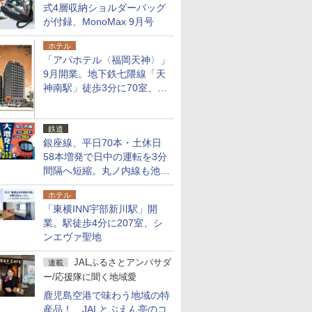
式4層収納ショルダーバッグ
が付録、MonoMax 9月号
ホテル
「アパホテル〈福岡天神〉」
9月開業。地下鉄七隈線「天
神南駅」徒歩3分に70室、エ
リア初の直営店
鉄道
銀座線、平日70本・土休日
58本増発で日中の運転を3分
間隔へ短縮。丸ノ内線も池袋
～中野坂上を4分間隔に
ホテル
「東横INN宇部新川駅」開
業。駅徒歩4分に207室、シ
ンエヴァ聖地
JALふるさとアンバサダ
連載
ー/応援隊に聞く地域愛
鹿児島空港で味わう地域の特
産品！ JALとぶえん亭のコ