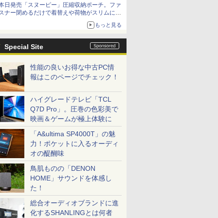
本日発売「スヌーピー」圧縮収納ポーチ。ファ
スナー閉めるだけで着替えや荷物がスリムにま
とまる
もっと見る
Special Site
性能の良いお得な中古PC情
報はこのページでチェック！
ハイグレードテレビ「TCL
Q7D Pro」。圧巻の色彩美で
映画＆ゲームが極上体験に
「A&ultima SP4000T」の魅
力！ポケットに入るオーディ
オの醍醐味
鳥肌ものの「DENON
HOME」サウンドを体感し
た！
総合オーディオブランドに進
化するSHANLINGとは何者