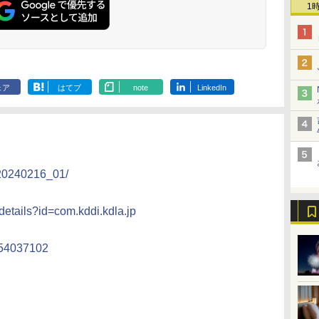
1
ェア
はてブ
note
LinkedIn
/20240216_01/
/details?id=com.kddi.kdla.jp
1554037102