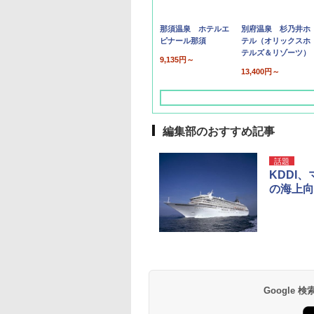
那須温泉 ホテルエ
別府温泉 杉乃井ホ
ピナール那須
テル（オリックスホ
テルズ＆リゾーツ）
9,135円～
13,400円～
編集部のおすすめ記事
話題
KDDI
の海上向
草津温泉 ホテル櫻
品川プリンスホテル
グランドニッコー東
海のサウナ＆スパ
東京ドームホテル
シェラトン・グラン
井
京ベイ 舞浜
オールインクルーシ
デ・トーキョーベ
7,037円～
7,980円～
ブ 島原温泉ホテル
イ・ホテル
14,300円～
6,800円～
南風楼
10,450円～
7,950円～
Google