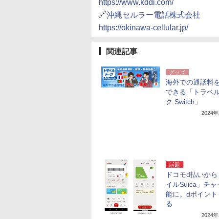
https://www.kddi.com/
🔗沖縄セルラー電話株式会社
https://okinawa-cellular.jp/
関連記事
グッズ
海外での通話料
できる「トラベ
ク Switch」
2024
話題
ドコモd払いから
イルSuica」チ
能に。dポイント
る
2024