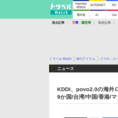
過去記事
万
博
・
園芸博
取材記事
トラベル Watch
旅のアイテム
スマホ・ル
ニュース
KDDI、povo2.0
9か国/台湾/中国/香港/