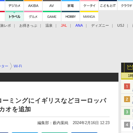
旅レポ
お得きっぷ
温泉
JAL
ANA
ディズニー
USJ
ーター
Wi-Fi
1
の海外ローミングにイギリスなどヨーロッパ
マカオを追加
編集部：藪内葉純
2024年2月16日 12:23