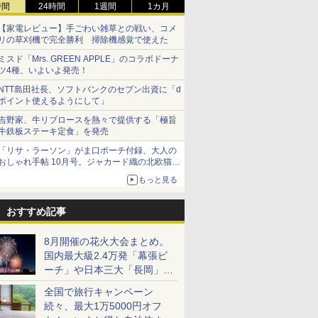
時間
24時間
1週間
1カ月
【家電レビュー】手ごわい雑草との戦い、コメ
リの草刈機で完全勝利 掃除機感覚で使えた
ミスド「Mrs. GREEN APPLE」のコラボドーナ
ツ4種、いよいよ発売！
NTT島田社長、ソフトバンクのセブン出資に「d
ポイント使えるようにして」
吉野家、牛リブロースを熱々で提供する「極旨
牛鉄板ステーキ定食」を発売
「リサ・ラーソン」がま口ポーチ付録、大人の
おしゃれ手帖 10月号。ジャカード織の北欧猫デ
ザイン
もっと見る
おすすめ記事
8月開催の花火大会まとめ。
国内最大級2.4万発「幕張ビ
ーチ」や日本三大「長岡」な
ど大型イベント目白押し！
全国で旅行キャンペーン
続々、最大1万5000円オフ