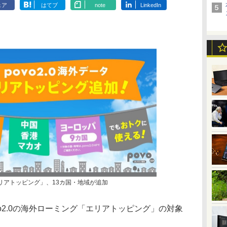
ェア
はてブ
note
LinkedIn
「エリアトッピング」、13カ国・地域が追加
vo2.0の海外ローミング「エリアトッピング」の対象