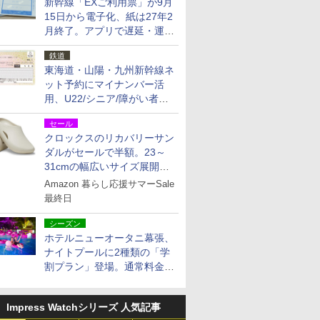
新幹線「EXご利用票」が9月
15日から電子化、紙は27年2
月終了。アプリで遅延・運休
も確認可能に
鉄道
東海道・山陽・九州新幹線ネ
ット予約にマイナンバー活
用、U22/シニア/障がい者割
を9月15日から発売
セール
クロックスのリカバリーサン
ダルがセールで半額。23～
31cmの幅広いサイズ展開、
独自のクッション素材を採用
Amazon 暮らし応援サマーSale
最終日
シーズン
ホテルニューオータニ幕張、
ナイトプールに2種類の「学
割プラン」登場。通常料金の
およそ半額でお得に夜活
Impress Watchシリーズ 人気記事