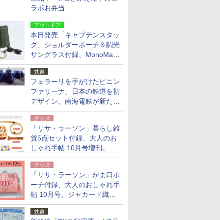
ラボお弁当
アウトドア
本日発売「キャプテンスタッ
グ」ショルダーポーチ＆調光
サングラス付録、MonoMax
9月号増刊
鉄道
フェラーリを手がけたピニン
ファリーナ、日本の鉄道を初
デザイン。南海電鉄が新たな
「空港特急」をなにわ筋線へ
グッズ
導入
「リサ・ラーソン」暮らし雑
貨5点セット付録、大人のお
しゃれ手帖 10月号増刊。
USBケーブルや缶ケースなど
グッズ
「リサ・ラーソン」がま口ポ
ーチ付録、大人のおしゃれ手
帖 10月号。ジャカード織の
北欧猫デザイン
鉄道