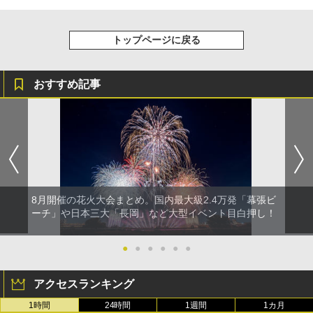
トップページに戻る
おすすめ記事
8月開催の花火大会まとめ。国内最大級2.4万発「幕張ビ
ーチ」や日本三大「長岡」など大型イベント目白押し！
●
●
●
●
●
●
アクセスランキング
1時間
24時間
1週間
1カ月