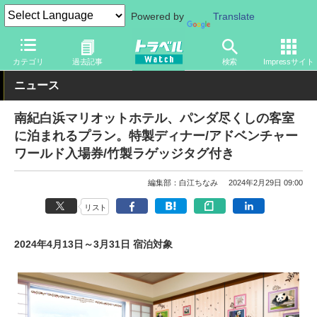
Powered by
Translate
トラベル Watch
旅の情報
ホテル・旅館
宿泊
カテゴリ
過去記事
検索
Impressサイト
ニュース
南紀白浜マリオットホテル、パンダ尽くしの客室
に泊まれるプラン。特製ディナー/アドベンチャー
ワールド入場券/竹製ラゲッジタグ付き
編集部：白江ちなみ
2024年2月29日 09:00
リスト
2024年4月13日～3月31日 宿泊対象