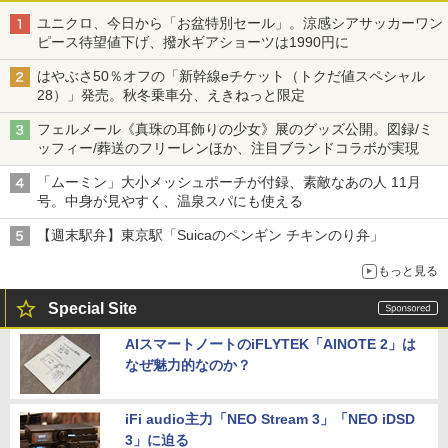
ユニクロ、今日から「お盆特別セール」。涼感シアサッカーワン
ピース待望値下げ、撥水ギアショーツは1990円に
はやぶさ50％オフの「新幹線eチケット（トクだ値スペシャル
28）」発売。秋冬乗車分、えきねっと限定
フェルメール《真珠の耳飾りの少女》展のグッズ公開。図録/ミ
ッフィー/葬送のフリーレンほか、注目ブランドコラボが実現
「ムーミン」大小メッシュポーチが付録、素敵なあの人 11月
号。中身が見やすく、温泉スパにも使える
【週末駅弁】東京駅「Suicaのペンギン チキンのり弁」
もっと見る
Special Site
AIスマートノートのiFLYTEK「AINOTE 2」は
なぜ魅力的なのか？
iFi audio主力「NEO Stream 3」「NEO iDSD
3」に迫る