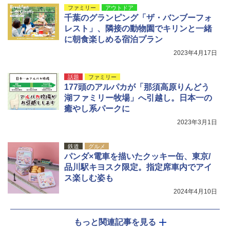
ファミリー
アウトドア
千葉のグランピング「ザ・バンブーフォ
レスト」、隣接の動物園でキリンと一緒
に朝食楽しめる宿泊プラン
2023年4月17日
話題
ファミリー
177頭のアルパカが「那須高原りんどう
湖ファミリー牧場」へ引越し。日本一の
癒やし系パークに
2023年3月1日
鉄道
グルメ
パンダ×電車を描いたクッキー缶、東京/
品川駅キヨスク限定。指定席車内でアイ
ス楽しむ姿も
2024年4月10日
もっと関連記事を見る