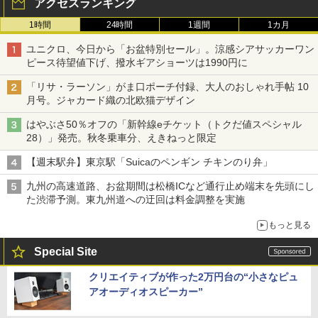
アクセスランキング
1時間
24時間
1週間
1カ月
ユニクロ、今日から「お盆特別セール」。涼感シアサッカーワン
ピース待望値下げ、撥水ギアショーツは1990円に
「リサ・ラーソン」がま口ポーチ付録、大人のおしゃれ手帖 10
月号。ジャカード織の北欧猫デザイン
はやぶさ50％オフの「新幹線eチケット（トクだ値スペシャル
28）」発売。秋冬乗車分、えきねっと限定
【週末駅弁】東京駅「Suicaのペンギン チキンのり弁」
九州の高速道路、お盆期間は松橋ICなど通行止め端末を先頭にし
た渋滞予測。東九州道への迂回は料金調整を実施
もっと見る
Special Site
クリエイティブが作った2万円台の“小さなピュ
アオーディオスピーカー”