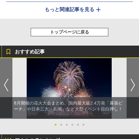
もっと関連記事を見る
トップページに戻る
おすすめ記事
8月開催の花火大会まとめ。国内最大級2.4万発「幕張ビ
ーチ」や日本三大「長岡」など大型イベント目白押し！
●
●
●
●
●
●