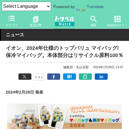
Powered by
Translate
トラベル Watch
旅のアイテム
旅行グッズ
バッグ
カテゴリ
過去記事
検索
Impressサイト
ニュース
イオン、2024年仕様のトップバリュ マイバッグ/
保冷マイバッグ。本体部分はリサイクル原料100％
編集部：丸山花梨
2024年2月28日 13:07
リスト
2024年2月28日 発表