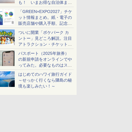
も！ いまお得な自治体まと
め
「GREEN×EXPO2027」チケ
ット情報まとめ。紙・電子の
販売店舗や購入手順、記念チ
ケットも解説
ついに開業「ポケパーク カ
ントー」見どころ解説。注目
アトラクション・チケット手
配・来場前に必要な準備は？
パスポート（2025年旅券）
の新規申請をオンラインでや
ってみた。必要なものはスマ
ホとマイナカードのみ
はじめてのハワイ旅行ガイド
～せっかく行くなら隣島の秘
境も楽しみたい！～