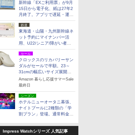
新幹線「EXご利用票」が9月
15日から電子化、紙は27年2
月終了。アプリで遅延・運休
も確認可能に
鉄道
東海道・山陽・九州新幹線ネ
ット予約にマイナンバー活
用、U22/シニア/障がい者割
を9月15日から発売
セール
クロックスのリカバリーサン
ダルがセールで半額。23～
31cmの幅広いサイズ展開、
独自のクッション素材を採用
Amazon 暮らし応援サマーSale
最終日
シーズン
ホテルニューオータニ幕張、
ナイトプールに2種類の「学
割プラン」登場。通常料金の
およそ半額でお得に夜活
Impress Watchシリーズ 人気記事