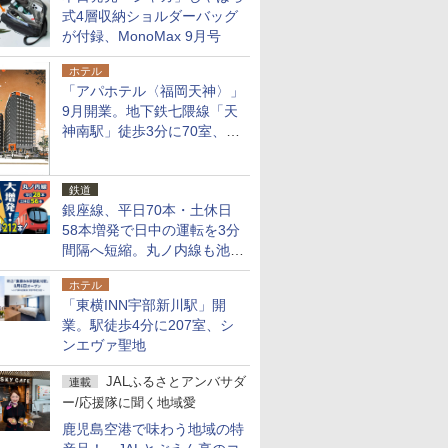
式4層収納ショルダーバッグ
が付録、MonoMax 9月号
ホテル
「アパホテル〈福岡天神〉」
9月開業。地下鉄七隈線「天
神南駅」徒歩3分に70室、エ
リア初の直営店
鉄道
銀座線、平日70本・土休日
58本増発で日中の運転を3分
間隔へ短縮。丸ノ内線も池袋
～中野坂上を4分間隔に
ホテル
「東横INN宇部新川駅」開
業。駅徒歩4分に207室、シ
ンエヴァ聖地
JALふるさとアンバサダ
連載
ー/応援隊に聞く地域愛
鹿児島空港で味わう地域の特