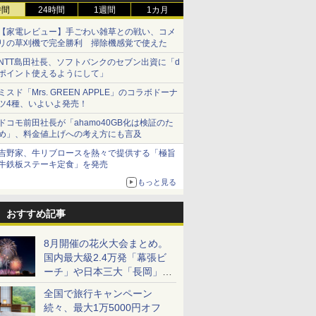
時間
24時間
1週間
1カ月
【家電レビュー】手ごわい雑草との戦い、コメ
リの草刈機で完全勝利 掃除機感覚で使えた
NTT島田社長、ソフトバンクのセブン出資に「d
ポイント使えるようにして」
ミスド「Mrs. GREEN APPLE」のコラボドーナ
ツ4種、いよいよ発売！
ドコモ前田社長が「ahamo40GB化は検証のた
め」、料金値上げへの考え方にも言及
吉野家、牛リブロースを熱々で提供する「極旨
牛鉄板ステーキ定食」を発売
もっと見る
おすすめ記事
8月開催の花火大会まとめ。
国内最大級2.4万発「幕張ビ
ーチ」や日本三大「長岡」な
ど大型イベント目白押し！
全国で旅行キャンペーン
続々、最大1万5000円オフ