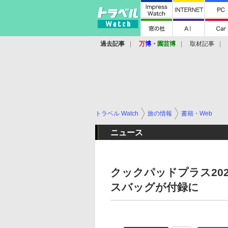
過去記事
万
博
・
園芸博
取材記事
トラベル Watch
旅の情報
書籍・Web
ニュース
クックパッドプラス20
スバッグが付録に