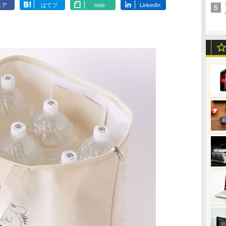
ェア
はてブ
note
LinkedIn