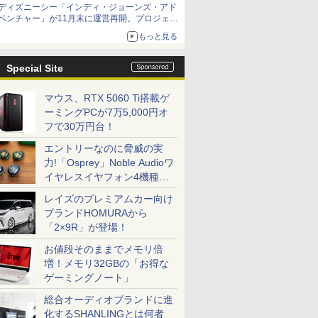
ディズニーシー「インディ・ジョーンズ・アド
ベンチャー」が11月末に運営再開。プロジェク
ションマッピングを追加、DPAは1500円
もっと見る
Special Site
マウス、RTX 5060 Ti搭載ゲ
ーミングPCが7万5,000円オ
フで30万円台！
エントリーなのに脅威の実
力!「Osprey」Noble Audioワ
イヤレスイヤフォン4機種を
一気に聴く
レイズのプレミアムカー向け
ブランドHOMURAから
「2×9R」が登場！
お値段そのままでメモリ倍
増！メモリ32GBの「お得な
ゲーミングノート」
総合オーディオブランドに進
化するSHANLINGとは何者