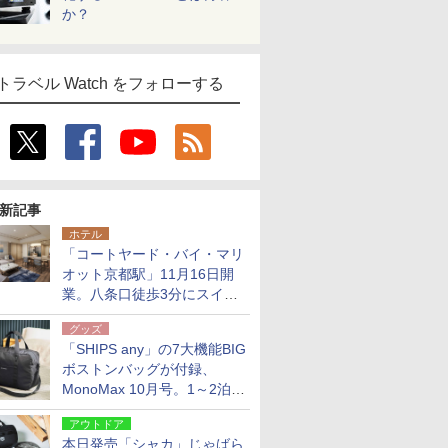
か？
トラベル Watch をフォローする
新記事
ホテル
「コートヤード・バイ・マリ
オット京都駅」11月16日開
業。八条口徒歩3分にスイー
ト含む全270室、ダイニング
グッズ
も併設
「SHIPS any」の7大機能BIG
ボストンバッグが付録、
MonoMax 10月号。1～2泊の
荷物、キャリーオンも可能
アウトドア
本日発売「シャカ」じゃばら