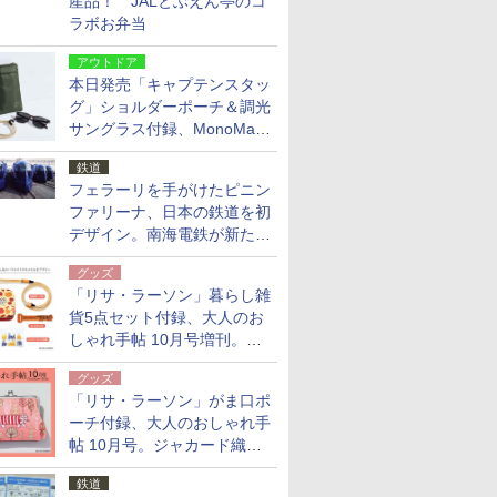
産品！ JALとぶえん亭のコ
ラボお弁当
アウトドア
本日発売「キャプテンスタッ
グ」ショルダーポーチ＆調光
サングラス付録、MonoMax
9月号増刊
鉄道
フェラーリを手がけたピニン
ファリーナ、日本の鉄道を初
デザイン。南海電鉄が新たな
「空港特急」をなにわ筋線へ
グッズ
導入
「リサ・ラーソン」暮らし雑
貨5点セット付録、大人のお
しゃれ手帖 10月号増刊。
USBケーブルや缶ケースなど
グッズ
「リサ・ラーソン」がま口ポ
ーチ付録、大人のおしゃれ手
帖 10月号。ジャカード織の
北欧猫デザイン
鉄道