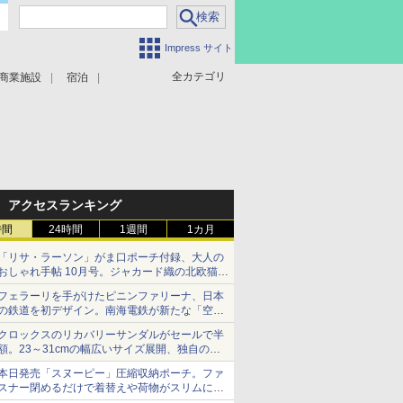
Impress サイト
全カテゴリ
商業施設
宿泊
アクセスランキング
時間
24時間
1週間
1カ月
「リサ・ラーソン」がま口ポーチ付録、大人の
おしゃれ手帖 10月号。ジャカード織の北欧猫デ
ザイン
フェラーリを手がけたピニンファリーナ、日本
の鉄道を初デザイン。南海電鉄が新たな「空港
特急」をなにわ筋線へ導入
クロックスのリカバリーサンダルがセールで半
額。23～31cmの幅広いサイズ展開、独自のク
ッション素材を採用
本日発売「スヌーピー」圧縮収納ポーチ。ファ
スナー閉めるだけで着替えや荷物がスリムにま
とまる