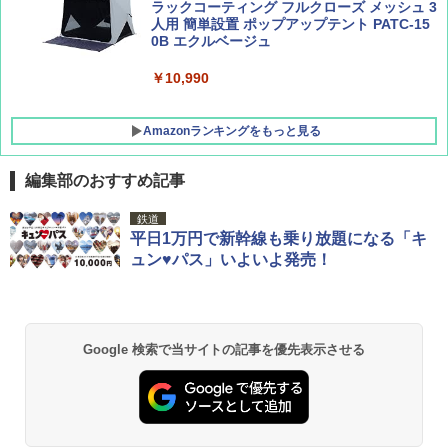
ラックコーティング フルクローズ メッシュ 3
人用 簡単設置 ポップアップテント PATC-15
0B エクルベージュ
￥10,990
Amazonランキングをもっと見る
編集部のおすすめ記事
BUNDOK(バンドック)ソロ ドーム 1 EX BDK
鉄道
-08EX カーキ ソロキャンプ ポリエステル フ
平日1万円で新幹線も乗り放題になる「キ
レーム テント
ュン♥パス」いよいよ発売！
￥14,800
GRANDOOR ステンレス保冷剤 2個セット 2
Google 検索で当サイトの記事を優先表示させる
026リニューアル 急速冷凍 空間倍増 衛生的
コンパクト 保冷力長持ち
￥2,980