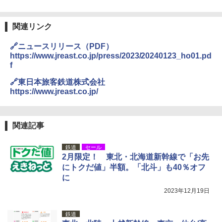
DEWEL パラソル 大型 ビーチ アウトドアパ
ラソル ガーデン サイトシート付 折りたたみ
関連リンク
防水 UVカット 4段階高さ調整 軽量 収納袋付
き
🔗ニュースリリース（PDF）
￥6,459
https://www.jreast.co.jp/press/2023/20240123_ho01.pd
f
🔗東日本旅客鉄道株式会社
熊撃退スプレー 熊よけスプレー 熊スプレー
【日本企業販売】超強力クマ対策スプレー 30
https://www.jreast.co.jp/
0ml（連続噴射30秒）110ml（連続噴射15
秒）射程5～10m 安全ロック搭載 携帯収納袋
付き ヒグマ・イノシシ対策 自治体・教育機
関の購入実績 登山・キャンプ・アウトドア・
関連記事
防災用品 長期保存可能 緊急時用 日本国内発
送
鉄道
セール
2月限定！ 東北・北海道新幹線で「お先
￥3,680
にトクだ値」半額。「北斗」も40％オフ
に
ポインターライト 強力 小型 緑色/赤色/青紫色
2023年12月19日
USB充電式 高精度 超長距離照射 長時間使用
可能 安全ロック付き 高安全性 金属製耐久 コ
ンパクト多機能設計 持ち運び便利 アウトド
鉄道
ア/オフィス/教育現場/展示会用 緑