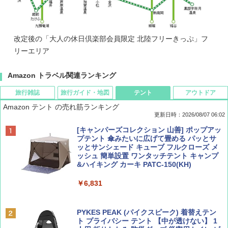
改定後の「大人の休日倶楽部会員限定 北陸フリーきっぷ」フ
リーエリア
Amazon トラベル関連ランキング
旅行雑誌
旅行ガイド・地図
テント
アウトドア
Amazon テント の売れ筋ランキング
更新日時：2026/08/07 06:02
ディズニーファン ２０２６年 ９月号 [雑
D40 地球の歩き方 チェンマイ タイ北部の魅
[キャンパーズコレクション 山善] ポップアッ
誌] (ＤＩＳＮＥＹ ＦＡＮ)
力的な町 2026～2027 地球の歩き方D アジア
プテント 傘みたいに広げて畳める パッとサ
ッとサンシェード キューブ フルクローズ メ
ッシュ 簡単設置 ワンタッチテント キャンプ
￥713
￥2,079
&ハイキング カーキ PATC-150(KH)
￥6,831
BE-PAL(ビ-パル) 2026年 9 月号【特別付録:
A09 地球の歩き方 イタリア 2026～2027 地
SOTO ミニマル"旅"財布 ランダム2種】
球の歩き方A ヨーロッパ
PYKES PEAK (パイクスピーク) 着替えテン
ト プライバシー テント 【中が透けない】 1
￥1,500
￥2,479