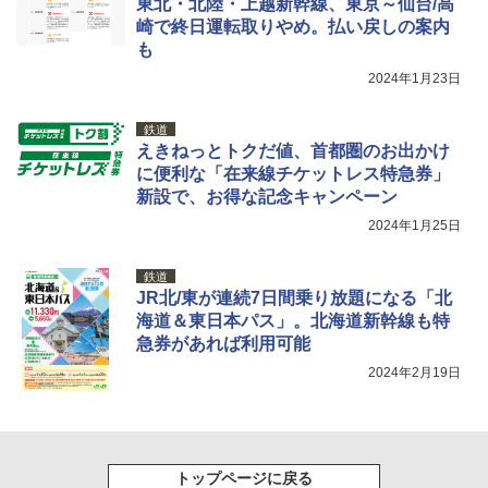
東北・北陸・上越新幹線、東京～仙台/高
崎で終日運転取りやめ。払い戻しの案内
￥1,180
も
2024年1月23日
鉄道
えきねっとトクだ値、首都圏のお出かけ
に便利な「在来線チケットレス特急券」
新設で、お得な記念キャンペーン
2024年1月25日
鉄道
JR北/東が連続7日間乗り放題になる「北
海道＆東日本パス」。北海道新幹線も特
急券があれば利用可能
2024年2月19日
トップページに戻る