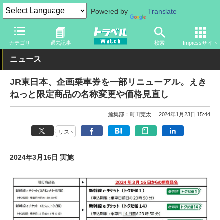
Powered by
Translate
トラベル Watch
旅の方法
鉄旅
その他
カテゴリ
過去記事
検索
Impressサイト
ニュース
JR東日本、企画乗車券を一部リニューアル。えき
ねっと限定商品の名称変更や価格見直し
編集部：町田莞太
2024年1月23日 15:44
リスト
2024年3月16日 実施