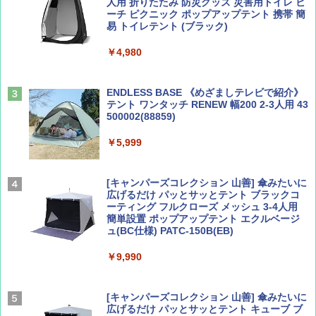
人用 折りたたみ 防災グッズ 災害用トイレ ビ
ーチ ピクニック ポップアップテント 携帯 簡
易 トイレテント (ブラック)
山と溪谷 2026年8月号「南アルプス大全」
地球の歩き方 スター・ウォーズ
￥4,980
￥1,540
￥2,695
ENDLESS BASE 《めざましテレビで紹介》
テント ワンタッチ RENEW 幅200 2-3人用 43
500002(88859)
Coyote No.89 特集 星野道夫 夢見る旅
A26 地球の歩き方 チェコ ポーランド スロヴ
ァキア 2026～2027 地球の歩き方A ヨーロッ
￥5,999
パ
￥1,540
￥2,277
[キャンパーズコレクション 山善] 傘みたいに
広げるだけ パッとサッとテント ブラックコ
ーティング フルクローズ メッシュ 3-4人用
簡単設置 ポップアップテント エクルベージ
AIRLINE（エアライン）2026年9月号【特
新しい日本地理 地図・統計・移動から読み
ュ(BC仕様) PATC-150B(EB)
集】ボーイング110周年を祝して！
解く (講談社現代新書)
￥9,990
￥1,760
￥1,540
[キャンパーズコレクション 山善] 傘みたいに
広げるだけ パッとサッとテント キューブ ブ