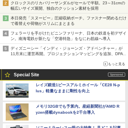
クロックスのリカバリーサンダルがセールで半額。23～31cmの
幅広いサイズ展開、独自のクッション素材を採用
本日発売「スヌーピー」圧縮収納ポーチ。ファスナー閉めるだけ
で着替えや荷物がスリムにまとまる
フェラーリを手がけたピニンファリーナ、日本の鉄道を初デザイ
ン。南海電鉄が新たな「空港特急」をなにわ筋線へ導入
ディズニーシー「インディ・ジョーンズ・アドベンチャー」が
11月末に運営再開。プロジェクションマッピングを追加、DPA
は1500円
もっと見る
Special Site
レイズ鍛造1ピースアルミホイール「CE28 N-p
lus」軽量なままに剛性を向上
メモリ32GBでも予算内。産経新聞社がAMD R
yzen搭載dynabookを2千台導入
ソニーミラーレス一眼の大特集！ 見どころ記事