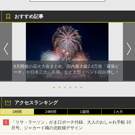
おすすめ記事
8月開催の花火大会まとめ。国内最大級2.4万発「幕張ビ
ーチ」や日本三大「長岡」など大型イベント目白押し！
●
●
●
●
●
●
アクセスランキング
1時間
24時間
1週間
1カ月
「リサ・ラーソン」がま口ポーチ付録、大人のおしゃれ手帖 10
月号。ジャカード織の北欧猫デザイン