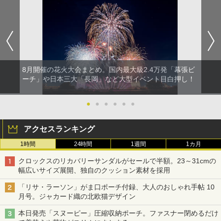
8月開催の花火大会まとめ。国内最大級2.4万発「幕張ビ
ーチ」や日本三大「長岡」など大型イベント目白押し！
●
●
●
●
●
●
アクセスランキング
1時間
24時間
1週間
1カ月
クロックスのリカバリーサンダルがセールで半額。23～31cmの
幅広いサイズ展開、独自のクッション素材を採用
「リサ・ラーソン」がま口ポーチ付録、大人のおしゃれ手帖 10
月号。ジャカード織の北欧猫デザイン
本日発売「スヌーピー」圧縮収納ポーチ。ファスナー閉めるだけ