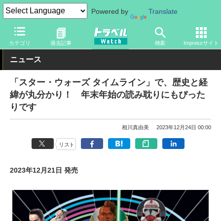
Powered by
Translate
トラベル Watch
旅の情報
観光地
ディズニーリゾート
カテゴリ
過去記事
検索
Impressサイト
ニュース
「スター・ウォーズ タイムライン」で、歴史と経
緯が丸分かり！ 年末年始の読み耽りにもぴった
りです
相川真由美
2023年12月24日 00:00
リスト
2023年12月21日 発売