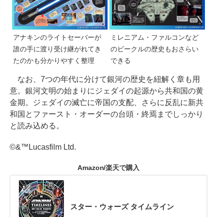
アナキンのライトセーバーが
ミレニアム・ファルコンなど
誰の手に渡り受け継がれてき
のビークルの歴史もおさらい
たのかも分かりやすく整理
できる
なお、7つの年代に分けて銀河の歴史を紐解く章も用
意。銀河文明の始まりにジェダイの起源から共和国の黄
金期。ジェダイの滅亡に帝国の支配、さらに反乱に新共
和国とファースト・オーダーの台頭・終焉までしっかり
と読み込める。
©&™Lucasfilm Ltd.
Amazon/楽天で購入
スター・ウォーズ タイムライン