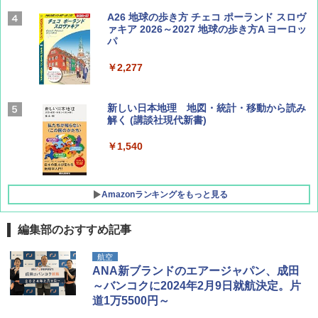
Coyote No.89 特集 星野道夫 夢見る旅
A26 地球の歩き方 チェコ ポーランド スロヴ
ァキア 2026～2027 地球の歩き方A ヨーロッ
パ
￥1,540
￥2,277
AIRLINE（エアライン）2026年9月号【特
新しい日本地理 地図・統計・移動から読み
集】ボーイング110周年を祝して！
解く (講談社現代新書)
￥1,760
￥1,540
Amazonランキングをもっと見る
編集部のおすすめ記事
[キャンパーズコレクション 山善] ポップアッ
GRANDOOR ステンレス保冷剤 2個セット 2
航空
プテント 傘みたいに広げて畳める パッとサ
026リニューアル 急速冷凍 空間倍増 衛生的
ANA新ブランドのエアージャパン、成田
ッとサンシェード キューブ フルクローズ メ
コンパクト 保冷力長持ち
～バンコクに2024年2月9日就航決定。片
ッシュ 簡単設置 ワンタッチテント キャンプ
道1万5500円～
&ハイキング カーキ PATC-150(KH)
￥2,980