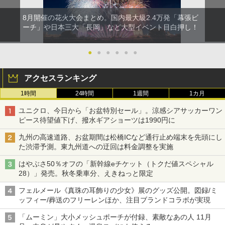
8月開催の花火大会まとめ。国内最大級2.4万発「幕張ビ
ーチ」や日本三大「長岡」など大型イベント目白押し！
●
●
●
●
●
●
アクセスランキング
1時間
24時間
1週間
1カ月
ユニクロ、今日から「お盆特別セール」。涼感シアサッカーワン
ピース待望値下げ、撥水ギアショーツは1990円に
九州の高速道路、お盆期間は松橋ICなど通行止め端末を先頭にし
た渋滞予測。東九州道への迂回は料金調整を実施
はやぶさ50％オフの「新幹線eチケット（トクだ値スペシャル
28）」発売。秋冬乗車分、えきねっと限定
フェルメール《真珠の耳飾りの少女》展のグッズ公開。図録/ミ
ッフィー/葬送のフリーレンほか、注目ブランドコラボが実現
「ムーミン」大小メッシュポーチが付録、素敵なあの人 11月