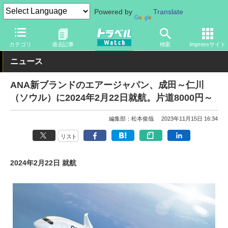
Powered by
Translate
トラベル Watch
地域
海外旅行
韓国
カテゴリ
過去記事
検索
Impressサイト
ニュース
ANA新ブランドのエアージャパン、成田～仁川
（ソウル）に2024年2月22日就航。片道8000円～
編集部：松本俊哉
2023年11月15日 16:34
リスト
2024年2月22日 就航