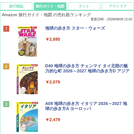
旅行雑誌
旅行ガイド・地図
テント
アウトドア
Amazon 旅行ガイド・地図 の売れ筋ランキング
更新日時：2026/08/09 12:02
BE-PAL(ビ-パル) 2026年 9 月号【特別付録:
地球の歩き方 スター・ウォーズ
SOTO ミニマル"旅"財布 ランダム2種】
￥2,695
￥1,500
ディズニーファン ２０２６年 ９月号 [雑
D40 地球の歩き方 チェンマイ タイ北部の魅
誌] (ＤＩＳＮＥＹ ＦＡＮ)
力的な町 2026～2027 地球の歩き方D アジア
￥713
￥2,079
山と溪谷 2026年8月号「南アルプス大全」
A09 地球の歩き方 イタリア 2026～2027 地
球の歩き方A ヨーロッパ
￥1,540
￥2,479