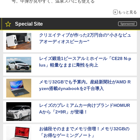
号。中身が見やすく、温泉スパにも使える
もっと見る
Special Site
クリエイティブが作った2万円台の“小さなピュ
アオーディオスピーカー”
レイズ鍛造1ピースアルミホイール「CE28 N-p
lus」軽量なままに剛性を向上
メモリ32GBでも予算内。産経新聞社がAMD R
yzen搭載dynabookを2千台導入
レイズのプレミアムカー向けブランドHOMUR
Aから「2×9R」が登場！
お値段そのままでメモリ倍増！メモリ32GBの
「お得なゲーミングノート」