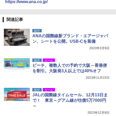
https://www.ana.co.jp/
ア/オフィス/教育現場/展示会用 緑
￥9,990
￥1,180
[キャンパーズコレクション 山善] 傘みたいに
関連記事
広げるだけ パッとサッとテント キューブワ
イド ブラックコーティング フルクローズ メ
HYREKK 八角形タープ 防水タープ 3×4.5m
航空
ッシュ 4人用 簡単設置 ポップアップテント P
ブラックラバーコーティング UPF50+ UVカ
ANAの国際線新ブランド・エアージャパ
ATCW-150B エクルベージュ
ット 5000mm耐水圧 210D生地 遮光
ン、シートを公開。USB-Cを装備
￥-
￥6,579
2023年3月9日
航空
セール
ピーチ、複数人での予約で大阪～香港便
を割引。大阪発3人以上では40%オフ
2023年11月15日
航空
セール
JALの国際線タイムセール、12月13日ま
で！ 東京～グアム線が往復5万7000円
～
2023年12月8日