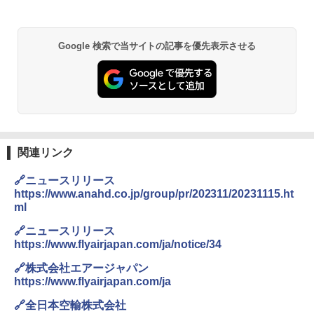
￥6,830
DEWEL パラソル 大型 ビーチ アウトドアパ
ラソル ガーデン サイトシート付 折りたたみ
Google 検索で当サイトの記事を優先表示させる
PYKES PEAK (パイクスピーク) 着替えテン
防水 UVカット 4段階高さ調整 軽量 収納袋付
ト プライバシー テント 【中が透けない】 1
き
人用 折りたたみ 防災グッズ 災害用トイレ ビ
ーチ ピクニック ポップアップテント 携帯 簡
￥6,459
易 トイレテント (ブラック)
￥4,980
熊撃退スプレー 熊よけスプレー 熊スプレー
【日本企業販売】超強力クマ対策スプレー 30
0ml（連続噴射30秒）110ml（連続噴射15
関連リンク
ENDLESS BASE 《めざましテレビで紹介》
秒）射程5～10m 安全ロック搭載 携帯収納袋
テント ワンタッチ RENEW 幅200 2-3人用 43
付き ヒグマ・イノシシ対策 自治体・教育機
🔗ニュースリリース
500002(89232)
関の購入実績 登山・キャンプ・アウトドア・
https://www.anahd.co.jp/group/pr/202311/20231115.ht
防災用品 長期保存可能 緊急時用 日本国内発
ml
送
￥5,999
🔗ニュースリリース
￥3,680
https://www.flyairjapan.com/ja/notice/34
[キャンパーズコレクション 山善] 傘みたいに
広げるだけ パッとサッとテント ブラックコ
🔗株式会社エアージャパン
ーティング フルクローズ メッシュ 3-4人用
ポインターライト 強力 小型 緑色/赤色/青紫色
https://www.flyairjapan.com/ja
簡単設置 ポップアップテント エクルベージ
USB充電式 高精度 超長距離照射 長時間使用
ュ(BC仕様) PATC-150B(EB)
可能 安全ロック付き 高安全性 金属製耐久 コ
🔗全日本空輸株式会社
ンパクト多機能設計 持ち運び便利 アウトド