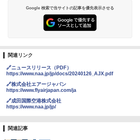
026リニューアル 急速冷凍 空間倍増 衛生的
Google 検索で当サイトの記事を優先表示させる
コンパクト 保冷力長持ち
￥2,980
熊撃退スプレー 熊よけスプレー 熊スプレー
【日本企業販売】超強力クマ対策スプレー 30
0ml（連続噴射30秒）110ml（連続噴射15
秒）射程5～10m 安全ロック搭載 携帯収納袋
関連リンク
付き ヒグマ・イノシシ対策 自治体・教育機
関の購入実績 登山・キャンプ・アウトドア・
🔗ニュースリリース（PDF）
防災用品 長期保存可能 緊急時用 日本国内発
https://www.naa.jp/jp/docs/20240126_AJX.pdf
送
🔗株式会社エアージャパン
￥3,680
https://www.flyairjapan.com/ja
🔗成田国際空港株式会社
DEWEL パラソル 大型 ビーチ アウトドアパ
https://www.naa.jp/jp/
ラソル ガーデン サイトシート付 折りたたみ
防水 UVカット 4段階高さ調整 軽量 収納袋付
き
関連記事
￥6,459