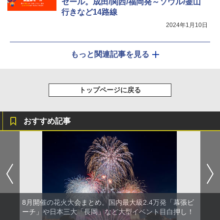
セール。成田/関西/福岡発～ソウル/釜山
行きなど14路線
2024年1月10日
もっと関連記事を見る
トップページに戻る
おすすめ記事
8月開催の花火大会まとめ。国内最大級2.4万発「幕張ビ
ーチ」や日本三大「長岡」など大型イベント目白押し！