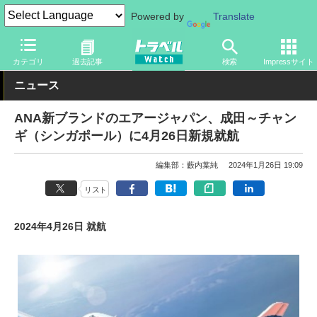
Powered by
Translate
トラベル Watch
企業・政府・官庁
国内エアライン
その他
カテゴリ
過去記事
検索
Impressサイト
ニュース
ANA新ブランドのエアージャパン、成田～チャン
ギ（シンガポール）に4月26日新規就航
編集部：藪内葉純
2024年1月26日 19:09
リスト
2024年4月26日 就航