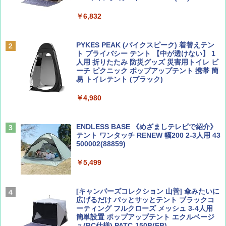
￥6,832
Coyote No.89 特集 星野道夫 夢見る旅
A09 地球の歩き方 イタリア 2026～2027 地
球の歩き方A ヨーロッパ
PYKES PEAK (パイクスピーク) 着替えテン
￥1,540
ト プライバシー テント 【中が透けない】 1
￥2,479
人用 折りたたみ 防災グッズ 災害用トイレ ビ
ーチ ピクニック ポップアップテント 携帯 簡
易 トイレテント (ブラック)
山と溪谷 2026年8月号「南アルプス大全」
A26 地球の歩き方 チェコ ポーランド スロヴ
￥4,980
ァキア 2026～2027 地球の歩き方A ヨーロッ
パ
￥1,540
￥2,277
ENDLESS BASE 《めざましテレビで紹介》
テント ワンタッチ RENEW 幅200 2-3人用 43
500002(88859)
AIRLINE（エアライン）2026年9月号【特
地球の歩き方 スター・ウォーズ
集】ボーイング110周年を祝して！
￥5,499
￥2,695
￥1,760
[キャンパーズコレクション 山善] 傘みたいに
広げるだけ パッとサッとテント ブラックコ
ーティング フルクローズ メッシュ 3-4人用
簡単設置 ポップアップテント エクルベージ
BE-PAL(ビ-パル) 2026年 9 月号【特別付録:
新しい日本地理 地図・統計・移動から読み
ュ(BC仕様) PATC-150B(EB)
SOTO ミニマル"旅"財布 ランダム2種】