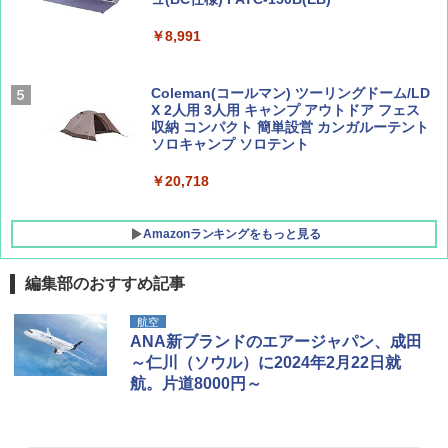
解く (講談社現代新書)
￥8,991
￥1,500
￥1,540
Coleman(コールマン) ツーリングドーム/LD
X 2人用 3人用 キャンプ アウトドア フェス
収納 コンパクト 簡単設営 カンガルーテント
ソロキャンプ ソロテント
￥20,718
Amazonランキングをもっと見る
編集部のおすすめ記事
BUNDOK(バンドック)ソロ ドーム 1 EX BDK
航空
-08EX カーキ ソロキャンプ ポリエステル フ
ANA新ブランドのエアージャパン、成田
レーム テント
～仁川（ソウル）に2024年2月22日就
航。片道8000円～
￥14,800
GRANDOOR ステンレス保冷剤 2個セット 2