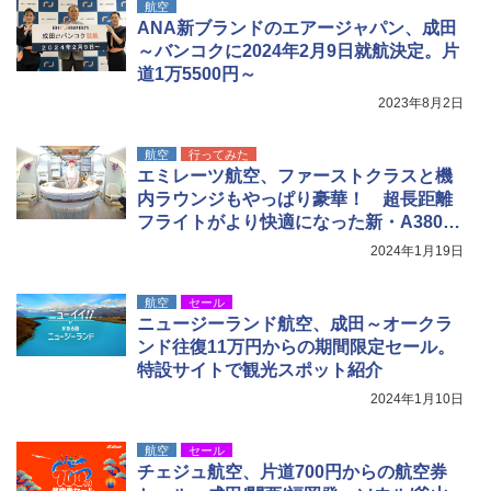
航空
ANA新ブランドのエアージャパン、成田
ポインターライト 強力 小型 緑色/赤色/青紫色
～バンコクに2024年2月9日就航決定。片
USB充電式 高精度 超長距離照射 長時間使用
道1万5500円～
可能 安全ロック付き 高安全性 金属製耐久 コ
ンパクト多機能設計 持ち運び便利 アウトド
2023年8月2日
ア/オフィス/教育現場/展示会用 緑
￥1,180
航空
行ってみた
エミレーツ航空、ファーストクラスと機
内ラウンジもやっぱり豪華！ 超長距離
フライトがより快適になった新・A380型
機
2024年1月19日
航空
セール
ニュージーランド航空、成田～オークラ
ンド往復11万円からの期間限定セール。
特設サイトで観光スポット紹介
2024年1月10日
航空
セール
チェジュ航空、片道700円からの航空券