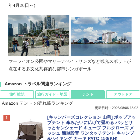
年4月26日～）
マーライオン公園やマリーナベイ・サンズなど観光スポットが
点在する多文化共存的な都市シンガポール
Amazon トラベル関連ランキング
旅行雑誌
旅行ガイド・地図
テント
アウトドア
Amazon テント の売れ筋ランキング
更新日時：2026/08/06 18:02
ディズニーファン ２０２６年 ９月号 [雑
D40 地球の歩き方 チェンマイ タイ北部の魅
[キャンパーズコレクション 山善] ポップアッ
誌] (ＤＩＳＮＥＹ ＦＡＮ)
力的な町 2026～2027 地球の歩き方D アジア
プテント 傘みたいに広げて畳める パッとサ
ッとサンシェード キューブ フルクローズ メ
ッシュ 簡単設置 ワンタッチテント キャンプ
￥713
￥2,079
&ハイキング カーキ PATC-150(KH)