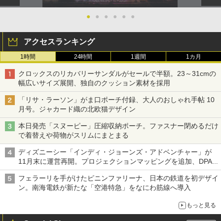
●
●
●
●
●
●
アクセスランキング
1時間
24時間
1週間
1カ月
クロックスのリカバリーサンダルがセールで半額。23～31cmの
幅広いサイズ展開、独自のクッション素材を採用
「リサ・ラーソン」がま口ポーチ付録、大人のおしゃれ手帖 10
月号。ジャカード織の北欧猫デザイン
本日発売「スヌーピー」圧縮収納ポーチ。ファスナー閉めるだけ
で着替えや荷物がスリムにまとまる
ディズニーシー「インディ・ジョーンズ・アドベンチャー」が
11月末に運営再開。プロジェクションマッピングを追加、DPA
は1500円
フェラーリを手がけたピニンファリーナ、日本の鉄道を初デザイ
ン。南海電鉄が新たな「空港特急」をなにわ筋線へ導入
もっと見る