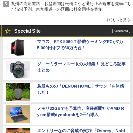
九州の高速道路、お盆期間は松橋ICなど通行止め端末を先頭にし
た渋滞予測。東九州道への迂回は料金調整を実施
もっと見る
Special Site
マウス、RTX 5060 Ti搭載ゲーミングPCが7万
5,000円オフで30万円台！
ソニーミラーレス一眼の大特集！ 見どころ記事
まとめ
鳥肌ものの「DENON HOME」サウンドを体感
した！
メモリ32GBでも予算内。産経新聞社がAMD R
yzen搭載dynabookを2千台導入
エントリーなのに脅威の実力!「Osprey」Nobl