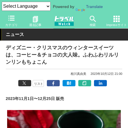
Powered by
Translate
トラベル Watch
旅の情報
観光地
ディズニーリゾート
カテゴリ
過去記事
検索
Impressサイト
ニュース
ディズニー・クリスマスのウィンタースイーツ
は、コーヒー＆チョコの大人味。ふわふわリルリ
ンリンもちょこん
相川真由美
2023年10月12日 21:00
リスト
2023年11月1日〜12月25日 販売