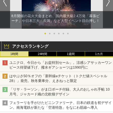
8月開催の花火大会まとめ。国内最大級2.4万発「幕張ビ
ーチ」や日本三大「長岡」など大型イベント目白押し！
●
●
●
●
●
●
アクセスランキング
1時間
24時間
1週間
1カ月
ユニクロ、今日から「お盆特別セール」。涼感シアサッカーワン
ピース待望値下げ、撥水ギアショーツは1990円に
はやぶさ50％オフの「新幹線eチケット（トクだ値スペシャル
28）」発売。秋冬乗車分、えきねっと限定
「リサ・ラーソン」がま口ポーチ付録、大人のおしゃれ手帖 10
月号。ジャカード織の北欧猫デザイン
フェラーリを手がけたピニンファリーナ、日本の鉄道を初デザイ
ン。南海電鉄が新たな「空港特急」をなにわ筋線へ導入