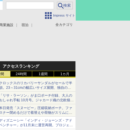
Impress サイト
全カテゴリ
商業施設
宿泊
アクセスランキング
時間
24時間
1週間
1カ月
クロックスのリカバリーサンダルがセールで半
額。23～31cmの幅広いサイズ展開、独自のク
ッション素材を採用
「リサ・ラーソン」がま口ポーチ付録、大人の
おしゃれ手帖 10月号。ジャカード織の北欧猫デ
ザイン
本日発売「スヌーピー」圧縮収納ポーチ。ファ
スナー閉めるだけで着替えや荷物がスリムにま
とまる
ディズニーシー「インディ・ジョーンズ・アド
ベンチャー」が11月末に運営再開。プロジェク
ションマッピングを追加、DPAは1500円