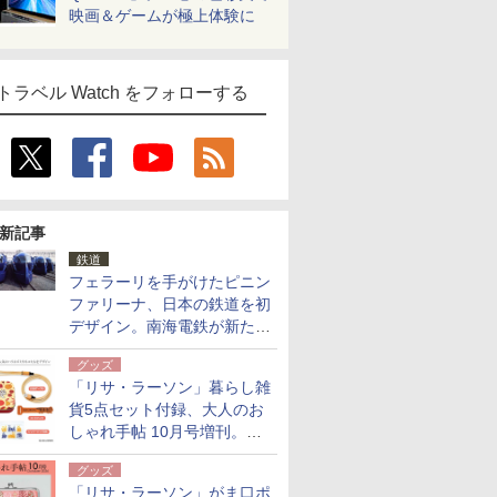
映画＆ゲームが極上体験に
トラベル Watch をフォローする
新記事
鉄道
フェラーリを手がけたピニン
ファリーナ、日本の鉄道を初
デザイン。南海電鉄が新たな
「空港特急」をなにわ筋線へ
グッズ
導入
「リサ・ラーソン」暮らし雑
貨5点セット付録、大人のお
しゃれ手帖 10月号増刊。
USBケーブルや缶ケースなど
グッズ
「リサ・ラーソン」がま口ポ