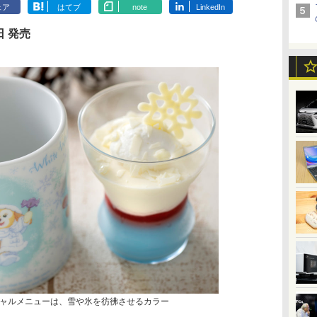
ェア
はてブ
note
LinkedIn
日 発売
ャルメニューは、雪や氷を彷彿させるカラー