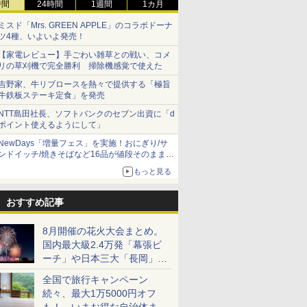
時間
24時間
1週間
1カ月
ミスド「Mrs. GREEN APPLE」のコラボドーナ
ツ4種、いよいよ発売！
【家電レビュー】手ごわい雑草との戦い、コメ
リの草刈機で完全勝利 掃除機感覚で使えた
吉野家、牛リブロースを熱々で提供する「極旨
牛鉄板ステーキ定食」を発売
NTT島田社長、ソフトバンクのセブン出資に「d
ポイント使えるようにして」
NewDays「増量フェス」を実施！おにぎり/サ
ンドイッチ/焼きそばなど16品が値段そのままで
ボリュームアップ
もっと見る
おすすめ記事
8月開催の花火大会まとめ。
国内最大級2.4万発「幕張ビ
ーチ」や日本三大「長岡」な
ど大型イベント目白押し！
全国で旅行キャンペーン
続々、最大1万5000円オフ