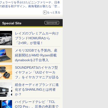
フェラーリを手がけたピニンファリーナ、日本
の鉄道を初デザイン。南海電鉄が新たな「空港
特急」をなにわ筋線へ導入
もっと見る
Special Site
レイズのプレミアムカー向け
ブランドHOMURAから
「2×9R」が登場！
メモリ32GBでも予算内。産
経新聞社がAMD Ryzen搭載
dynabookを2千台導入
SOUNDPEATSのイヤカフ型
イヤフォン「UU2イヤーカ
フ」をイヤカフマニアが語る
総合オーディオブランドに進
化するSHANLINGとは何者
か？
ハイグレードテレビ「TCL
Q7D Pro」。圧巻の色彩美で