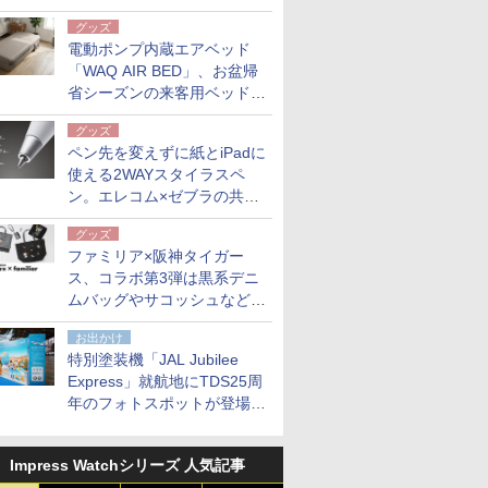
グッズ
電動ポンプ内蔵エアベッド
「WAQ AIR BED」、お盆帰
省シーズンの来客用ベッドに
も。使用後は収納バッグでコ
グッズ
ンパクトに保管
ペン先を変えずに紙とiPadに
使える2WAYスタイラスペ
ン。エレコム×ゼブラの共同
開発
グッズ
ファミリア×阪神タイガー
ス、コラボ第3弾は黒系デニ
ムバッグやサコッシュなど6
点。8月21日オンラインスト
お出かけ
アで発売
特別塗装機「JAL Jubilee
Express」就航地にTDS25周
年のフォトスポットが登場。
10月末まで青森空港に
Impress Watchシリーズ 人気記事