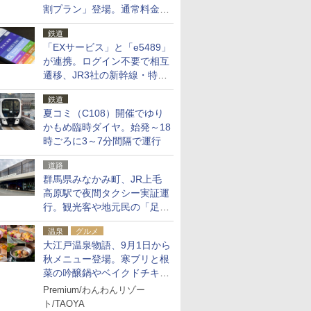
割プラン」登場。通常料金の
およそ半額でお得に夜活
鉄道
「EXサービス」と「e5489」
が連携。ログイン不要で相互
遷移、JR3社の新幹線・特急
予約をアプリで一括確認
鉄道
夏コミ（C108）開催でゆり
かもめ臨時ダイヤ。始発～18
時ごろに3～7分間隔で運行
道路
群馬県みなかみ町、JR上毛
高原駅で夜間タクシー実証運
行。観光客や地元民の「足が
ない」課題解消へ、木金土に
温泉
グルメ
2台体制
大江戸温泉物語、9月1日から
秋メニュー登場。寒ブリと根
菜の吟醸鍋やベイクドチキ
ン、ショコラ＆栗スイーツも
Premium/わんわんリゾー
食べ放題に
ト/TAOYA