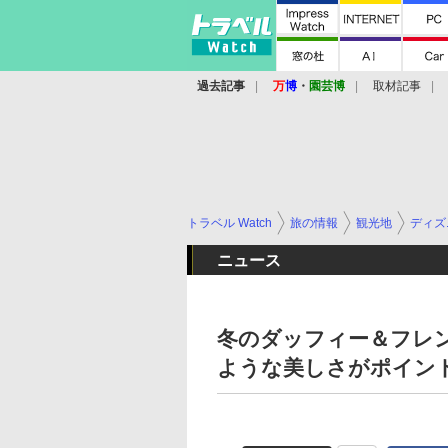
過去記事
万
博
・
園芸博
取材記事
トラベル Watch
旅の情報
観光地
ディズ
ニュース
冬のダッフィー＆フレ
ような美しさがポイン