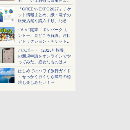
も！ いまお得な自治体まと
め
「GREEN×EXPO2027」チケ
ット情報まとめ。紙・電子の
販売店舗や購入手順、記念チ
ケットも解説
ついに開業「ポケパーク カ
ントー」見どころ解説。注目
アトラクション・チケット手
配・来場前に必要な準備は？
パスポート（2025年旅券）
の新規申請をオンラインでや
ってみた。必要なものはスマ
ホとマイナカードのみ
はじめてのハワイ旅行ガイド
～せっかく行くなら隣島の秘
境も楽しみたい！～