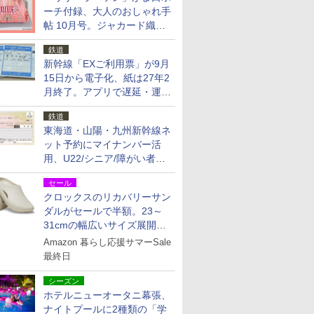
ーチ付録、大人のおしゃれ手
帖 10月号。ジャカード織の
北欧猫デザイン
鉄道
新幹線「EXご利用票」が9月
15日から電子化、紙は27年2
月終了。アプリで遅延・運休
も確認可能に
鉄道
東海道・山陽・九州新幹線ネ
ット予約にマイナンバー活
用、U22/シニア/障がい者割
を9月15日から発売
セール
クロックスのリカバリーサン
ダルがセールで半額。23～
31cmの幅広いサイズ展開、
独自のクッション素材を採用
Amazon 暮らし応援サマーSale
最終日
シーズン
ホテルニューオータニ幕張、
ナイトプールに2種類の「学