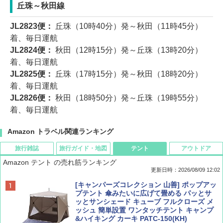
丘珠～秋田線
JL2823便：
丘珠（10時40分）発～秋田（11時45分）
着、毎日運航
JL2824便：
秋田（12時15分）発～丘珠（13時20分）
着、毎日運航
JL2825便：
丘珠（17時15分）発～秋田（18時20分）
着、毎日運航
JL2826便：
秋田（18時50分）発～丘珠（19時55分）
着、毎日運航
Amazon トラベル関連ランキング
旅行雑誌
旅行ガイド・地図
テント
アウトドア
Amazon テント の売れ筋ランキング
更新日時：2026/08/09 12:02
BE-PAL(ビ-パル) 2026年 9 月号【特別付録:
地球の歩き方 スター・ウォーズ
[キャンパーズコレクション 山善] ポップアッ
SOTO ミニマル"旅"財布 ランダム2種】
プテント 傘みたいに広げて畳める パッとサ
ッとサンシェード キューブ フルクローズ メ
￥2,695
ッシュ 簡単設置 ワンタッチテント キャンプ
￥1,500
&ハイキング カーキ PATC-150(KH)