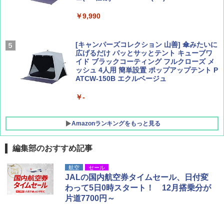
￥9,990
￥1,760
￥1,540
[キャンパーズコレクション 山善] 傘みたいに
広げるだけ パッとサッとテント キューブワ
イド ブラックコーティング フルクローズ メ
ッシュ 4人用 簡単設置 ポップアップテント P
ATCW-150B エクルベージュ
￥-
Amazonランキングをもっと見る
編集部のおすすめ記事
GRANDOOR ステンレス保冷剤 2個セット 2
航空
セール
026リニューアル 急速冷凍 空間倍増 衛生的
JALの国内航空券タイムセール、日付変
コンパクト 保冷力長持ち
わって5日0時スタート！ 12月搭乗分が
片道7700円～
￥2,980