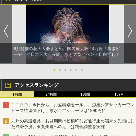
8月開催の花火大会まとめ。国内最大級2.4万発「幕張ビ
ーチ」や日本三大「長岡」など大型イベント目白押し！
●
●
●
●
●
●
アクセスランキング
1時間
24時間
1週間
1カ月
ユニクロ、今日から「お盆特別セール」。涼感シアサッカーワン
ピース待望値下げ、撥水ギアショーツは1990円に
九州の高速道路、お盆期間は松橋ICなど通行止め端末を先頭にし
た渋滞予測。東九州道への迂回は料金調整を実施