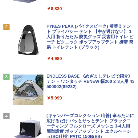
￥6,830
ディズニーファン ２０２６年 ９月号 [雑
D40 地球の歩き方 チェンマイ タイ北部の魅
誌] (ＤＩＳＮＥＹ ＦＡＮ)
力的な町 2026～2027 地球の歩き方D アジア
PYKES PEAK (パイクスピーク) 着替えテン
ト プライバシー テント 【中が透けない】 1
￥713
￥2,079
人用 折りたたみ 防災グッズ 災害用トイレ ビ
ーチ ピクニック ポップアップテント 携帯 簡
易 トイレテント (ブラック)
山と溪谷 2026年8月号「南アルプス大全」
A09 地球の歩き方 イタリア 2026～2027 地
￥4,980
球の歩き方A ヨーロッパ
￥1,540
￥2,479
ENDLESS BASE 《めざましテレビで紹介》
テント ワンタッチ RENEW 幅200 2-3人用 43
500002(89232)
Coyote No.89 特集 星野道夫 夢見る旅
A26 地球の歩き方 チェコ ポーランド スロヴ
ァキア 2026～2027 地球の歩き方A ヨーロッ
￥5,999
パ
￥1,540
￥2,277
[キャンパーズコレクション 山善] 傘みたいに
広げるだけ パッとサッとテント ブラックコ
ーティング フルクローズ メッシュ 3-4人用
簡単設置 ポップアップテント エクルベージ
AIRLINE（エアライン）2026年9月号【特
新しい日本地理 地図・統計・移動から読み
ュ(BC仕様) PATC-150B(EB)
集】ボーイング110周年を祝して！
解く (講談社現代新書)