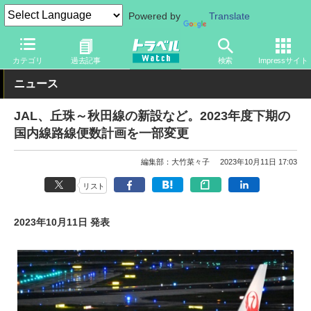
Powered by
Translate
トラベル Watch
企業・政府・官庁
国内エアライン
JAL
カテゴリ
過去記事
検索
Impressサイト
ニュース
JAL、丘珠～秋田線の新設など。2023年度下期の
国内線路線便数計画を一部変更
編集部：大竹菜々子
2023年10月11日 17:03
リスト
2023年10月11日 発表