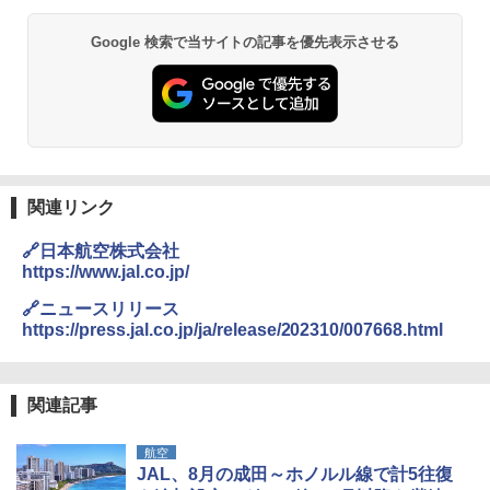
DEWEL パラソル 大型 ビーチ アウトドアパ
ラソル ガーデン サイトシート付 折りたたみ
Google 検索で当サイトの記事を優先表示させる
防水 UVカット 4段階高さ調整 軽量 収納袋付
き
￥6,459
熊撃退スプレー 熊よけスプレー 熊スプレー
【日本企業販売】超強力クマ対策スプレー 30
0ml（連続噴射30秒）110ml（連続噴射15
関連リンク
秒）射程5～10m 安全ロック搭載 携帯収納袋
付き ヒグマ・イノシシ対策 自治体・教育機
🔗日本航空株式会社
関の購入実績 登山・キャンプ・アウトドア・
https://www.jal.co.jp/
防災用品 長期保存可能 緊急時用 日本国内発
送
🔗ニュースリリース
https://press.jal.co.jp/ja/release/202310/007668.html
￥3,680
ポインターライト 強力 小型 緑色/赤色/青紫色
関連記事
USB充電式 高精度 超長距離照射 長時間使用
可能 安全ロック付き 高安全性 金属製耐久 コ
航空
ンパクト多機能設計 持ち運び便利 アウトド
JAL、8月の成田～ホノルル線で計5往復
ア/オフィス/教育現場/展示会用 緑