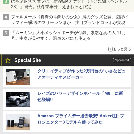
はやぶさ50％オフの「新幹線eチケット（トクだ値スペシャル
28）」発売。秋冬乗車分、えきねっと限定
フェルメール《真珠の耳飾りの少女》展のグッズ公開。図録/ミ
ッフィー/葬送のフリーレンほか、注目ブランドコラボが実現
「ムーミン」大小メッシュポーチが付録、素敵なあの人 11月
号。中身が見やすく、温泉スパにも使える
もっと見る
Special Site
クリエイティブが作った2万円台の“小さなピュ
アオーディオスピーカー”
レイズのパワーデザインホイール「M6」に新
色登場!!
Amazon プライムデー過去最安! Anker注目プ
ロジェクター3モデルを使ってみた