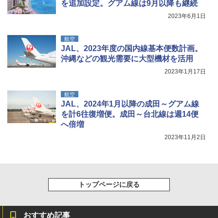
を追加設定。グアム線は9月以降も継続
￥1,180
2023年6月1日
HYREKK 八角形タープ 防水タープ 3×4.5m
航空
ブラックラバーコーティング UPF50+ UVカ
JAL、2023年度の国内線基本便数計画。
ット 5000mm耐水圧 210D生地 遮光
沖縄などの観光需要に大型機材を活用
2023年1月17日
￥6,579
航空
JAL、2024年1月以降の成田～グアム線
を計6往復増便。成田～台北線は週14便
へ倍増
2023年11月2日
トップページに戻る
おすすめ記事