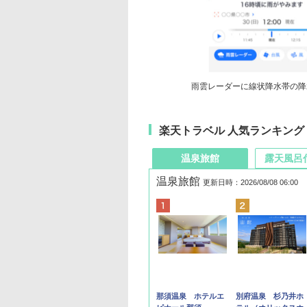
雨雲レーダーに線状降水帯の降
楽天トラベル 人気ランキング
温泉旅館
露天風呂
温泉旅館
更新日時：2026/08/08 06:00
那須温泉 ホテルエ
別府温泉 杉乃井ホ