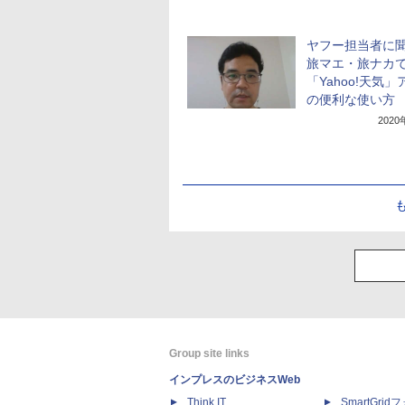
ヤフー担当者に
旅マエ・旅ナカ
「Yahoo!天気
の便利な使い方
202
Group site links
インプレスのビジネスWeb
Think IT
SmartGri