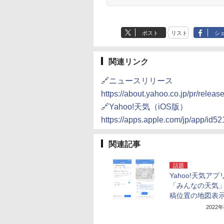
ポスト
リスト
シ
関連リンク
🔗ニュースリリース
https://about.yahoo.co.jp/pr/releas
🔗Yahoo!天気（iOS版）
https://apps.apple.com/jp/app/id5
関連記事
話題
Yahoo!天気アプ
「みんなの天気
稿位置の地図表
2022