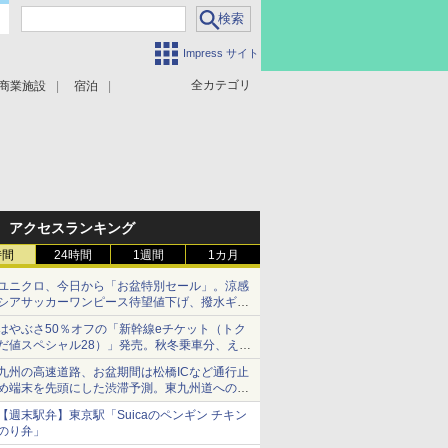
Impress サイト
全カテゴリ
商業施設
宿泊
アクセスランキング
時間
24時間
1週間
1カ月
ユニクロ、今日から「お盆特別セール」。涼感
シアサッカーワンピース待望値下げ、撥水ギア
ショーツは1990円に
はやぶさ50％オフの「新幹線eチケット（トク
だ値スペシャル28）」発売。秋冬乗車分、えき
ねっと限定
九州の高速道路、お盆期間は松橋ICなど通行止
め端末を先頭にした渋滞予測。東九州道への迂
回は料金調整を実施
【週末駅弁】東京駅「Suicaのペンギン チキン
のり弁」