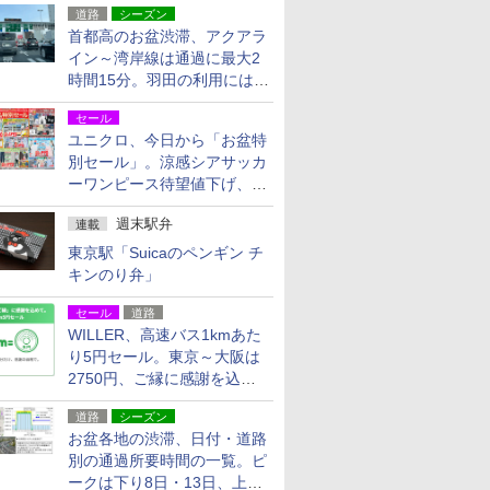
道路
シーズン
首都高のお盆渋滞、アクアラ
イン～湾岸線は通過に最大2
時間15分。羽田の利用には
「空港西出口」の利用検討を
セール
ユニクロ、今日から「お盆特
別セール」。涼感シアサッカ
ーワンピース待望値下げ、撥
水ギアショーツは1990円に
週末駅弁
連載
東京駅「Suicaのペンギン チ
キンのり弁」
セール
道路
WILLER、高速バス1kmあた
り5円セール。東京～大阪は
2750円、ご縁に感謝を込め
た20周年記念キャンペーン
道路
シーズン
お盆各地の渋滞、日付・道路
別の通過所要時間の一覧。ピ
ークは下り8日・13日、上り