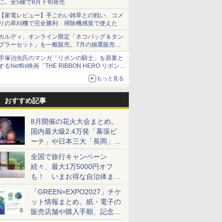
に。全5種で8月下旬発売
【家電レビュー】手ごわい雑草との戦い、コメ
リの草刈機で完全勝利 掃除機感覚で使えた
カルディ、オンライン限定「ネコバッグ＆タン
ブラーセット」を一般販売。7月の抽選販売の
当選無効分
手塚治虫氏のマンガ「リボンの騎士」を原案と
するNetflix映画「THE RIBBON HERO リボンヒ
ーロー」本日配信開始
もっと見る
おすすめ記事
8月開催の花火大会まとめ。
国内最大級2.4万発「幕張ビ
ーチ」や日本三大「長岡」な
ど大型イベント目白押し！
全国で旅行キャンペーン
続々、最大1万5000円オフ
も！ いまお得な自治体まと
め
「GREEN×EXPO2027」チケ
ット情報まとめ。紙・電子の
販売店舗や購入手順、記念チ
ケットも解説