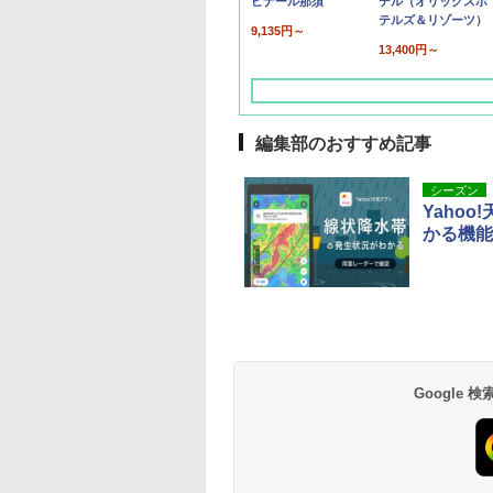
ピナール那須
テル（オリックスホ
テルズ＆リゾーツ）
9,135円～
13,400円～
編集部のおすすめ記事
シーズン
Yaho
かる機能
草津温泉 ホテル櫻
品川プリンスホテル
グランドニッコー東
海のサウナ＆スパ
東京ドームホテル
シェラトン・グラン
井
京ベイ 舞浜
オールインクルーシ
デ・トーキョーベ
7,037円～
7,980円～
ブ 島原温泉ホテル
イ・ホテル
14,300円～
6,800円～
南風楼
10,450円～
7,950円～
Google