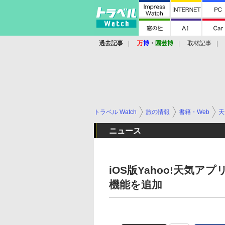
過去記事
万
博
・
園芸博
取材記事
トラベル Watch
旅の情報
書籍・Web
天
ニュース
iOS版Yahoo!天気
機能を追加