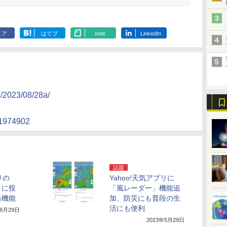
ェア
はてブ
note
LinkedIn
e/2023/08/28a/
21974902
話題
リの
Yahoo!天気アプリに
」に投
「風レーダー」機能追
示機能
加、防災にも普段の生
活にも便利
年8月29日
2023年5月29日