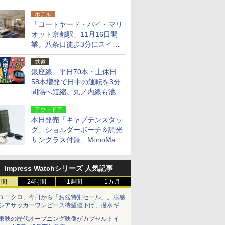
14日・15日
ホテル
「コートヤード・バイ・マリ
オット京都駅」11月16日開
業。八条口徒歩3分にスイー
ト含む全270室、ダイニング
鉄道
も併設
銀座線、平日70本・土休日
58本増発で日中の運転を3分
間隔へ短縮。丸ノ内線も池袋
～中野坂上を4分間隔に
アウトドア
本日発売「キャプテンスタッ
グ」ショルダーポーチ＆調光
サングラス付録、MonoMax
9月号増刊
Impress Watchシリーズ 人気記事
時間
24時間
1週間
1カ月
ユニクロ、今日から「お盆特別セール」。涼感
シアサッカーワンピース待望値下げ、撥水ギア
ショーツは1990円に
東映の歴代オープニング映像がカプセルトイ