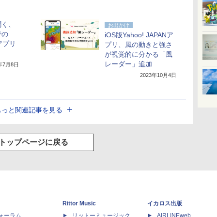
聞く、
お出かけ
での
iOS版Yahoo! JAPANア
」アプリ
プリ、風の動きと強さ
が視覚的に分かる「風
レーダー」追加
0年7月8日
2023年10月4日
もっと関連記事を見る
トップページに戻る
Rittor Music
イカロス出版
dフォーラム
リットーミュージック
AIRLINEweb