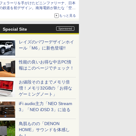
フェラーリを手がけたピニンファリーナ、日本
の鉄道を初デザイン。南海電鉄が新たな「空港
特急」をなにわ筋線へ導入
もっと見る
Special Site
レイズのパワーデザインホイ
ール「M6」に新色登場!!
性能の良いお得な中古PC情
報はこのページでチェック！
お値段そのままでメモリ倍
増！メモリ32GBの「お得な
ゲーミングノート」
iFi audio主力「NEO Stream
3」「NEO iDSD 3」に迫る
鳥肌ものの「DENON
HOME」サウンドを体感し
た！