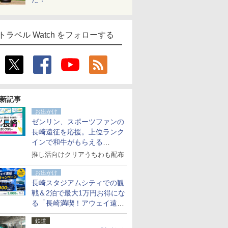
トラベル Watch をフォローする
新記事
お出かけ
ゼンリン、スポーツファンの
長崎遠征を応援。上位ランク
インで和牛がもらえる
「GO！GO！長崎スタンプラ
推し活向けクリアうちわも配布
リー」
お出かけ
長崎スタジアムシティでの観
戦＆2泊で最大1万円お得にな
る「長崎満喫！アウェイ遠征
応援キャンペーン」
鉄道