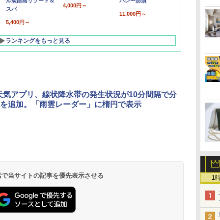
ル淡路島リゾート＆
バレー那須
4,000円～
スパ
11,000円～
5,400円～
ランキングをもっと見る
o!天気アプリ、線状降水帯の発生状況が10分間隔で分
を追加。「雨雲レーダー」に楕円で表示
北陸 福井 あわら
品川プリンスホテ
舞浜ビューホテル
箱根湯本温泉 ホテ
ホテルトラスティ東
オリエンタルホテル
下呂温泉 水明館
住友不動産ホテル ヴ
東京ベイ舞浜ホテル
温泉 清風荘（北陸
ル イーストタワー
ｂｙ ＨＵＬＩＣ
ル おかだ
京ベイサイド
東京ベイ
ィラフォンテーヌグラ
ファーストリゾート
8,250円～
最大級の庭園露天風
（旧：東京ベイ舞浜
ンド東京有明
9,958円～
11,200円～
5,450円～
5,200円～
4,290円～
呂の宿 清風荘）
ホテル）
19,541円～
5,758円～
6,070円～
 検索で当サイトの記事を優先表示させる
1