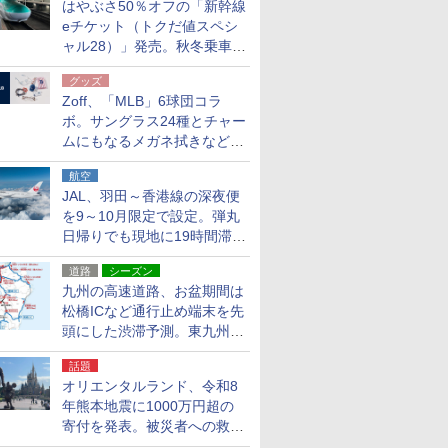
はやぶさ50％オフの「新幹線
eチケット（トクだ値スペシ
ャル28）」発売。秋冬乗車
分、えきねっと限定
グッズ
Zoff、「MLB」6球団コラ
ボ。サングラス24種とチャー
ムにもなるメガネ拭きなど雑
貨24種
航空
JAL、羽田～香港線の深夜便
を9～10月限定で設定。弾丸
日帰りでも現地に19時間滞在
できる
道路
シーズン
九州の高速道路、お盆期間は
松橋ICなど通行止め端末を先
頭にした渋滞予測。東九州道
への迂回は料金調整を実施
話題
オリエンタルランド、令和8
年熊本地震に1000万円超の
寄付を発表。被災者への救援
活動・復旧支援