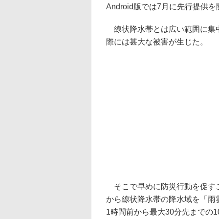
Android版では7月に先行提供
線状降水帯とは広い範囲に集中
際には甚大な被害が生じた。
そこで早めに防災行動を促すこ
から線状降水帯の降水域を「雨
1時間前から最大30分先までの