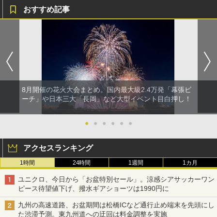
おすすめ記事
8月開催の花火大会まとめ。国内最大級2.4万発「幕張ビ
ーチ」や日本三大「長岡」など大型イベント目白押し！
●
●
●
●
●
●
アクセスランキング
1時間
24時間
1週間
1カ月
ユニクロ、今日から「お盆特別セール」。涼感シアサッカーワン
ピース待望値下げ、撥水ギアショーツは1990円に
九州の高速道路、お盆期間は松橋ICなど通行止め端末を先頭にし
た渋滞予測。東九州道への迂回は料金調整を実施