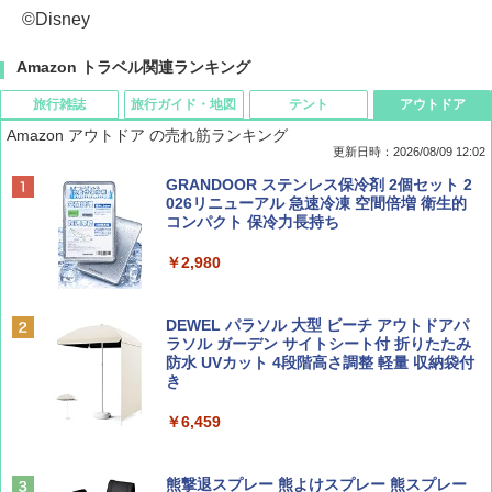
©Disney
Amazon トラベル関連ランキング
旅行雑誌
旅行ガイド・地図
テント
アウトドア
Amazon アウトドア の売れ筋ランキング
更新日時：2026/08/09 12:02
BE-PAL(ビ-パル) 2026年 9 月号【特別付録:
地球の歩き方 スター・ウォーズ
[キャンパーズコレクション 山善] ポップアッ
GRANDOOR ステンレス保冷剤 2個セット 2
SOTO ミニマル"旅"財布 ランダム2種】
プテント 傘みたいに広げて畳める パッとサ
026リニューアル 急速冷凍 空間倍増 衛生的
ッとサンシェード キューブ フルクローズ メ
コンパクト 保冷力長持ち
￥2,695
ッシュ 簡単設置 ワンタッチテント キャンプ
￥1,500
&ハイキング カーキ PATC-150(KH)
￥2,980
￥6,830
ディズニーファン ２０２６年 ９月号 [雑
D40 地球の歩き方 チェンマイ タイ北部の魅
DEWEL パラソル 大型 ビーチ アウトドアパ
誌] (ＤＩＳＮＥＹ ＦＡＮ)
力的な町 2026～2027 地球の歩き方D アジア
ラソル ガーデン サイトシート付 折りたたみ
PYKES PEAK (パイクスピーク) 着替えテン
防水 UVカット 4段階高さ調整 軽量 収納袋付
ト プライバシー テント 【中が透けない】 1
き
￥713
￥2,079
人用 折りたたみ 防災グッズ 災害用トイレ ビ
ーチ ピクニック ポップアップテント 携帯 簡
￥6,459
易 トイレテント (ブラック)
山と溪谷 2026年8月号「南アルプス大全」
A09 地球の歩き方 イタリア 2026～2027 地
￥4,980
球の歩き方A ヨーロッパ
熊撃退スプレー 熊よけスプレー 熊スプレー