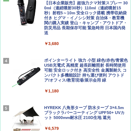
￥1,540
【日本企業販売】超強力クマ対策スプレー 30
￥2,479
0ml（連続噴射30秒）110ml（連続噴射15
ENDLESS BASE 《めざましテレビで紹介》
秒）射程5～10m 安全ロック搭載 携帯収納袋
テント ワンタッチ RENEW 幅200 2-3人用 43
付き ヒグマ・イノシシ対策 自治体・教育機
500002(89232)
関の購入実績 登山・キャンプ・アウトドア・
防災用品 長期保存可能 緊急時用 日本国内発
Coyote No.89 特集 星野道夫 夢見る旅
A26 地球の歩き方 チェコ ポーランド スロヴ
送
ァキア 2026～2027 地球の歩き方A ヨーロッ
￥5,999
パ
￥1,540
￥3,680
￥2,277
[キャンパーズコレクション 山善] 傘みたいに
広げるだけ パッとサッとテント ブラックコ
ーティング フルクローズ メッシュ 3-4人用
ポインターライト 強力 小型 緑色/赤色/青紫色
簡単設置 ポップアップテント エクルベージ
USB充電式 高精度 超長距離照射 長時間使用
AIRLINE（エアライン）2026年9月号【特
新しい日本地理 地図・統計・移動から読み
ュ(BC仕様) PATC-150B(EB)
可能 安全ロック付き 高安全性 金属製耐久 コ
集】ボーイング110周年を祝して！
解く (講談社現代新書)
ンパクト多機能設計 持ち運び便利 アウトド
ア/オフィス/教育現場/展示会用 緑
￥9,990
￥1,760
￥1,540
￥1,180
[キャンパーズコレクション 山善] 傘みたいに
広げるだけ パッとサッとテント キューブワ
イド ブラックコーティング フルクローズ メ
HYREKK 八角形タープ 防水タープ 3×4.5m
ッシュ 4人用 簡単設置 ポップアップテント P
ブラックラバーコーティング UPF50+ UVカ
ATCW-150B エクルベージュ
ット 5000mm耐水圧 210D生地 遮光
￥-
￥6,579