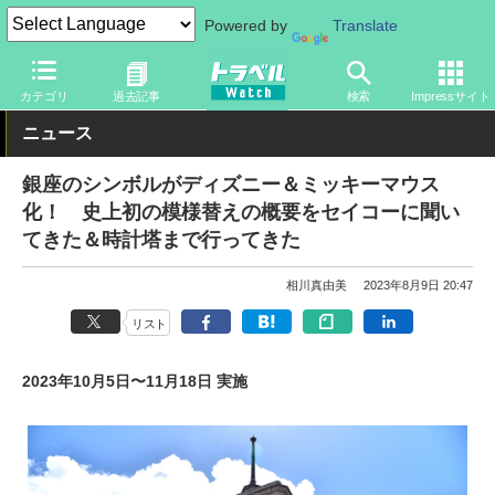
Powered by
Translate
トラベル Watch
旅の情報
観光地
ディズニーリゾート
カテゴリ
過去記事
検索
Impressサイト
ニュース
銀座のシンボルがディズニー＆ミッキーマウス
化！ 史上初の模様替えの概要をセイコーに聞い
てきた＆時計塔まで行ってきた
相川真由美
2023年8月9日 20:47
リスト
2023年10月5日〜11月18日 実施