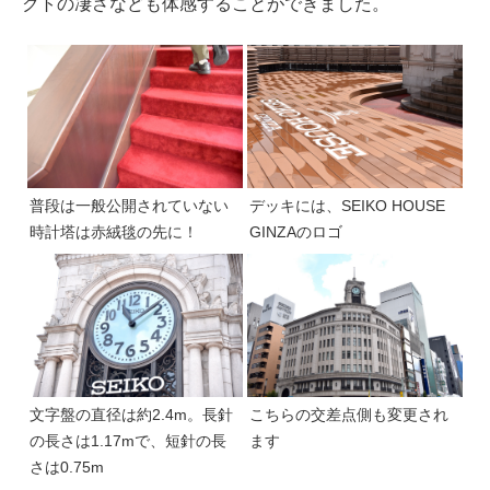
クトの凄さなども体感することができました。
普段は一般公開されていない
デッキには、SEIKO HOUSE
時計塔は赤絨毯の先に！
GINZAのロゴ
文字盤の直径は約2.4m。長針
こちらの交差点側も変更され
の長さは1.17mで、短針の長
ます
さは0.75m