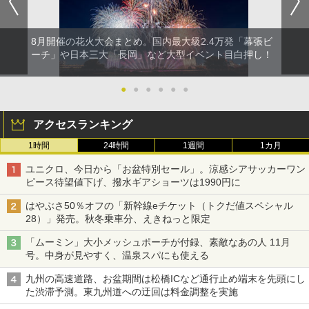
8月開催の花火大会まとめ。国内最大級2.4万発「幕張ビ
ーチ」や日本三大「長岡」など大型イベント目白押し！
●
●
●
●
●
●
アクセスランキング
1時間
24時間
1週間
1カ月
ユニクロ、今日から「お盆特別セール」。涼感シアサッカーワン
ピース待望値下げ、撥水ギアショーツは1990円に
はやぶさ50％オフの「新幹線eチケット（トクだ値スペシャル
28）」発売。秋冬乗車分、えきねっと限定
「ムーミン」大小メッシュポーチが付録、素敵なあの人 11月
号。中身が見やすく、温泉スパにも使える
九州の高速道路、お盆期間は松橋ICなど通行止め端末を先頭にし
た渋滞予測。東九州道への迂回は料金調整を実施