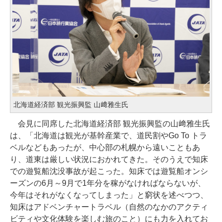
北海道経済部 観光振興監 山﨑雅生氏
会見に同席した北海道経済部 観光振興監の山﨑雅生氏
は、「北海道は観光が基幹産業で、道民割やGo To トラ
ベルなどもあったが、中心部の札幌から遠いこともあ
り、道東は厳しい状況におかれてきた。そのうえで知床
での遊覧船沈没事故が起こった。知床では遊覧船オンシ
ーズンの6月～9月で1年分を稼がなければならないが、
今年はそれがなくなってしまった」と窮状を述べつつ、
知床はアドベンチャートラベル（自然のなかのアクティ
ビティや文化体験を楽しむ旅のこと）にも力を入れてお