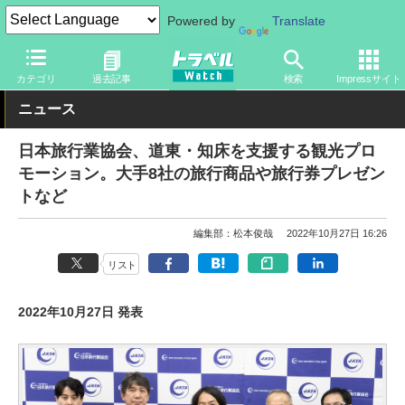
Powered by
Translate
トラベル Watch
地域
国内旅行
北海道
カテゴリ
過去記事
検索
Impressサイト
ニュース
日本旅行業協会、道東・知床を支援する観光プロ
モーション。大手8社の旅行商品や旅行券プレゼン
トなど
編集部：松本俊哉
2022年10月27日 16:26
リスト
2022年10月27日 発表