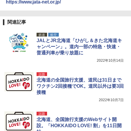
https://www.jata-net.or.jp/
￥2,980
ポインターライト 強力 小型 緑色/赤色/青紫色
関連記事
USB充電式 高精度 超長距離照射 長時間使用
可能 安全ロック付き 高安全性 金属製耐久 コ
鉄道
航空
ンパクト多機能設計 持ち運び便利 アウトド
JALとJR北海道「ひがし＆きた北海道キ
ア/オフィス/教育現場/展示会用 緑
ャンペーン」。道内一部の特急・快速・
￥1,180
普通列車が乗り放題に
2022年10月14日
電動エアーポンプ SUP用 20PSI 電動ポンプ
ゴムボート 空気入れ 空気抜き 自動停止 過熱
話題
保護 日光可読lcd 7種類ノズル付き
北海道の全国旅行支援、道民は31日まで
ワクチン2回接種でOK。道民以外は要3回
￥7,884
接種
2022年10月7日
話題
北海道、全国旅行支援のWebサイト開
設。「HOKKAIDO LOVE! 割」を11日開