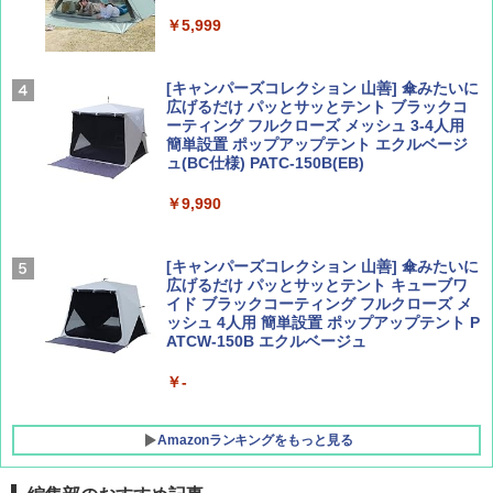
Coyote No.89 特集 星野道夫 夢見る旅
A26 地球の歩き方 チェコ ポーランド スロヴ
ァキア 2026～2027 地球の歩き方A ヨーロッ
￥5,999
パ
￥1,540
￥2,277
[キャンパーズコレクション 山善] 傘みたいに
広げるだけ パッとサッとテント ブラックコ
ーティング フルクローズ メッシュ 3-4人用
簡単設置 ポップアップテント エクルベージ
AIRLINE（エアライン）2026年9月号【特
新しい日本地理 地図・統計・移動から読み
ュ(BC仕様) PATC-150B(EB)
集】ボーイング110周年を祝して！
解く (講談社現代新書)
￥9,990
￥1,760
￥1,540
[キャンパーズコレクション 山善] 傘みたいに
広げるだけ パッとサッとテント キューブワ
イド ブラックコーティング フルクローズ メ
ッシュ 4人用 簡単設置 ポップアップテント P
ATCW-150B エクルベージュ
￥-
Amazonランキングをもっと見る