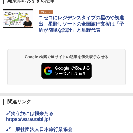
編集部のおすすめ記事
DEWEL パラソル 大型 ビーチ アウトドアパ
ホテル
ラソル ガーデン サイトシート付 折りたたみ
ニセコにレジデンスタイプの星のや初進
防水 UVカット 4段階高さ調整 軽量 収納袋付
出。星野リゾートの全国旅行支援は「予
き
約が簡単な設計」と星野代表
￥6,459
熊撃退スプレー 熊よけスプレー 熊スプレー
Google 検索で当サイトの記事を優先表示させる
【日本企業販売】超強力クマ対策スプレー 30
0ml（連続噴射30秒）110ml（連続噴射15
秒）射程5～10m 安全ロック搭載 携帯収納袋
付き ヒグマ・イノシシ対策 自治体・教育機
関の購入実績 登山・キャンプ・アウトドア・
防災用品 長期保存可能 緊急時用 日本国内発
送
￥3,680
関連リンク
🔗笑う旅には福来たる
GRANDOOR ステンレス保冷剤 2個セット 2
https://warautabi.jp/
026リニューアル 急速冷凍 空間倍増 衛生的
コンパクト 保冷力長持ち
🔗一般社団法人日本旅行業協会