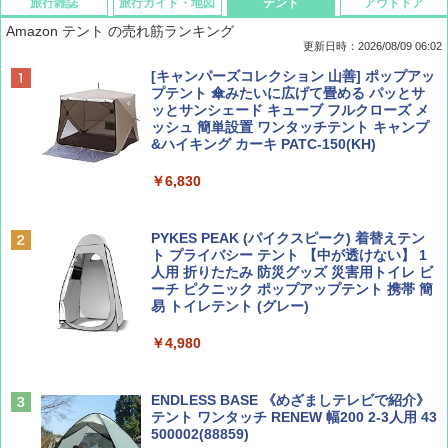
旅行雑誌
旅行ガイド・地図
テント
アウトドア
Amazon テント の売れ筋ランキング
更新日時：2026/08/09 06:02
BE-PAL(ビ-パル) 2026年 9 月号【特別付録:
地球の歩き方 スター・ウォーズ
[キャンパーズコレクション 山善] ポップアッ
SOTO ミニマル"旅"財布 ランダム2種】
プテント 傘みたいに広げて畳める パッとサ
ッとサンシェード キューブ フルクローズ メ
￥2,695
ッシュ 簡単設置 ワンタッチテント キャンプ
￥1,500
&ハイキング カーキ PATC-150(KH)
￥6,830
ディズニーファン ２０２６年 ９月号 [雑
A09 地球の歩き方 イタリア 2026～2027 地
誌] (ＤＩＳＮＥＹ ＦＡＮ)
球の歩き方A ヨーロッパ
PYKES PEAK (パイクスピーク) 着替えテン
ト プライバシー テント 【中が透けない】 1
￥713
￥2,479
人用 折りたたみ 防災グッズ 災害用トイレ ビ
ーチ ピクニック ポップアップテント 携帯 簡
易 トイレテント (グレー)
山と溪谷 2026年8月号「南アルプス大全」
D40 地球の歩き方 チェンマイ タイ北部の魅
￥4,980
力的な町 2026～2027 地球の歩き方D アジア
￥1,540
￥2,079
ENDLESS BASE 《めざましテレビで紹介》
テント ワンタッチ RENEW 幅200 2-3人用 43
500002(88859)