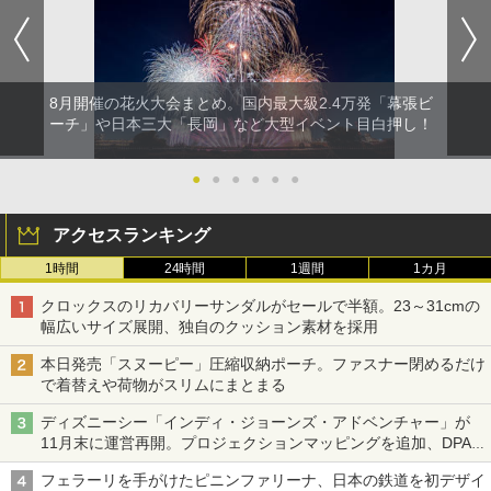
8月開催の花火大会まとめ。国内最大級2.4万発「幕張ビ
ーチ」や日本三大「長岡」など大型イベント目白押し！
●
●
●
●
●
●
アクセスランキング
1時間
24時間
1週間
1カ月
クロックスのリカバリーサンダルがセールで半額。23～31cmの
幅広いサイズ展開、独自のクッション素材を採用
本日発売「スヌーピー」圧縮収納ポーチ。ファスナー閉めるだけ
で着替えや荷物がスリムにまとまる
ディズニーシー「インディ・ジョーンズ・アドベンチャー」が
11月末に運営再開。プロジェクションマッピングを追加、DPA
は1500円
フェラーリを手がけたピニンファリーナ、日本の鉄道を初デザイ