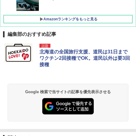
Amazonランキングをもっと見る
編集部のおすすめ記事
D40 地球の歩き方 チェンマイ タイ北部の魅
[キャンパーズコレクション 山善] ポップアッ
BUNDOK(バンドック)ソロ ドーム 1 EX BDK
話題
力的な町 2026～2027 地球の歩き方D アジア
プテント 傘みたいに広げて畳める パッとサ
-08EX カーキ ソロキャンプ ポリエステル フ
北海道の全国旅行支援、道民は31日まで
ッとサンシェード キューブ フルクローズ メ
レーム テント
ワクチン2回接種でOK。道民以外は要3回
ッシュ 簡単設置 ワンタッチテント キャンプ
￥2,079
接種
&ハイキング カーキ PATC-150(KH)
￥14,800
￥6,831
A09 地球の歩き方 イタリア 2026～2027 地
GRANDOOR ステンレス保冷剤 2個セット 2
球の歩き方A ヨーロッパ
026リニューアル 急速冷凍 空間倍増 衛生的
Google 検索で当サイトの記事を優先表示させる
PYKES PEAK (パイクスピーク) 着替えテン
コンパクト 保冷力長持ち
ト プライバシー テント 【中が透けない】 1
￥2,479
人用 折りたたみ 防災グッズ 災害用トイレ ビ
￥2,980
ーチ ピクニック ポップアップテント 携帯 簡
易 トイレテント (ブラック)
地球の歩き方 スター・ウォーズ
DEWEL パラソル 大型 ビーチ アウトドアパ
￥4,980
ラソル ガーデン サイトシート付 折りたたみ
￥2,695
防水 UVカット 4段階高さ調整 軽量 収納袋付