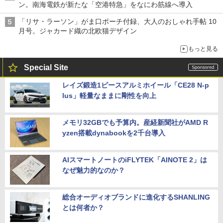
ン。南海電鉄が新たな「空港特急」をなにわ筋線へ導入
「リサ・ラーソン」がま口ポーチ付録、大人のおしゃれ手帖 10
月号。ジャカード織の北欧猫デザイン
もっと見る
Special Site
レイズ鍛造1ピースアルミホイール「CE28 N-p
lus」軽量なままに剛性を向上
メモリ32GBでも予算内。産経新聞社がAMD R
yzen搭載dynabookを2千台導入
AIスマートノートのiFLYTEK「AINOTE 2」は
なぜ魅力的なのか？
総合オーディオブランドに進化するSHANLING
とは何者か？