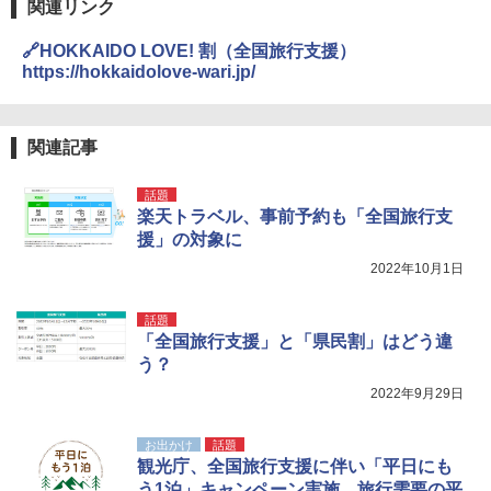
き
関連リンク
ENDLESS BASE 《めざましテレビで紹介》
テント ワンタッチ RENEW 幅200 2-3人用 43
￥6,999
🔗HOKKAIDO LOVE! 割（全国旅行支援）
500002(88859)
https://hokkaidolove-wari.jp/
A26 地球の歩き方 チェコ ポーランド スロヴ
ァキア 2026～2027 地球の歩き方A ヨーロッ
￥5,999
熊撃退スプレー 熊よけスプレー 熊スプレー
パ
【日本企業販売】超強力クマ対策スプレー 30
0ml（連続噴射30秒）110ml（連続噴射15
関連記事
￥2,277
[キャンパーズコレクション 山善] 傘みたいに
秒）射程5～10m 安全ロック搭載 携帯収納袋
広げるだけ パッとサッとテント ブラックコ
付き ヒグマ・イノシシ対策 自治体・教育機
話題
ーティング フルクローズ メッシュ 3-4人用
関の購入実績 登山・キャンプ・アウトドア・
楽天トラベル、事前予約も「全国旅行支
簡単設置 ポップアップテント エクルベージ
防災用品 長期保存可能 緊急時用 日本国内発
新しい日本地理 地図・統計・移動から読み
ュ(BC仕様) PATC-150B(EB)
送
援」の対象に
解く (講談社現代新書)
2022年10月1日
￥9,990
￥3,680
￥1,540
話題
「全国旅行支援」と「県民割」はどう違
[キャンパーズコレクション 山善] 傘みたいに
着替えテント トイレテント 透けない【換気
広げるだけ パッとサッとテント キューブワ
通気窓付き】収納袋付き UVカット 防水 防災
う？
イドプラス ブラックコーティング フルクロ
コンパクト iimono117 (ブルー)
2022年9月29日
ーズ メッシュ 5人用 簡単設置 ポップアップ
テント PATCW-200B エクルベージュ
￥3,080
お出かけ
話題
￥15,990
観光庁、全国旅行支援に伴い「平日にも
う1泊」キャンペーン実施。旅行需要の平