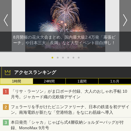
8月開催の花火大会まとめ。国内最大級2.4万発「幕張ビ
ーチ」や日本三大「長岡」など大型イベント目白押し！
●
●
●
●
●
●
アクセスランキング
1時間
24時間
1週間
1カ月
「リサ・ラーソン」がま口ポーチ付録、大人のおしゃれ手帖 10
月号。ジャカード織の北欧猫デザイン
フェラーリを手がけたピニンファリーナ、日本の鉄道を初デザイ
ン。南海電鉄が新たな「空港特急」をなにわ筋線へ導入
本日発売「シャカ」じゃばら式4層収納ショルダーバッグが付
録、MonoMax 9月号