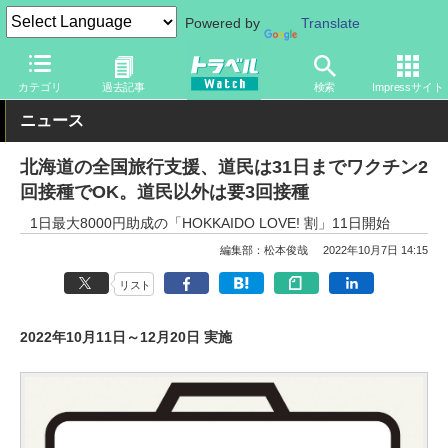
Powered by
Translate
トラベル Watch
地域
国内旅行
北海道
カテゴリ
過去記事
検索
Impressサイト
ニュース
北海道の全国旅行支援、道民は31日までワクチン2
回接種でOK。道民以外は要3回接種
1日最大8000円助成の「HOKKAIDO LOVE! 割」11日開始
編集部：松本俊哉
2022年10月7日 14:15
リスト
2022年10月11日～12月20日 実施