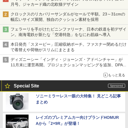
月号。ジャカード織の北欧猫デザイン
クロックスのリカバリーサンダルがセールで半額。23～31cmの
幅広いサイズ展開、独自のクッション素材を採用
フェラーリを手がけたピニンファリーナ、日本の鉄道を初デザイ
ン。南海電鉄が新たな「空港特急」をなにわ筋線へ導入
本日発売「スヌーピー」圧縮収納ポーチ。ファスナー閉めるだけ
で着替えや荷物がスリムにまとまる
ディズニーシー「インディ・ジョーンズ・アドベンチャー」が
11月末に運営再開。プロジェクションマッピングを追加、DPA
は1500円
もっと見る
Special Site
ソニーミラーレス一眼の大特集！ 見どころ記事
まとめ
レイズのプレミアムカー向けブランドHOMUR
Aから「2×9R」が登場！