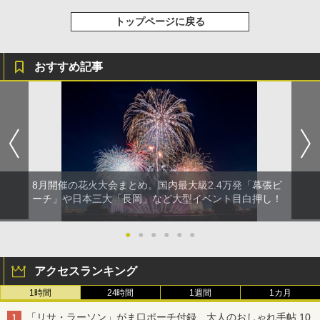
トップページに戻る
おすすめ記事
8月開催の花火大会まとめ。国内最大級2.4万発「幕張ビ
ーチ」や日本三大「長岡」など大型イベント目白押し！
●
●
●
●
●
●
アクセスランキング
1時間
24時間
1週間
1カ月
「リサ・ラーソン」がま口ポーチ付録、大人のおしゃれ手帖 10