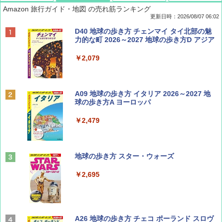
Amazon 旅行ガイド・地図 の売れ筋ランキング
更新日時：2026/08/07 06:02
ディズニーファン ２０２６年 ９月号 [雑
D40 地球の歩き方 チェンマイ タイ北部の魅
誌] (ＤＩＳＮＥＹ ＦＡＮ)
力的な町 2026～2027 地球の歩き方D アジア
￥713
￥2,079
BE-PAL(ビ-パル) 2026年 9 月号【特別付録:
A09 地球の歩き方 イタリア 2026～2027 地
SOTO ミニマル"旅"財布 ランダム2種】
球の歩き方A ヨーロッパ
￥1,500
￥2,479
山と溪谷 2026年8月号「南アルプス大全」
地球の歩き方 スター・ウォーズ
￥1,540
￥2,695
Coyote No.89 特集 星野道夫 夢見る旅
A26 地球の歩き方 チェコ ポーランド スロヴ