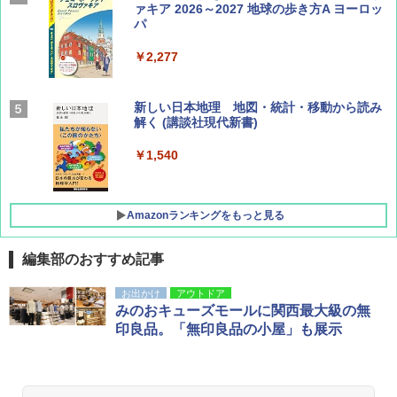
ァキア 2026～2027 地球の歩き方A ヨーロッ
パ
￥1,540
￥2,277
AIRLINE（エアライン）2026年9月号【特
新しい日本地理 地図・統計・移動から読み
集】ボーイング110周年を祝して！
解く (講談社現代新書)
￥1,760
￥1,540
Amazonランキングをもっと見る
編集部のおすすめ記事
[キャンパーズコレクション 山善] ポップアッ
BUNDOK(バンドック)ソロ ドーム 1 EX BDK
お出かけ
アウトドア
プテント 傘みたいに広げて畳める パッとサ
-08EX カーキ ソロキャンプ ポリエステル フ
みのおキューズモールに関西最大級の無
ッとサンシェード キューブ フルクローズ メ
レーム テント
印良品。「無印良品の小屋」も展示
ッシュ 簡単設置 ワンタッチテント キャンプ
&ハイキング カーキ PATC-150(KH)
￥14,800
￥6,831