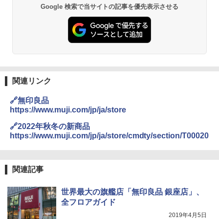
GRANDOOR ステンレス保冷剤 2個セット 2
Google 検索で当サイトの記事を優先表示させる
026リニューアル 急速冷凍 空間倍増 衛生的
PYKES PEAK (パイクスピーク) 着替えテン
コンパクト 保冷力長持ち
ト プライバシー テント 【中が透けない】 1
人用 折りたたみ 防災グッズ 災害用トイレ ビ
￥2,980
ーチ ピクニック ポップアップテント 携帯 簡
易 トイレテント (ブラック)
DEWEL パラソル 大型 ビーチ アウトドアパ
￥4,980
ラソル ガーデン サイトシート付 折りたたみ
関連リンク
防水 UVカット 4段階高さ調整 軽量 収納袋付
き
ENDLESS BASE 《めざましテレビで紹介》
🔗無印良品
テント ワンタッチ RENEW 幅200 2-3人用 43
￥6,459
https://www.muji.com/jp/ja/store
500002(88859)
🔗2022年秋冬の新商品
￥5,999
https://www.muji.com/jp/ja/store/cmdty/section/T00020
熊撃退スプレー 熊よけスプレー 熊スプレー
【日本企業販売】超強力クマ対策スプレー 30
0ml（連続噴射30秒）110ml（連続噴射15
[キャンパーズコレクション 山善] 傘みたいに
秒）射程5～10m 安全ロック搭載 携帯収納袋
関連記事
広げるだけ パッとサッとテント ブラックコ
付き ヒグマ・イノシシ対策 自治体・教育機
ーティング フルクローズ メッシュ 3-4人用
関の購入実績 登山・キャンプ・アウトドア・
簡単設置 ポップアップテント エクルベージ
防災用品 長期保存可能 緊急時用 日本国内発
世界最大の旗艦店「無印良品 銀座店」、
ュ(BC仕様) PATC-150B(EB)
送
全フロアガイド
￥9,990
￥3,680
2019年4月5日