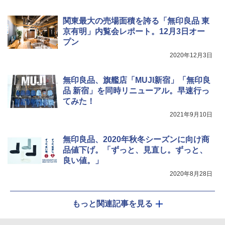
関東最大の売場面積を誇る「無印良品 東
[キャンパーズコレクション 山善] 傘みたいに
ポインターライト 強力 小型 緑色/赤色/青紫色
広げるだけ パッとサッとテント キューブ ブ
USB充電式 高精度 超長距離照射 長時間使用
京有明」内覧会レポート。12月3日オー
ラックコーティング フルクローズ メッシュ 3
可能 安全ロック付き 高安全性 金属製耐久 コ
プン
人用 簡単設置 ポップアップテント PATC-15
ンパクト多機能設計 持ち運び便利 アウトド
2020年12月3日
0B エクルベージュ
ア/オフィス/教育現場/展示会用 緑
￥10,990
￥1,180
無印良品、旗艦店「MUJI新宿」「無印良
品 新宿」を同時リニューアル。早速行っ
てみた！
2021年9月10日
無印良品、2020年秋冬シーズンに向け商
品値下げ。「ずっと、見直し。ずっと、
良い値。」
2020年8月28日
もっと関連記事を見る