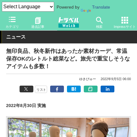
Powered by
Translate
トラベル Watch
旅のアイテム
旅行グッズ
カテゴリ
過去記事
検索
Impressサイト
ニュース
無印良品、秋冬新作はあったか素材カーデ、常温
保存OKのレトルト総菜など。旅先で重宝しそうな
アイテムも多数！
ゆきぴゅー
2022年9月5日 06:00
リスト
2022年8月30日 実施