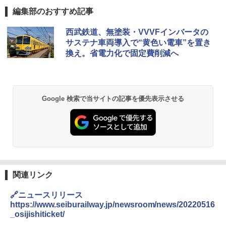
編集部のおすすめ記事
地球の歩き方 スター・ウォーズ
[キャンパーズコレクション 山善] ポップアッ
DEWEL パラソル 大型 ビーチ アウトドアパ
西武鉄道、無塗装・VVVFインバータの
プテント 傘みたいに広げて畳める パッとサ
ラソル ガーデン サイトシート付 折りたたみ
サステナ車両導入で“黄色い電車”を置き
ッとサンシェード キューブ フルクローズ メ
防水 UVカット 4段階高さ調整 軽量 収納袋付
￥2,695
換え。省電力化で固定費削減へ
ッシュ 簡単設置 ワンタッチテント キャンプ
き
&ハイキング カーキ PATC-150(KH)
￥6,459
￥6,841
D40 地球の歩き方 チェンマイ タイ北部の魅
Google 検索で当サイトの記事を優先表示させる
力的な町 2026～2027 地球の歩き方D アジア
GRANDOOR ステンレス保冷剤 2個セット 2
ENDLESS BASE 《めざましテレビで紹介》
026リニューアル 急速冷凍 空間倍増 衛生的
テント ワンタッチ RENEW 幅200 2-3人用 43
コンパクト 保冷力長持ち
￥2,079
500002(88859)
￥2,980
￥5,999
A09 地球の歩き方 イタリア 2026～2027 地
球の歩き方A ヨーロッパ
熊撃退スプレー 熊よけスプレー 熊スプレー
PYKES PEAK (パイクスピーク) 着替えテン
【日本企業販売】超強力クマ対策スプレー 30
関連リンク
￥2,479
ト プライバシー テント 【中が透けない】 1
0ml（連続噴射30秒）110ml（連続噴射15
人用 折りたたみ 防災グッズ 災害用トイレ ビ
秒）射程5～10m 安全ロック搭載 携帯収納袋
🔗ニュースリリース
ーチ ピクニック ポップアップテント 携帯 簡
付き ヒグマ・イノシシ対策 自治体・教育機
https://www.seiburailway.jp/newsroom/news/20220516
易 トイレテント (オリーブ)
関の購入実績 登山・キャンプ・アウトドア・
_osijishiticket/
防災用品 長期保存可能 緊急時用 日本国内発
A26 地球の歩き方 チェコ ポーランド スロヴ
送