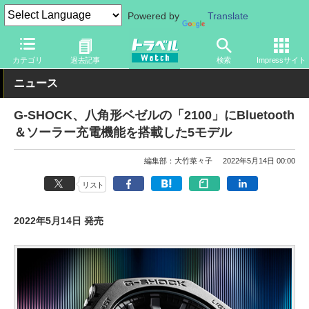
Powered by
Translate
トラベル Watch
旅のアイテム
ガジェット
その他
カテゴリ
過去記事
検索
Impressサイト
ニュース
G-SHOCK、八角形ベゼルの「2100」にBluetooth
＆ソーラー充電機能を搭載した5モデル
編集部：大竹菜々子
2022年5月14日 00:00
リスト
2022年5月14日 発売