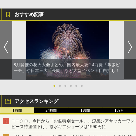
おすすめ記事
8月開催の花火大会まとめ。国内最大級2.4万発「幕張ビ
ーチ」や日本三大「長岡」など大型イベント目白押し！
●
●
●
●
●
●
アクセスランキング
1時間
24時間
1週間
1カ月
ユニクロ、今日から「お盆特別セール」。涼感シアサッカーワン
ピース待望値下げ、撥水ギアショーツは1990円に