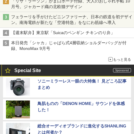
「リサ・ラーソン」がま口ポーチ付録、大人のおしゃれ手帖 10
月号。ジャカード織の北欧猫デザイン
フェラーリを手がけたピニンファリーナ、日本の鉄道を初デザイ
ン。南海電鉄が新たな「空港特急」をなにわ筋線へ導入
【週末駅弁】東京駅「Suicaのペンギン チキンのり弁」
本日発売「シャカ」じゃばら式4層収納ショルダーバッグが付
録、MonoMax 9月号
もっと見る
Special Site
ソニーミラーレス一眼の大特集！ 見どころ記事
まとめ
鳥肌ものの「DENON HOME」サウンドを体感
した！
総合オーディオブランドに進化するSHANLING
とは何者か？