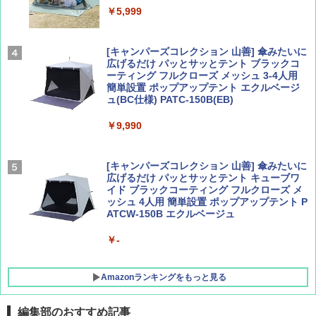
ァキア 2026～2027 地球の歩き方A ヨーロッ
￥5,999
パ
￥1,540
￥2,277
[キャンパーズコレクション 山善] 傘みたいに
広げるだけ パッとサッとテント ブラックコ
ーティング フルクローズ メッシュ 3-4人用
簡単設置 ポップアップテント エクルベージ
AIRLINE（エアライン）2026年9月号【特
新しい日本地理 地図・統計・移動から読み
ュ(BC仕様) PATC-150B(EB)
集】ボーイング110周年を祝して！
解く (講談社現代新書)
￥9,990
￥1,760
￥1,540
[キャンパーズコレクション 山善] 傘みたいに
広げるだけ パッとサッとテント キューブワ
イド ブラックコーティング フルクローズ メ
ッシュ 4人用 簡単設置 ポップアップテント P
ATCW-150B エクルベージュ
￥-
Amazonランキングをもっと見る
編集部のおすすめ記事