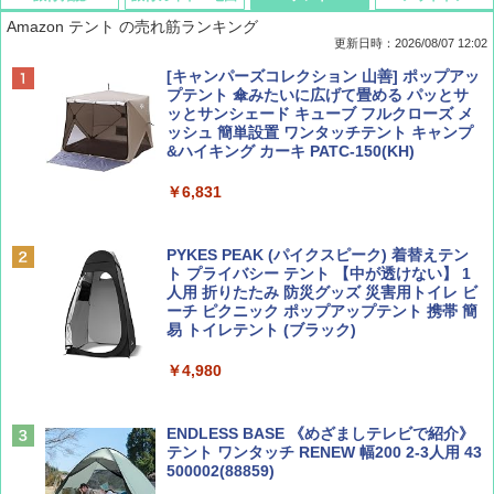
Amazon テント の売れ筋ランキング
更新日時：2026/08/07 12:02
ディズニーファン ２０２６年 ９月号 [雑
D40 地球の歩き方 チェンマイ タイ北部の魅
[キャンパーズコレクション 山善] ポップアッ
誌] (ＤＩＳＮＥＹ ＦＡＮ)
力的な町 2026～2027 地球の歩き方D アジア
プテント 傘みたいに広げて畳める パッとサ
ッとサンシェード キューブ フルクローズ メ
ッシュ 簡単設置 ワンタッチテント キャンプ
￥713
￥2,079
&ハイキング カーキ PATC-150(KH)
￥6,831
BE-PAL(ビ-パル) 2026年 9 月号【特別付録:
A09 地球の歩き方 イタリア 2026～2027 地
SOTO ミニマル"旅"財布 ランダム2種】
球の歩き方A ヨーロッパ
PYKES PEAK (パイクスピーク) 着替えテン
ト プライバシー テント 【中が透けない】 1
￥1,500
￥2,479
人用 折りたたみ 防災グッズ 災害用トイレ ビ
ーチ ピクニック ポップアップテント 携帯 簡
易 トイレテント (ブラック)
山と溪谷 2026年8月号「南アルプス大全」
地球の歩き方 スター・ウォーズ
￥4,980
￥1,540
￥2,695
ENDLESS BASE 《めざましテレビで紹介》
テント ワンタッチ RENEW 幅200 2-3人用 43
500002(88859)
Coyote No.89 特集 星野道夫 夢見る旅
A26 地球の歩き方 チェコ ポーランド スロヴ