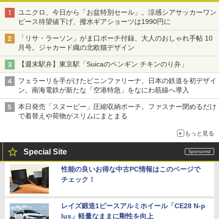
ユニクロ、今日から「お盆特別セール」。涼感シアサッカーワン
ピース待望値下げ、撥水ギアショーツは1990円に
「リサ・ラーソン」がま口ポーチ付録、大人のおしゃれ手帖 10
月号。ジャカード織の北欧猫デザイン
【週末駅弁】東京駅「Suicaのペンギン チキンのり弁」
フェラーリを手がけたピニンファリーナ、日本の鉄道を初デザイ
ン。南海電鉄が新たな「空港特急」をなにわ筋線へ導入
本日発売「スヌーピー」圧縮収納ポーチ。ファスナー閉めるだけ
で着替えや荷物がスリムにまとまる
もっと見る
Special Site
性能の良いお得な中古PC情報はこのページで
チェック！
レイズ鍛造1ピースアルミホイール「CE28 N-p
lus」軽量なままに剛性を向上