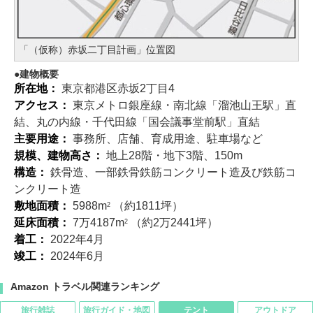
「（仮称）赤坂二丁目計画」位置図
建物概要
所在地：
東京都港区赤坂2丁目4
アクセス：
東京メトロ銀座線・南北線「溜池山王駅」直
結、丸の内線・千代田線「国会議事堂前駅」直結
主要用途：
事務所、店舗、育成用途、駐車場など
規模、建物高さ：
地上28階・地下3階、150m
構造：
鉄骨造、一部鉄骨鉄筋コンクリート造及び鉄筋コ
ンクリート造
敷地面積：
5988m
（約1811坪）
2
延床面積：
7万4187m
（約2万2441坪）
2
着工：
2022年4月
竣工：
2024年6月
Amazon トラベル関連ランキング
旅行雑誌
旅行ガイド・地図
テント
アウトドア