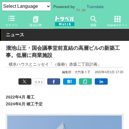
Powered by
Translate
トラベル Watch
地域
国内旅行
東京
カテゴリ
過去記事
検索
Impressサイト
ニュース
溜池山王・国会議事堂前直結の高層ビルの新築工
事。低層に商業施設
積水ハウスとニッセイ「（仮称）赤坂二丁目計画」
編集部：大竹菜々子
2022年4月1日 17:20
リスト
2022年4月 着工
2024年6月 竣工予定