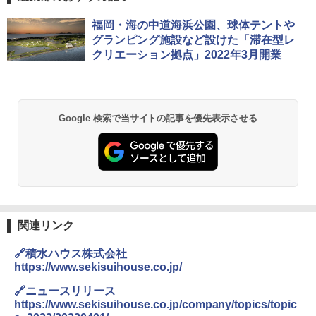
DEWEL パラソル 大型 ビーチ アウトドアパ
福岡・海の中道海浜公園、球体テントや
ラソル ガーデン サイトシート付 折りたたみ
グランピング施設など設けた「滞在型レ
防水 UVカット 4段階高さ調整 軽量 収納袋付
クリエーション拠点」2022年3月開業
き
￥6,459
Google 検索で当サイトの記事を優先表示させる
BUNDOK(バンドック)ソロ ドーム 1 EX BDK
-08EX カーキ ソロキャンプ ポリエステル フ
レーム テント
￥14,800
GRANDOOR ステンレス保冷剤 2個セット 2
026リニューアル 急速冷凍 空間倍増 衛生的
関連リンク
コンパクト 保冷力長持ち
🔗積水ハウス株式会社
￥2,980
https://www.sekisuihouse.co.jp/
🔗ニュースリリース
ニューエラ New Era キャップ メッシュキャ
https://www.sekisuihouse.co.jp/company/topics/topic
ップ 9FORTY AFrame 15226380 NER37C00