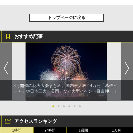
トップページに戻る
おすすめ記事
8月開催の花火大会まとめ。国内最大級2.4万発「幕張ビ
ーチ」や日本三大「長岡」など大型イベント目白押し！
●
●
●
●
●
●
アクセスランキング
1時間
24時間
1週間
1カ月