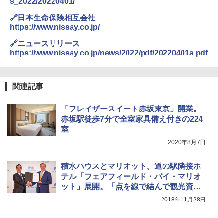
s_2022/20220401/
94 ストーン ニューエラキャップ 9FORTYA
サーフライダーファウンデーション Surfride
🔗日本生命保険相互会社
r Foundation コラボ Aフレーム メンズ レデ
https://www.nissay.co.jp/
ィース 帽子 スナップバック a-frame 9フォー
ティー男女兼用ユニセックス 夏用 日除けUV
🔗ニュースリリース
ケア FREE
https://www.nissay.co.jp/news/2022/pdf/20220401a.pdf
￥4,400
関連記事
熊撃退スプレー 熊よけスプレー 熊スプレー
【日本企業販売】超強力クマ対策スプレー 30
「フレイザースイート赤坂東京」開業。
0ml（連続噴射30秒）110ml（連続噴射15
赤坂駅徒歩7分で全室家具備え付きの224
秒）射程5～10m 安全ロック搭載 携帯収納袋
付き ヒグマ・イノシシ対策 自治体・教育機
室
関の購入実績 登山・キャンプ・アウトドア・
2020年8月7日
防災用品 長期保存可能 緊急時用 日本国内発
送
積水ハウスとマリオット、道の駅隣接ホ
￥3,680
テル「フェアフィールド・バイ・マリオ
ット」展開。「点を線で結んで観光資源
をネットワーク化」と仲井社長
2018年11月28日