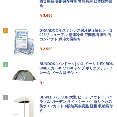
防災用品 長期保存可能 緊急時用 日本国内発
￥6,830
送
ディズニーファン ２０２６年 ９月号 [雑
地球の歩き方 スター・ウォーズ
誌] (ＤＩＳＮＥＹ ＦＡＮ)
￥3,680
PYKES PEAK (パイクスピーク) 着替えテン
￥2,695
ト プライバシー テント 【中が透けない】 1
￥713
人用 折りたたみ 防災グッズ 災害用トイレ ビ
ーチ ピクニック ポップアップテント 携帯 簡
GRANDOOR ステンレス保冷剤 2個セット 2
易 トイレテント (グレー)
026リニューアル 急速冷凍 空間倍増 衛生的
コンパクト 保冷力長持ち
山と溪谷 2026年8月号「南アルプス大全」
A09 地球の歩き方 イタリア 2026～2027 地
￥4,980
球の歩き方A ヨーロッパ
￥2,980
￥1,540
￥2,479
ENDLESS BASE 《めざましテレビで紹介》
テント ワンタッチ RENEW 幅200 2-3人用 43
BUNDOK(バンドック)ソロ ドーム 1 EX BDK
500002(88859)
-08EX カーキ ソロキャンプ ポリエステル フ
レーム ドーム型 テント
Coyote No.89 特集 星野道夫 夢見る旅
A26 地球の歩き方 チェコ ポーランド スロヴ
ァキア 2026～2027 地球の歩き方A ヨーロッ
￥5,999
パ
￥-
￥1,540
￥2,277
[キャンパーズコレクション 山善] 傘みたいに
広げるだけ パッとサッとテント ブラックコ
DEWEL パラソル 大型 ビーチ アウトドアパ
ーティング フルクローズ メッシュ 3-4人用
ラソル ガーデン サイトシート付 折りたたみ
簡単設置 ポップアップテント エクルベージ
防水 UVカット 4段階高さ調整 軽量 収納袋付
AIRLINE（エアライン）2026年9月号【特
新しい日本地理 地図・統計・移動から読み
ュ(BC仕様) PATC-150B(EB)
き
集】ボーイング110周年を祝して！
解く (講談社現代新書)