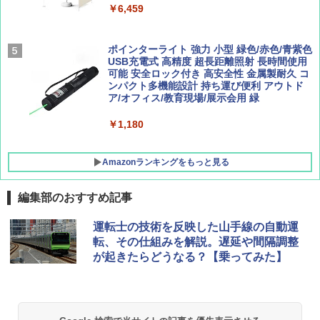
￥9,990
￥6,459
￥1,760
￥1,540
[キャンパーズコレクション 山善] 傘みたいに
ポインターライト 強力 小型 緑色/赤色/青紫色
広げるだけ パッとサッとテント キューブワ
USB充電式 高精度 超長距離照射 長時間使用
イド ブラックコーティング フルクローズ メ
可能 安全ロック付き 高安全性 金属製耐久 コ
ッシュ 4人用 簡単設置 ポップアップテント P
ンパクト多機能設計 持ち運び便利 アウトド
ATCW-150B エクルベージュ
ア/オフィス/教育現場/展示会用 緑
￥-
￥1,180
Amazonランキングをもっと見る
編集部のおすすめ記事
運転士の技術を反映した山手線の自動運
転、その仕組みを解説。遅延や間隔調整
が起きたらどうなる？【乗ってみた】