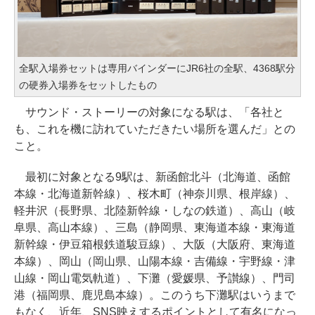
全駅入場券セットは専用バインダーにJR6社の全駅、4368駅分
の硬券入場券をセットしたもの
サウンド・ストーリーの対象になる駅は、「各社と
も、これを機に訪れていただきたい場所を選んだ」との
こと。
最初に対象となる9駅は、新函館北斗（北海道、函館
本線・北海道新幹線）、桜木町（神奈川県、根岸線）、
軽井沢（長野県、北陸新幹線・しなの鉄道）、高山（岐
阜県、高山本線）、三島（静岡県、東海道本線・東海道
新幹線・伊豆箱根鉄道駿豆線）、大阪（大阪府、東海道
本線）、岡山（岡山県、山陽本線・吉備線・宇野線・津
山線・岡山電気軌道）、下灘（愛媛県、予讃線）、門司
港（福岡県、鹿児島本線）。このうち下灘駅はいうまで
もなく、近年、SNS映えするポイントとして有名になっ