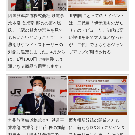
四国旅客鉄道株式会社 鉄道事
JR四国にとっての大イベント
業本部 営業部 部長の藤本聡
は、二代目「伊予灘ものがた
氏。「駅の魅力や景色を見て
り」のデビューだ。初代は高
もらいたいということで、下
い評価を得て大人気となった
灘をサウンド・ストーリーの
が、二代目でさらなるジャン
対象に選定しました。4月から
プアップが期待される
は、1万1000円で特急乗り放
題となる商品も用意します」
九州旅客鉄道株式会社 鉄道事
西九州新幹線の開業ととも
業本部 営業部 担当部長の加藤
に、新たなD＆S（デザイン＆
邦忠氏。「詳細は準備中で、
ストーリー）列車「ふたつ星