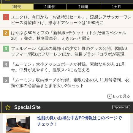
1時間
24時間
1週間
1カ月
ユニクロ、今日から「お盆特別セール」。涼感シアサッカーワン
ピース待望値下げ、撥水ギアショーツは1990円に
はやぶさ50％オフの「新幹線eチケット（トクだ値スペシャル
28）」発売。秋冬乗車分、えきねっと限定
フェルメール《真珠の耳飾りの少女》展のグッズ公開。図録/ミ
ッフィー/葬送のフリーレンほか、注目ブランドコラボが実現
「ムーミン」大小メッシュポーチが付録、素敵なあの人 11月
号。中身が見やすく、温泉スパにも使える
「ムーミン」収納ポーチが付録、素敵なあの人 11月号増刊。衣
類や旅の必需品まとまる大小2個セット
もっと見る
Special Site
性能の良いお得な中古PC情報はこのページで
チェック！