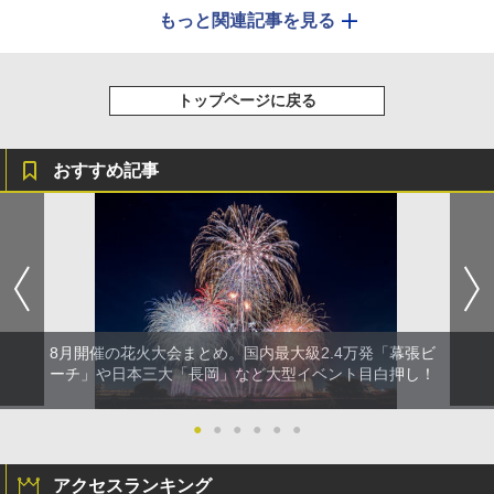
もっと関連記事を見る
トップページに戻る
おすすめ記事
8月開催の花火大会まとめ。国内最大級2.4万発「幕張ビ
ーチ」や日本三大「長岡」など大型イベント目白押し！
●
●
●
●
●
●
アクセスランキング