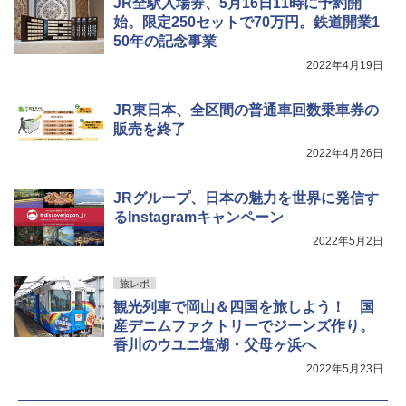
JR全駅入場券、5月16日11時に予約開
始。限定250セットで70万円。鉄道開業1
50年の記念事業
2022年4月19日
JR東日本、全区間の普通車回数乗車券の
販売を終了
2022年4月26日
JRグループ、日本の魅力を世界に発信す
るInstagramキャンペーン
2022年5月2日
旅レポ
観光列車で岡山＆四国を旅しよう！ 国
産デニムファクトリーでジーンズ作り。
香川のウユニ塩湖・父母ヶ浜へ
2022年5月23日