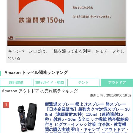
キャンペーンロゴは、「橋を渡って走る列車」をモチーフとし
ている
Amazon トラベル関連ランキング
旅行雑誌
旅行ガイド・地図
テント
アウトドア
Amazon アウトドア の売れ筋ランキング
更新日時：2026/08/08 18:02
BE-PAL(ビ-パル) 2026年 9 月号【特別付録:
D40 地球の歩き方 チェンマイ タイ北部の魅
[キャンパーズコレクション 山善] ポップアッ
熊撃退スプレー 熊よけスプレー 熊スプレー
SOTO ミニマル"旅"財布 ランダム2種】
力的な町 2026～2027 地球の歩き方D アジア
プテント 傘みたいに広げて畳める パッとサ
【日本企業販売】超強力クマ対策スプレー 30
ッとサンシェード キューブ フルクローズ メ
0ml（連続噴射30秒）110ml（連続噴射15
ッシュ 簡単設置 ワンタッチテント キャンプ
秒）射程5～10m 安全ロック搭載 携帯収納袋
￥1,500
￥2,079
&ハイキング カーキ PATC-150(KH)
付き ヒグマ・イノシシ対策 自治体・教育機
関の購入実績 登山・キャンプ・アウトドア・