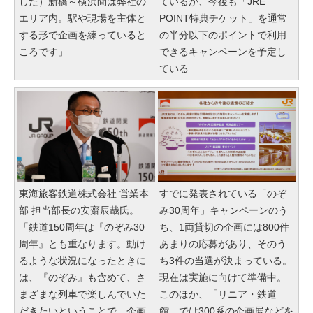
した）新橋～横浜間は弊社の
ているが、今後も「JRE
エリア内。駅や現場を主体と
POINT特典チケット」を通常
する形で企画を練っていると
の半分以下のポイントで利用
ころです」
できるキャンペーンを予定し
ている
東海旅客鉄道株式会社 営業本
すでに発表されている「のぞ
部 担当部長の安齋辰哉氏。
み30周年」キャンペーンのう
「鉄道150周年は『のぞみ30
ち、1両貸切の企画には800件
周年』とも重なります。動け
あまりの応募があり、そのう
るような状況になったときに
ち3件の当選が決まっている。
は、『のぞみ』も含めて、さ
現在は実施に向けて準備中。
まざまな列車で楽しんでいた
このほか、「リニア・鉄道
だきたいということで、企画
館」では300系の企画展などを