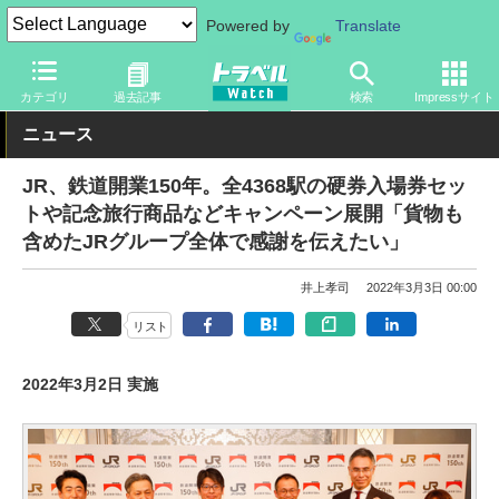
Powered by
Translate
トラベル Watch
企業・政府・官庁
鉄道
JR
カテゴリ
過去記事
検索
Impressサイト
ニュース
JR、鉄道開業150年。全4368駅の硬券入場券セッ
トや記念旅行商品などキャンペーン展開「貨物も
含めたJRグループ全体で感謝を伝えたい」
井上孝司
2022年3月3日 00:00
リスト
2022年3月2日 実施