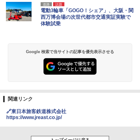
D40 地球の歩き方 チェンマイ タイ北部の魅
[キャンパーズコレクション 山善] ポップアッ
GRANDOOR ステンレス保冷剤 2個セット 2
道路
話題
力的な町 2026～2027 地球の歩き方D アジア
プテント 傘みたいに広げて畳める パッとサ
026リニューアル 急速冷凍 空間倍増 衛生的
電動3輪車「GOGO！シェア」、大阪・関
ッとサンシェード キューブ フルクローズ メ
コンパクト 保冷力長持ち
西万博会場の次世代都市交通実証実験で
ッシュ 簡単設置 ワンタッチテント キャンプ
￥2,079
体験試乗
&ハイキング カーキ PATC-150(KH)
￥2,980
￥6,830
地球の歩き方 スター・ウォーズ
BUNDOK(バンドック)ソロ ドーム 1 EX BDK
-08EX カーキ ソロキャンプ ポリエステル フ
Google 検索で当サイトの記事を優先表示させる
PYKES PEAK (パイクスピーク) 着替えテン
レーム ドーム型 テント
￥2,695
ト プライバシー テント 【中が透けない】 1
人用 折りたたみ 防災グッズ 災害用トイレ ビ
￥14,800
ーチ ピクニック ポップアップテント 携帯 簡
易 トイレテント (ブラック)
僕が見た未来【完全版】
DEWEL パラソル 大型 ビーチ アウトドアパ
￥4,980
ラソル ガーデン サイトシート付 折りたたみ
￥0
防水 UVカット 4段階高さ調整 軽量 収納袋付
き
関連リンク
ENDLESS BASE 《めざましテレビで紹介》
テント ワンタッチ RENEW 幅200 2-3人用 43
￥6,459
🔗東日本旅客鉄道株式会社
500002(88859)
https://www.jreast.co.jp/
A09 地球の歩き方 イタリア 2026～2027 地
球の歩き方A ヨーロッパ
￥5,999
熊撃退スプレー 熊よけスプレー 熊スプレー
【日本企業販売】超強力クマ対策スプレー 30
￥2,479
0ml（連続噴射30秒）110ml（連続噴射15