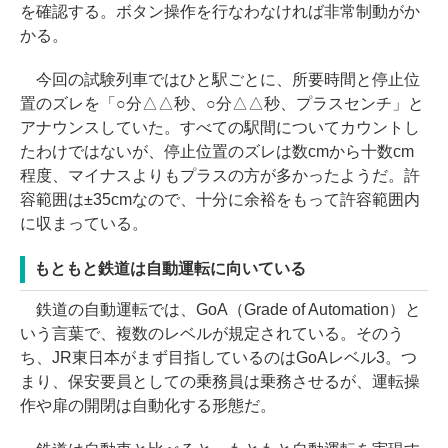
を確認する。ボタン操作を行なわなければ非常制動がか
かる。
今回の試験列車ではひと駅ごとに、所要時間と停止位
置のズレを「○分△△秒、○分△△秒、プラスセンチ」と
アナウンスしていた。すべての駅間についてカウントし
たわけではないが、停止位置のズレは数cmから十数cm
程度、マイナスよりもプラスの方が多かったようだ。許
容範囲は±35cmなので、十分に余裕をもって許容範囲内
に収まっている。
もともと鉄道は自動運転に向いている
鉄道の自動運転では、GoA（Grade of Automation）と
いう言葉で、複数のレベルが規定されている。そのう
ち、JR東日本がまず目指しているのはGoAレベル3。つ
まり、保安要員としての乗務員は乗務させるが、運転操
作や扉の開閉は自動化する形態だ。