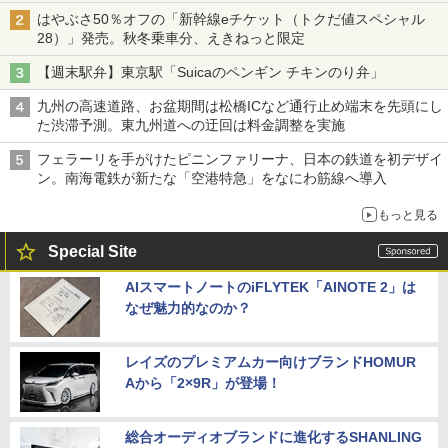
はやぶさ50％オフの「新幹線eチケット（トクだ値スペシャル
28）」発売。秋冬乗車分、えきねっと限定
【週末駅弁】東京駅「Suicaのペンギン チキンのり弁」
九州の高速道路、お盆期間は松橋ICなど通行止め端末を先頭にし
た渋滞予測。東九州道への迂回は料金調整を実施
フェラーリを手がけたピニンファリーナ、日本の鉄道を初デザイ
ン。南海電鉄が新たな「空港特急」をなにわ筋線へ導入
もっと見る
Special Site
AIスマートノートのiFLYTEK「AINOTE 2」は
なぜ魅力的なのか？
レイズのプレミアムカー向けブランドHOMUR
Aから「2×9R」が登場！
総合オーディオブランドに進化するSHANLING