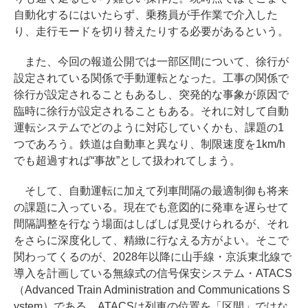
自動化するにはいたらず、乗務員が手作業で介入した
り、走行モードを切り替えたりする必要があるという。
また、今回の報道公開では一部区間について、徐行が
設定されている関係で手動運転となった。工事の関係で
徐行が設定されることもあるし、突発的な事象が原因で
臨時に徐行が設定されることもある。それに対して自動
運転システムでどのように対応していくかも、課題の1
つであろう。鉄道は自動車と異なり、制限速度を1km/h
でも超過すれば“事故”として扱われてしまう。
そして、自動運転に加えて列車間隔の最適制御も将来
の課題に入っている。現在でも意図的に発車を遅らせて
間隔調整を行なう場面はしばしば見受けられるが、それ
をさらに深度化して、精緻に行なえる方がよい。そこで
関わってくるのが、2028年以降に山手線・京浜東北線で
導入を計画している無線式の信号保安システム・ATACS
（Advanced Train Administration and Communications S
ystem）である。ATACSは列車の位置を「区間」ではな