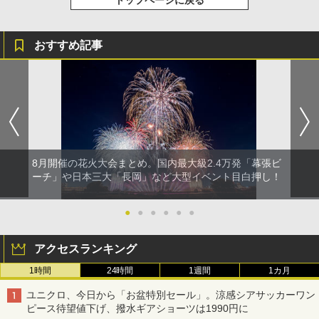
トップページに戻る
[キャンパーズコレクション 山善] 傘みたいに
秒）射程5～10m 安全ロック搭載 携帯収納袋
広げるだけ パッとサッとテント ブラックコ
付き ヒグマ・イノシシ対策 自治体・教育機
ーティング フルクローズ メッシュ 3-4人用
関の購入実績 登山・キャンプ・アウトドア・
簡単設置 ポップアップテント エクルベージ
防災用品 長期保存可能 緊急時用 日本国内発
おすすめ記事
A26 地球の歩き方 チェコ ポーランド スロヴ
ュ(BC仕様) PATC-150B(EB)
送
ァキア 2026～2027 地球の歩き方A ヨーロッ
パ
￥9,990
￥3,680
￥2,277
[キャンパーズコレクション 山善] 傘みたいに
着替えテント トイレテント 透けない【換気
広げるだけ パッとサッとテント キューブワ
通気窓付き】収納袋付き UVカット 防水 防災
イド ブラックコーティング フルクローズ メ
コンパクト iimono117 (ブルー)
ッシュ 4人用 簡単設置 ポップアップテント P
8月開催の花火大会まとめ。国内最大級2.4万発「幕張ビ
ATCW-150B エクルベージュ
￥3,080
ーチ」や日本三大「長岡」など大型イベント目白押し！
￥-
●
●
●
●
●
●
アクセスランキング
1時間
24時間
1週間
1カ月
ユニクロ、今日から「お盆特別セール」。涼感シアサッカーワン
ピース待望値下げ、撥水ギアショーツは1990円に