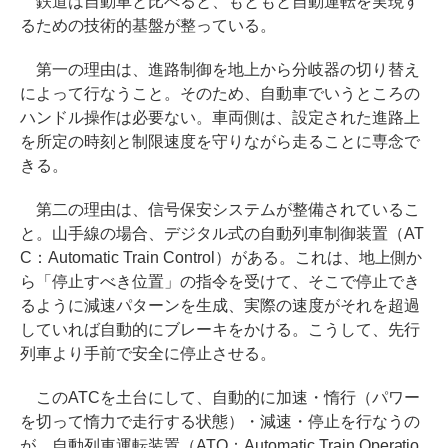
鉄道は自動車と比べると、もともと自動運転を実現す
るための技術的基盤が整っている。
第一の理由は、進路制御を地上から分岐器の切り替え
によって行なうこと。そのため、自動車でいうところの
ハンドル操作は必要ない。車両側は、設定された進路上
を所定の時刻と制限速度を守りながら走ることに専念で
きる。
第二の理由は、信号保安システムが整備されているこ
と。山手線の場合、デジタル式の自動列車制御装置（AT
C：Automatic Train Control）がある。これは、地上側か
ら「停止すべき位置」の指令を受けて、そこで停止でき
るように減速パターンを生成、実際の速度がそれを超過
していれば自動的にブレーキをかける。こうして、先行
列車より手前で安全に停止させる。
このATCを土台にして、自動的に加速・惰行（パワー
を切って惰力で走行する状態）・減速・停止を行なうの
が、自動列車運転装置（ATO：Automatic Train Operatio