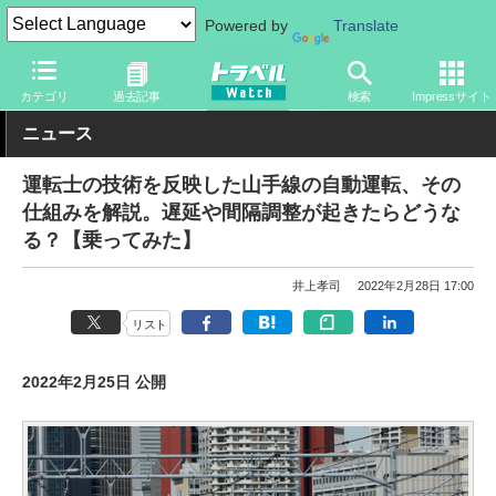
Powered by
Translate
トラベル Watch
地域
国内旅行
東京
カテゴリ
過去記事
検索
Impressサイト
ニュース
運転士の技術を反映した山手線の自動運転、その
仕組みを解説。遅延や間隔調整が起きたらどうな
る？【乗ってみた】
井上孝司
2022年2月28日 17:00
リスト
2022年2月25日 公開