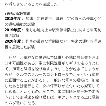
を満たせていることを確認した。
過去の試験実績
2018年度：
加速、定速走行、減速、定位置への停車など
の運転機能の試験
2019年度：
乗り心地向上や駅間停車防止に関する車両制
御の試験
2020年度：
列車の最適な群制御など、将来の運行管理連
携を意識した試験
ただし、単純な自動運転では乗り心地に悪影響をおよ
ぼす可能性がある。常に制限速度ギリギリで走ろうとし
て、加速と減速を繰り返すようなことが起きてしまうか
らだ（クルマのクルーズコントロールで、そういう挙動
に直面することがある）。一般的な電車の運転は、加速
したあとは惰行して、次の停車駅が近付いたら減速して
止める、というもの。そこで、常に制限速度一杯で走ろ
うとして加減速を繰り返せば、ギクシャクする上に電気
のムダ遣いになる。