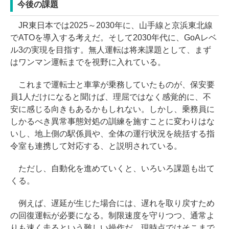
今後の課題
JR東日本では2025～2030年に、山手線と京浜東北線
でATOを導入する考えだ。そして2030年代に、GoAレベ
ル3の実現を目指す。無人運転は将来課題として、まず
はワンマン運転までを視野に入れている。
これまで運転士と車掌が乗務していたものが、保安要
員1人だけになると聞けば、理屈ではなく感覚的に、不
安に感じる向きもあるかもしれない。しかし、乗務員に
しかるべき異常事態対処の訓練を施すことに変わりはな
いし、地上側の駅係員や、全体の運行状況を統括する指
令室も連携して対応する、と説明されている。
ただし、自動化を進めていくと、いろいろ課題も出て
くる。
例えば、遅延が生じた場合には、遅れを取り戻すため
の回復運転が必要になる。制限速度を守りつつ、通常よ
りも速く走るという難しい操作だ。現時点ではそこまで