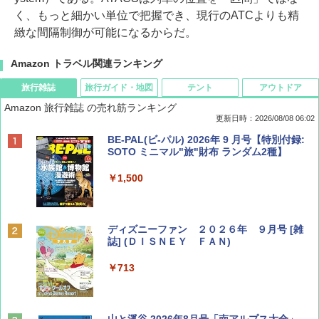
く、もっと細かい単位で把握でき、現行のATCよりも精
緻な間隔制御が可能になるからだ。
Amazon トラベル関連ランキング
旅行雑誌
旅行ガイド・地図
テント
アウトドア
Amazon 旅行雑誌 の売れ筋ランキング
更新日時：2026/08/08 06:02
BE-PAL(ビ-パル) 2026年 9 月号【特別付録:
SOTO ミニマル"旅"財布 ランダム2種】
￥1,500
ディズニーファン ２０２６年 ９月号 [雑
誌] (ＤＩＳＮＥＹ ＦＡＮ)
￥713
山と溪谷 2026年8月号「南アルプス大全」