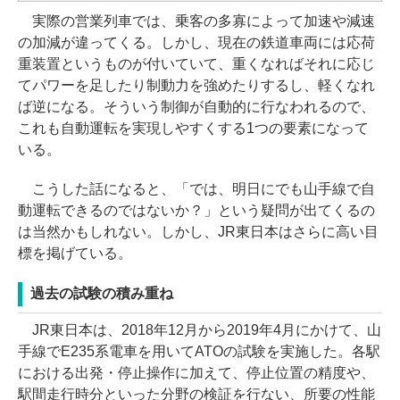
実際の営業列車では、乗客の多寡によって加速や減速
の加減が違ってくる。しかし、現在の鉄道車両には応荷
重装置というものが付いていて、重くなればそれに応じ
てパワーを足したり制動力を強めたりするし、軽くなれ
ば逆になる。そういう制御が自動的に行なわれるので、
これも自動運転を実現しやすくする1つの要素になって
いる。
こうした話になると、「では、明日にでも山手線で自
動運転できるのではないか？」という疑問が出てくるの
は当然かもしれない。しかし、JR東日本はさらに高い目
標を掲げている。
過去の試験の積み重ね
JR東日本は、2018年12月から2019年4月にかけて、山
手線でE235系電車を用いてATOの試験を実施した。各駅
における出発・停止操作に加えて、停止位置の精度や、
駅間走行時分といった分野の検証を行ない、所要の性能