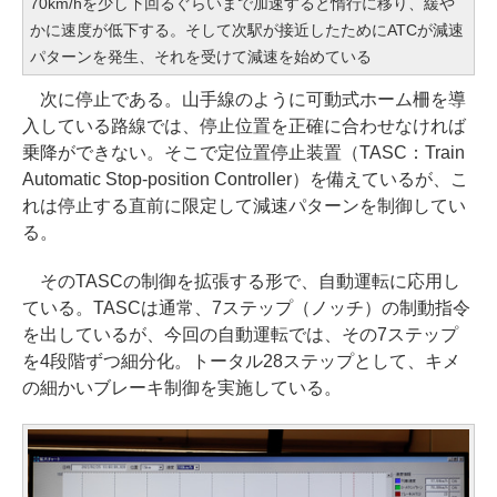
70km/hを少し下回るぐらいまで加速すると惰行に移り、緩や
かに速度が低下する。そして次駅が接近したためにATCが減速
パターンを発生、それを受けて減速を始めている
次に停止である。山手線のように可動式ホーム柵を導
入している路線では、停止位置を正確に合わせなければ
乗降ができない。そこで定位置停止装置（TASC：Train
Automatic Stop-position Controller）を備えているが、こ
れは停止する直前に限定して減速パターンを制御してい
る。
そのTASCの制御を拡張する形で、自動運転に応用し
ている。TASCは通常、7ステップ（ノッチ）の制動指令
を出しているが、今回の自動運転では、その7ステップ
を4段階ずつ細分化。トータル28ステップとして、キメ
の細かいブレーキ制御を実施している。