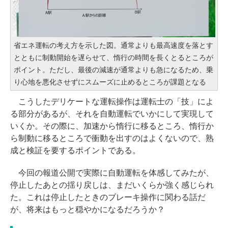
省エネ運転の考え方を示した図。通常よりも最高速度を落とす
とともに制動開始を遅らせて、惰行の時間を長くとるところが
ポイント。ただし、最後の減速が通常よりも急になるため、乗
り心地を悪化させずにスムーズに止めるところが課題となる
こうしたデリケートな運転操作は運転士の「技」によ
る部分があるが、それを自動運転でいかにして実現して
いくか。その際に、加速から惰行に移るところ、惰行か
ら制動に移るところで衝動を出すのはよくないので、熟
成と検証を要するポイントである。
今回の報道公開で実際に自動運転を体感してみたが、
停止したあとの揺り戻しは、まだいくらか強く感じられ
た。これは停止したときのブレーキ操作に関わる話だ
が、将来はもっと穏やかになるだろうか？