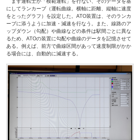
まず運転士が「模範運転」を行ない、そのデータを基
にしてランカーブ（運転曲線。横軸に距離、縦軸に速度
をとったグラフ）を設定した。ATO装置は、そのランカ
ーブに添うように加速・減速を行なう。また、線路のア
ップダウン（勾配）や曲線などの条件は駅間ごとに異な
るため、ATOの装置に勾配や曲線のデータを記憶させて
ある。例えば、前方で曲線区間があって速度制限がかか
る場合には、自動的に減速する。