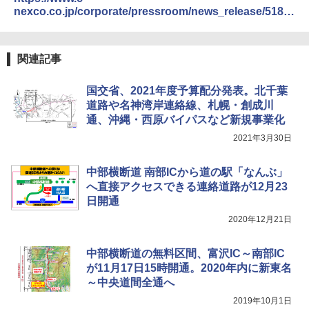
送
nexco.co.jp/corporate/pressroom/news_release/5181.
html
￥3,680
関連記事
ポインターライト 強力 小型 緑色/赤色/青紫色
USB充電式 高精度 超長距離照射 長時間使用
国交省、2021年度予算配分発表。北千葉
可能 安全ロック付き 高安全性 金属製耐久 コ
道路や名神湾岸連絡線、札幌・創成川
ンパクト多機能設計 持ち運び便利 アウトド
ア/オフィス/教育現場/展示会用 緑
通、沖縄・西原バイパスなど新規事業化
2021年3月30日
￥1,180
中部横断道 南部ICから道の駅「なんぶ」
へ直接アクセスできる連絡道路が12月23
日開通
2020年12月21日
中部横断道の無料区間、富沢IC～南部IC
が11月17日15時開通。2020年内に新東名
～中央道間全通へ
2019年10月1日