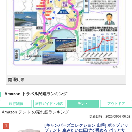
開通効果
Amazon トラベル関連ランキング
旅行雑誌
旅行ガイド・地図
テント
アウトドア
Amazon テント の売れ筋ランキング
更新日時：2026/08/07 06:02
ディズニーファン ２０２６年 ９月号 [雑
D40 地球の歩き方 チェンマイ タイ北部の魅
[キャンパーズコレクション 山善] ポップアッ
誌] (ＤＩＳＮＥＹ ＦＡＮ)
力的な町 2026～2027 地球の歩き方D アジア
プテント 傘みたいに広げて畳める パッとサ