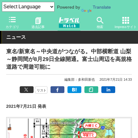
Powered by
Translate
トラベル Watch
地域
国内旅行
甲信越
カテゴリ
過去記事
検索
Impressサイト
ニュース
東名/新東名～中央道がつながる。中部横断道 山梨
～静岡間が8月29日全線開通。富士山周辺を高規格
道路で周遊可能に
編集部：多和田新也
2021年7月21日 14:33
リスト
2021年7月21日 発表