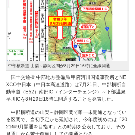
中部横断道 山梨～静岡区間が8月29日16時に全線開通
国土交通省 中部地方整備局 甲府河川国道事務所とNE
XCO中日本（中日本高速道路）は7月21日、中部横断自
動車道（E52）南部IC（インターチェンジ）～下部温泉
早川ICを8月29日16時に開通することを発表した。
中部横断道の山梨～静岡区間で唯一未開通となってい
る区間で、当初予定から延期され、今年度初めには「20
21年9月開通を目指す」との時期を公表しており、その
見通しから若干前倒ししての開通となる。