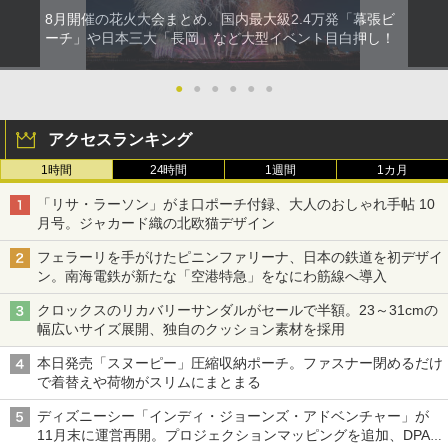
8月開催の花火大会まとめ。国内最大級2.4万発「幕張ビ
ーチ」や日本三大「長岡」など大型イベント目白押し！
●
●
●
●
●
●
アクセスランキング
1時間
24時間
1週間
1カ月
「リサ・ラーソン」がま口ポーチ付録、大人のおしゃれ手帖 10
月号。ジャカード織の北欧猫デザイン
フェラーリを手がけたピニンファリーナ、日本の鉄道を初デザイ
ン。南海電鉄が新たな「空港特急」をなにわ筋線へ導入
クロックスのリカバリーサンダルがセールで半額。23～31cmの
幅広いサイズ展開、独自のクッション素材を採用
本日発売「スヌーピー」圧縮収納ポーチ。ファスナー閉めるだけ
で着替えや荷物がスリムにまとまる
ディズニーシー「インディ・ジョーンズ・アドベンチャー」が
11月末に運営再開。プロジェクションマッピングを追加、DPA