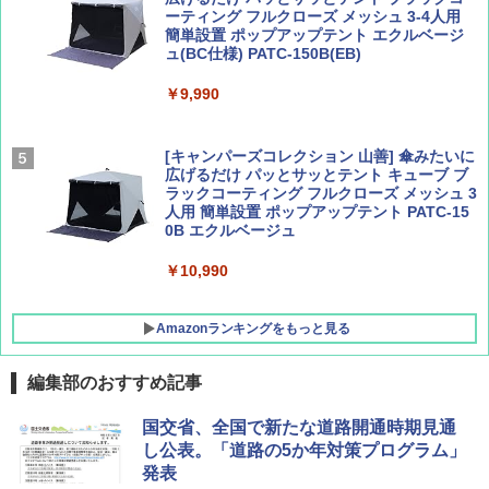
ーティング フルクローズ メッシュ 3-4人用
簡単設置 ポップアップテント エクルベージ
AIRLINE（エアライン）2026年9月号【特
新しい日本地理 地図・統計・移動から読み
ュ(BC仕様) PATC-150B(EB)
集】ボーイング110周年を祝して！
解く (講談社現代新書)
￥9,990
￥1,760
￥1,540
[キャンパーズコレクション 山善] 傘みたいに
広げるだけ パッとサッとテント キューブ ブ
ラックコーティング フルクローズ メッシュ 3
人用 簡単設置 ポップアップテント PATC-15
0B エクルベージュ
￥10,990
Amazonランキングをもっと見る
編集部のおすすめ記事
BUNDOK(バンドック)ソロ ドーム 1 EX BDK
国交省、全国で新たな道路開通時期見通
-08EX カーキ ソロキャンプ ポリエステル フ
し公表。「道路の5か年対策プログラム」
レーム テント
発表