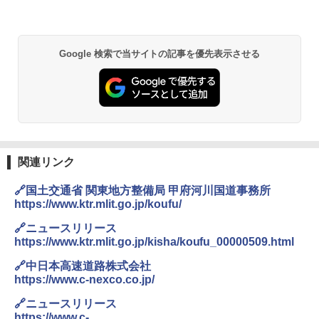
￥14,800
GRANDOOR ステンレス保冷剤 2個セット 2
Google 検索で当サイトの記事を優先表示させる
026リニューアル 急速冷凍 空間倍増 衛生的
コンパクト 保冷力長持ち
￥2,980
DEWEL パラソル 大型 ビーチ アウトドアパ
ラソル ガーデン サイトシート付 折りたたみ
防水 UVカット 4段階高さ調整 軽量 収納袋付
関連リンク
き
🔗国土交通省 関東地方整備局 甲府河川国道事務所
￥6,459
https://www.ktr.mlit.go.jp/koufu/
🔗ニュースリリース
熊撃退スプレー 熊よけスプレー 熊スプレー
https://www.ktr.mlit.go.jp/kisha/koufu_00000509.html
【日本企業販売】超強力クマ対策スプレー 30
0ml（連続噴射30秒）110ml（連続噴射15
🔗中日本高速道路株式会社
秒）射程5～10m 安全ロック搭載 携帯収納袋
https://www.c-nexco.co.jp/
付き ヒグマ・イノシシ対策 自治体・教育機
関の購入実績 登山・キャンプ・アウトドア・
🔗ニュースリリース
防災用品 長期保存可能 緊急時用 日本国内発
https://www.c-