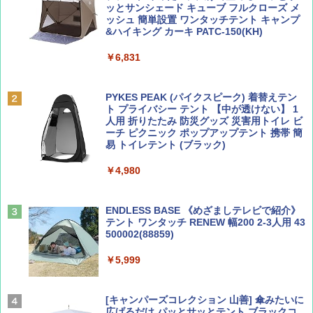
ッとサンシェード キューブ フルクローズ メ
ッシュ 簡単設置 ワンタッチテント キャンプ
￥713
￥2,079
&ハイキング カーキ PATC-150(KH)
￥6,831
BE-PAL(ビ-パル) 2026年 9 月号【特別付録:
A09 地球の歩き方 イタリア 2026～2027 地
SOTO ミニマル"旅"財布 ランダム2種】
球の歩き方A ヨーロッパ
PYKES PEAK (パイクスピーク) 着替えテン
ト プライバシー テント 【中が透けない】 1
￥1,500
￥2,479
人用 折りたたみ 防災グッズ 災害用トイレ ビ
ーチ ピクニック ポップアップテント 携帯 簡
易 トイレテント (ブラック)
山と溪谷 2026年8月号「南アルプス大全」
地球の歩き方 スター・ウォーズ
￥4,980
￥1,540
￥2,695
ENDLESS BASE 《めざましテレビで紹介》
テント ワンタッチ RENEW 幅200 2-3人用 43
500002(88859)
Coyote No.89 特集 星野道夫 夢見る旅
A26 地球の歩き方 チェコ ポーランド スロヴ
ァキア 2026～2027 地球の歩き方A ヨーロッ
￥5,999
パ
￥1,540
￥2,277
[キャンパーズコレクション 山善] 傘みたいに
広げるだけ パッとサッとテント ブラックコ