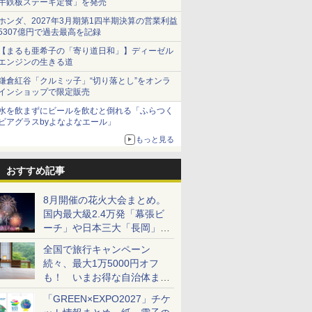
牛鉄板ステーキ定食」を発売
ホンダ、2027年3月期第1四半期決算の営業利益
5307億円で過去最高を記録
【まるも亜希子の「寄り道日和」】ディーゼル
エンジンの生きる道
鎌倉紅谷「クルミッ子」“切り落とし”をオンラ
インショップで限定販売
水を飲まずにビールを飲むと倒れる「ふらつく
ビアグラスbyよなよなエール」
もっと見る
おすすめ記事
8月開催の花火大会まとめ。
国内最大級2.4万発「幕張ビ
ーチ」や日本三大「長岡」な
ど大型イベント目白押し！
全国で旅行キャンペーン
続々、最大1万5000円オフ
も！ いまお得な自治体まと
め
「GREEN×EXPO2027」チケ