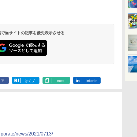
北陸 福井 あわら
品川プリンスホテ
舞浜ビューホテル
箱根湯本温泉 ホテ
ホテルトラスティ東
オリエンタルホテル
下呂温泉 水明館
住友不動産ホテル ヴ
東京ベイ舞浜ホテル
温泉 清風荘（北陸
ル イーストタワー
ｂｙ ＨＵＬＩＣ
ル おかだ
京ベイサイド
東京ベイ
ィラフォンテーヌグラ
ファーストリゾート
8,250円～
最大級の庭園露天風
（旧：東京ベイ舞浜
ンド東京有明
9,958円～
11,200円～
5,450円～
5,200円～
4,290円～
呂の宿 清風荘）
ホテル）
19,541円～
5,758円～
6,070円～
 検索で当サイトの記事を優先表示させる
ェア
はてブ
note
LinkedIn
orporate/news/2021/0713/