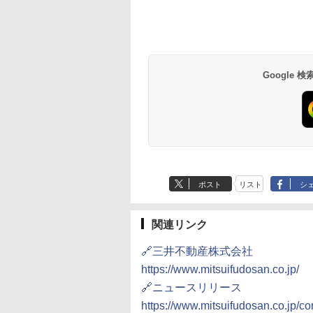
草津温泉 ホテル櫻
品川プリンスホテル
グランドニッコー東
海のサウナ＆スパ
東京ドームホテル
シェラトン・グラン
井
京ベイ 舞浜
オールインクルーシ
デ・トーキョーベ
7,037円～
7,980円～
ブ 島原温泉ホテル
イ・ホテル
14,300円～
6,800円～
南風楼
10,450円～
7,950円～
Google
ポスト
リスト
シ
関連リンク
🔗三井不動産株式会社
https://www.mitsuifudosan.co.jp/
🔗ニュースリリース
https://www.mitsuifudosan.co.jp/c