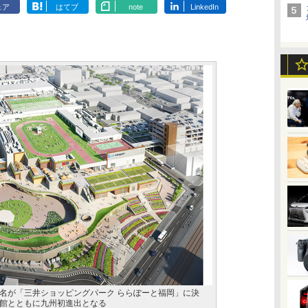
ェア
はてブ
note
LinkedIn
名が「三井ショッピングパーク ららぽーと福岡」に決
館とともに九州初進出となる