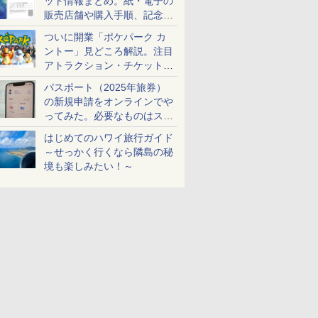
ット情報まとめ。紙・電子の
販売店舗や購入手順、記念チ
ケットも解説
ついに開業「ポケパーク カ
ントー」見どころ解説。注目
アトラクション・チケット手
配・来場前に必要な準備は？
パスポート（2025年旅券）
の新規申請をオンラインでや
ってみた。必要なものはスマ
ホとマイナカードのみ
はじめてのハワイ旅行ガイド
～せっかく行くなら隣島の秘
境も楽しみたい！～