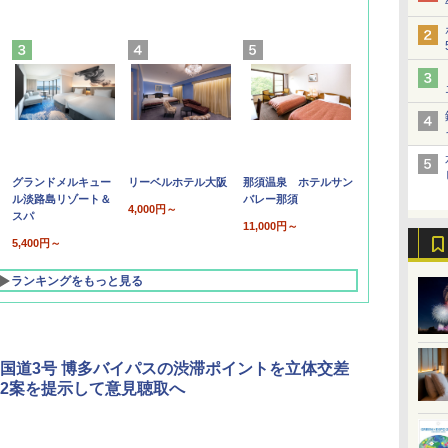
グランドメルキュー
リーベルホテル大阪
那須温泉 ホテルサン
ル淡路島リゾート＆
バレー那須
4,000円～
スパ
11,000円～
5,400円～
ランキングをもっと見る
国道3号 博多バイパスの渋滞ポイントを立体交差
2案を提示して意見聴取へ