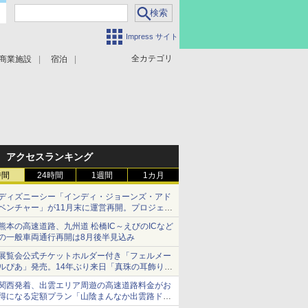
Impress サイト
全カテゴリ
商業施設
宿泊
アクセスランキング
時間
24時間
1週間
1カ月
ディズニーシー「インディ・ジョーンズ・アド
ベンチャー」が11月末に運営再開。プロジェク
ションマッピングを追加、DPAは1500円
熊本の高速道路、九州道 松橋IC～えびのICなど
の一般車両通行再開は8月後半見込み
展覧会公式チケットホルダー付き「フェルメー
ルぴあ」発売。14年ぶり来日「真珠の耳飾りの
少女」ほか37作品のガイド
関西発着、出雲エリア周遊の高速道路料金がお
得になる定額プラン「山陰まんなか出雲路ドラ
イブパス」