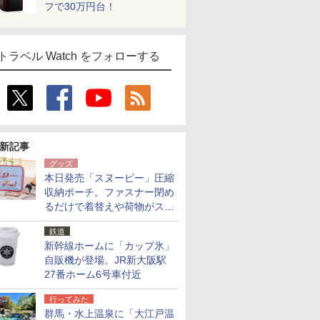
フで30万円台！
トラベル Watch をフォローする
新記事
グッズ
本日発売「スヌーピー」圧縮
収納ポーチ。ファスナー閉め
るだけで着替えや荷物がスリ
ムにまとまる
鉄道
新幹線ホームに「カップ氷」
自販機が登場。JR新大阪駅
27番ホーム6号車付近
行ってみた
群馬・水上温泉に「大江戸温