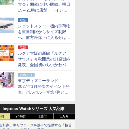
大会」開催に伴い閉鎖。明日
15～21時は店舗・トイレ・
駐車場の利用不可
航空
ジェットスター、機内手荷物
を重量制限からサイズ制限
へ。前方座席下に入る分はす
べての運賃で無料に
話題
ルクア大阪の新館「ルクア
サウス」今秋開業の21店舗を
発表。全国初のちいかわパー
クストア/サンリオ新業態1号
お出かけ
店など
東京ディズニーランド、
2027年1月開催のイベント発
表。パルパルーザ第7弾とし
て「ミニーのファンダーラン
ド」を再演
Impress Watchシリーズ 人気記事
時間
24時間
1週間
1カ月
吉野家、牛リブロースを熱々で提供する「極旨