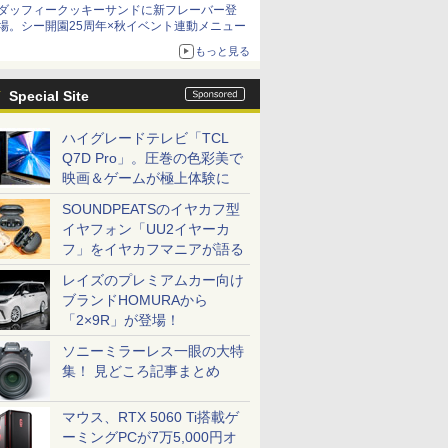
ダッフィークッキーサンドに新フレーバー登
場。シー開園25周年×秋イベント連動メニュー
もっと見る
Special Site
ハイグレードテレビ「TCL
Q7D Pro」。圧巻の色彩美で
映画＆ゲームが極上体験に
SOUNDPEATSのイヤカフ型
イヤフォン「UU2イヤーカ
フ」をイヤカフマニアが語る
レイズのプレミアムカー向け
ブランドHOMURAから
「2×9R」が登場！
ソニーミラーレス一眼の大特
集！ 見どころ記事まとめ
マウス、RTX 5060 Ti搭載ゲ
ーミングPCが7万5,000円オ