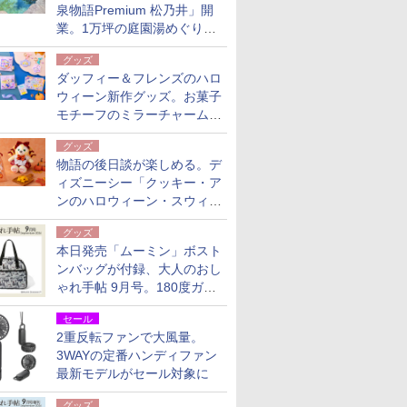
泉物語Premium 松乃井」開
業。1万坪の庭園湯めぐり＆
豪華バイキングを体験してき
グッズ
た！
ダッフィー＆フレンズのハロ
ウィーン新作グッズ。お菓子
モチーフのミラーチャーム/
デザインポーチほか
グッズ
物語の後日談が楽しめる。デ
ィズニーシー「クッキー・ア
ンのハロウィーン・スウィー
トサプライズ」限定グッズ公
グッズ
開
本日発売「ムーミン」ボスト
ンバッグが付録、大人のおし
ゃれ手帖 9月号。180度ガバ
ッと開いて大容量
セール
2重反転ファンで大風量。
3WAYの定番ハンディファン
最新モデルがセール対象に
グッズ