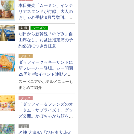
本日発売「ムーミン」インテ
リアスタンドが付録、大人の
おしゃれ手帖 9月号増刊。レ
ザー調で高級感ある2個セッ
鉄道
シーズン
ト
明日から新幹線「のぞみ」自
由席なし。お盆は指定席の予
約必須につき要注意
グルメ
ダッフィークッキーサンドに
新フレーバー登場。シー開園
25周年×秋イベント連動メニ
ュー
スーベニアやホテルメニューも
まとめて紹介
グッズ
「ダッフィー＆フレンズのオ
ータム・サプライズ！」グッ
ズ公開。かぼちゃから顔をの
ぞかせたぬいぐるみチャーム
道路
ほか
名神 大津SA「びわ湖大花火