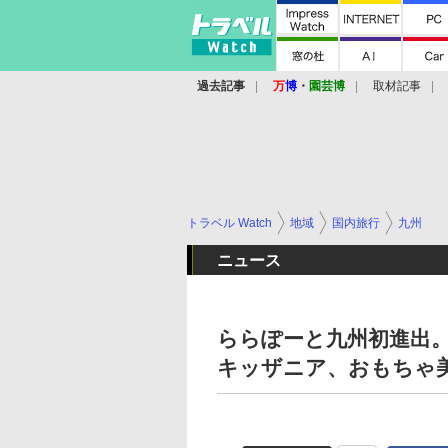
過去記事
万
博
・
園芸博
取材記事
トラベル Watch
地域
国内旅行
九州
ニュース
ららぽーと九州初進出。
キッザニア、おもちゃ