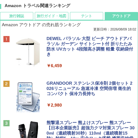
Amazon トラベル関連ランキング
旅行雑誌
旅行ガイド・地図
テント
アウトドア
Amazon アウトドア の売れ筋ランキング
更新日時：2026/08/09 18:02
BE-PAL(ビ-パル) 2026年 9 月号【特別付録:
地球の歩き方 スター・ウォーズ
[キャンパーズコレクション 山善] ポップアッ
DEWEL パラソル 大型 ビーチ アウトドアパ
SOTO ミニマル"旅"財布 ランダム2種】
プテント 傘みたいに広げて畳める パッとサ
ラソル ガーデン サイトシート付 折りたたみ
ッとサンシェード キューブ フルクローズ メ
防水 UVカット 4段階高さ調整 軽量 収納袋付
￥2,695
ッシュ 簡単設置 ワンタッチテント キャンプ
き
￥1,500
&ハイキング カーキ PATC-150(KH)
￥6,459
￥6,829
ディズニーファン ２０２６年 ９月号 [雑
D40 地球の歩き方 チェンマイ タイ北部の魅
誌] (ＤＩＳＮＥＹ ＦＡＮ)
力的な町 2026～2027 地球の歩き方D アジア
GRANDOOR ステンレス保冷剤 2個セット 2
PYKES PEAK (パイクスピーク) 着替えテン
026リニューアル 急速冷凍 空間倍増 衛生的
ト プライバシー テント 【中が透けない】 1
コンパクト 保冷力長持ち
￥713
￥2,079
人用 折りたたみ 防災グッズ 災害用トイレ ビ
ーチ ピクニック ポップアップテント 携帯 簡
￥2,980
易 トイレテント (オリーブ)
山と溪谷 2026年8月号「南アルプス大全」
A09 地球の歩き方 イタリア 2026～2027 地
￥4,836
球の歩き方A ヨーロッパ
熊撃退スプレー 熊よけスプレー 熊スプレー
￥1,540
【日本企業販売】超強力クマ対策スプレー 30
￥2,479
0ml（連続噴射30秒）110ml（連続噴射15