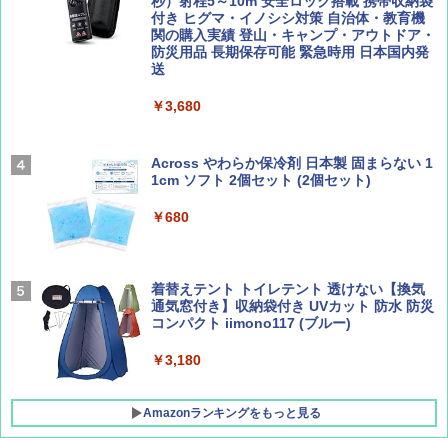
ENDLESS BASE 《めざましテレビで紹介》
秒）射程5～10m 安全ロック搭載 携帯収納袋
テント ワンタッチ RENEW 幅200 2-3人用 43
付き ヒグマ・イノシシ対策 自治体・教育機
500002(88859)
関の購入実績 登山・キャンプ・アウトドア・
防災用品 長期保存可能 緊急時用 日本国内発
Coyote No.89 特集 星野道夫 夢見る旅
A26 地球の歩き方 チェコ ポーランド スロヴ
送
ァキア 2026～2027 地球の歩き方A ヨーロッ
￥5,999
パ
￥1,540
￥3,680
￥2,277
[キャンパーズコレクション 山善] 傘みたいに
広げるだけ パッとサッとテント ブラックコ
ーティング フルクローズ メッシュ 3-4人用
Across やわらか保冷剤 日本製 固まらない 1
簡単設置 ポップアップテント エクルベージ
1cm ソフト 2個セット (2個セット)
AIRLINE（エアライン）2026年9月号【特
新しい日本地理 地図・統計・移動から読み
ュ(BC仕様) PATC-150B(EB)
集】ボーイング110周年を祝して！
解く (講談社現代新書)
￥680
￥9,990
￥1,760
￥1,540
着替えテント トイレテント 透けない【換気
[キャンパーズコレクション 山善] 傘みたいに
通気窓付き】収納袋付き UVカット 防水 防災
広げるだけ パッとサッとテント キューブワ
コンパクト iimono117 (ブルー)
イドプラス ブラックコーティング フルクロ
ーズ メッシュ 5人用 簡単設置 ポップアップ
テント PATCW-200B エクルベージュ
￥3,180
￥15,990
Amazonランキングをもっと見る