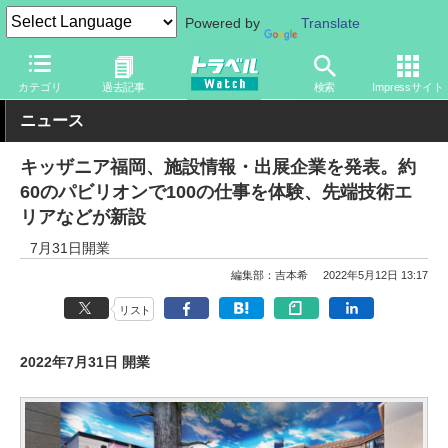
Powered by
Translate
トラベル Watch
地域
国内旅行
九州
カテゴリ
過去記事
検索
Impressサイト
ニュース
キッザニア福岡、施設情報・出展企業を発表。約
60のパビリオンで100の仕事を体験、先端技術エ
リアなどが新設
7月31日開業
編集部：吉本希
2022年5月12日 13:17
リスト
2022年7月31日 開業