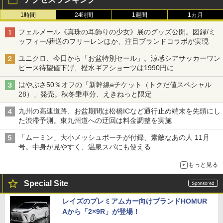
1時間
24時間
1週間
1カ月
フェルメール《真珠の耳飾りの少女》展のグッズ公開。図録/ミ
ッフィー/葬送のフリーレンほか、注目ブランドコラボが実現
ユニクロ、今日から「お盆特別セール」。涼感シアサッカーワン
ピース待望値下げ、撥水ギアショーツは1990円に
はやぶさ50％オフの「新幹線eチケット（トクだ値スペシャル
28）」発売。秋冬乗車分、えきねっと限定
九州の高速道路、お盆期間は松橋ICなど通行止め端末を先頭にし
た渋滞予測。東九州道への迂回は料金調整を実施
「ムーミン」大小メッシュポーチが付録、素敵なあの人 11月
号。中身が見やすく、温泉スパにも使える
もっと見る
Special Site
レイズのプレミアムカー向けブランドHOMUR
Aから「2×9R」が登場！