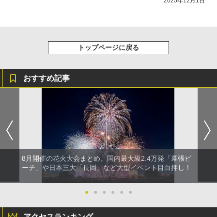
2025年12月1日
トップページに戻る
おすすめ記事
8月開催の花火大会まとめ。国内最大級2.4万発「幕張ビ
ーチ」や日本三大「長岡」など大型イベント目白押し！
●
●
●
●
●
●
アクセスランキング