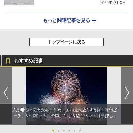
2020年12月3日
もっと関連記事を見る
トップページに戻る
おすすめ記事
8月開催の花火大会まとめ。国内最大級2.4万発「幕張ビ
ーチ」や日本三大「長岡」など大型イベント目白押し！
●
●
●
●
●
●