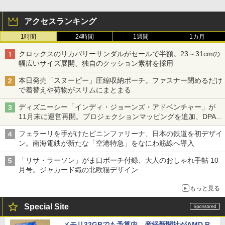
アクセスランキング
1時間
24時間
1週間
1カ月
クロックスのリカバリーサンダルがセールで半額。23～31cmの
幅広いサイズ展開、独自のクッション素材を採用
本日発売「スヌーピー」圧縮収納ポーチ。ファスナー閉めるだけ
で着替えや荷物がスリムにまとまる
ディズニーシー「インディ・ジョーンズ・アドベンチャー」が
11月末に運営再開。プロジェクションマッピングを追加、DPA
は1500円
フェラーリを手がけたピニンファリーナ、日本の鉄道を初デザイ
ン。南海電鉄が新たな「空港特急」をなにわ筋線へ導入
「リサ・ラーソン」がま口ポーチ付録、大人のおしゃれ手帖 10
月号。ジャカード織の北欧猫デザイン
もっと見る
Special Site
メモリ32GBでも予算内。産経新聞社がAMD R