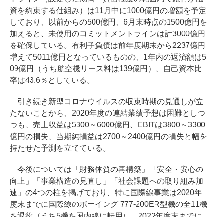
資を約束する仕組み）は11月中に1000億円の増額を予定
しており、以前からの500億円、6月末時点の1500億円を
加えると、未使用のコミットメントラインは計3000億円
を確保している。有利子負債は前年度期末から2237億円
増えて5011億円となっているものの、1年内の返済額は5
09億円（うち航空機リース料は139億円）、自己資本比
率は43.6％としている。
引き続き新型コロナウイルスの収束時期の見通しが立
たないことから、2020年度の連結業績予想は困難としつ
つも、売上収益は5300～6000億円、EBITは3800～3300
億円の損失、当期純損益は2700～2400億円の損失と幅を
持たせた予測を立てている。
今後については「財務体質の再構築」「安全・安心の
向上」「事業構造の見直し」「社会課題への取り組み加
速」の4つの柱を掲げており、特に国際線事業は2020年
度末までに国際線のボーイング 777-200ER型機の全11機
を退役（うち5機を国内線に転用）、2022年度末までに