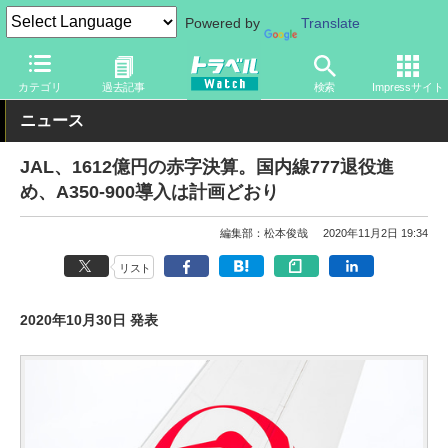
Powered by
Translate
トラベル Watch
企業・政府・官庁
国内エアライン
JAL
カテゴリ
過去記事
検索
Impressサイト
ニュース
JAL、1612億円の赤字決算。国内線777退役進
め、A350-900導入は計画どおり
編集部：松本俊哉
2020年11月2日 19:34
リスト
2020年10月30日 発表