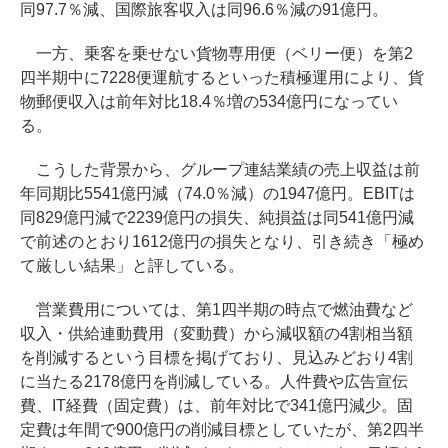
同97.7％減、国際旅客収入は同96.6％減の91億円。
一方、乗客を乗せない貨物専用便（ベリー便）を第2
四半期中に7228便運航するといった積極運用により、貨
物郵便収入は前年対比18.4％増の534億円になってい
る。
こうした背景から、グループ連結業績の売上収益は前
年同期比5541億円減（74.0％減）の1947億円。EBITは
同829億円減で2239億円の損失、純損益は同541億円減
で前述のとおり1612億円の損失となり、引き続き「極め
て厳しい結果」と評している。
営業費用については、第1四半期の時点で燃油費など
収入・供給連動費用（変動費）から減収額の4割相当額
を削減するという目標を掲げており、見込みどおり4割
に当たる2178億円を削減している。人件費や広告宣伝
費、IT経費（固定費）は、前年対比で341億円減少。固
定費は年間で900億円の削減目標としていたが、第2四半