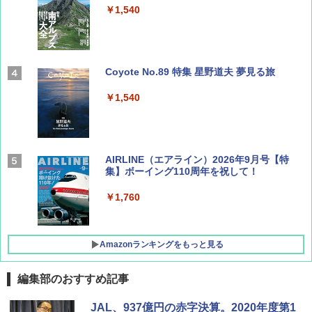
￥1,540
Coyote No.89 特集 星野道夫 夢見る旅
￥1,540
AIRLINE（エアライン）2026年9月号【特
集】ボーイング110周年を祝して！
￥1,760
Amazonランキングをもっと見る
編集部のおすすめ記事
D40 地球の歩き方 チェンマイ タイ北部の魅
[キャンパーズコレクション 山善] ポップアッ
BUNDOK(バンドック)ソロ ドーム 1 EX BDK
JAL、937億円の赤字決算。2020年度第1