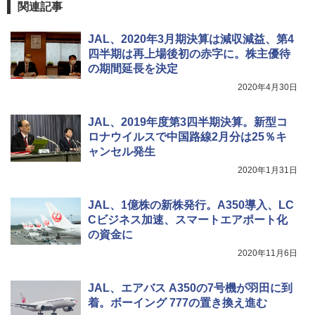
広げるだけ パッとサッとテント ブラックコ
付き ヒグマ・イノシシ対策 自治体・教育機
関連記事
ーティング フルクローズ メッシュ 3-4人用
関の購入実績 登山・キャンプ・アウトドア・
簡単設置 ポップアップテント エクルベージ
防災用品 長期保存可能 緊急時用 日本国内発
新しい日本地理 地図・統計・移動から読み
JAL、2020年3月期決算は減収減益、第4
ュ(BC仕様) PATC-150B(EB)
送
解く (講談社現代新書)
四半期は再上場後初の赤字に。株主優待
￥9,990
￥3,680
￥1,540
の期間延長を決定
2020年4月30日
[キャンパーズコレクション 山善] 傘みたいに
着替えテント トイレテント 透けない【換気
広げるだけ パッとサッとテント キューブワ
通気窓付き】収納袋付き UVカット 防水 防災
JAL、2019年度第3四半期決算。新型コ
イドプラス ブラックコーティング フルクロ
コンパクト iimono117 (ブルー)
ロナウイルスで中国路線2月分は25％キ
ーズ メッシュ 5人用 簡単設置 ポップアップ
ャンセル発生
テント PATCW-200B エクルベージュ
￥3,080
2020年1月31日
￥15,990
JAL、1億株の新株発行。A350導入、LC
Cビジネス加速、スマートエアポート化
の資金に
2020年11月6日
JAL、エアバス A350の7号機が羽田に到
着。ボーイング 777の置き換え進む