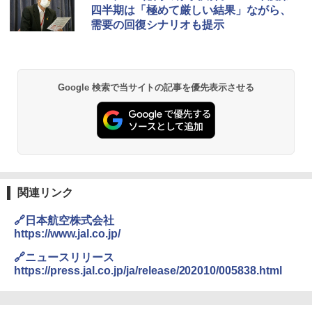
力的な町 2026～2027 地球の歩き方D アジア
プテント 傘みたいに広げて畳める パッとサ
-08EX カーキ ソロキャンプ ポリエステル フ
四半期は「極めて厳しい結果」ながら、
ッとサンシェード キューブ フルクローズ メ
レーム テント
需要の回復シナリオも提示
ッシュ 簡単設置 ワンタッチテント キャンプ
￥2,079
&ハイキング カーキ PATC-150(KH)
￥14,800
￥6,831
A09 地球の歩き方 イタリア 2026～2027 地
GRANDOOR ステンレス保冷剤 2個セット 2
Google 検索で当サイトの記事を優先表示させる
球の歩き方A ヨーロッパ
026リニューアル 急速冷凍 空間倍増 衛生的
PYKES PEAK (パイクスピーク) 着替えテン
コンパクト 保冷力長持ち
ト プライバシー テント 【中が透けない】 1
￥2,479
人用 折りたたみ 防災グッズ 災害用トイレ ビ
￥2,980
ーチ ピクニック ポップアップテント 携帯 簡
易 トイレテント (ブラック)
地球の歩き方 スター・ウォーズ
DEWEL パラソル 大型 ビーチ アウトドアパ
￥4,980
ラソル ガーデン サイトシート付 折りたたみ
￥2,695
防水 UVカット 4段階高さ調整 軽量 収納袋付
関連リンク
き
ENDLESS BASE 《めざましテレビで紹介》
🔗日本航空株式会社
テント ワンタッチ RENEW 幅200 2-3人用 43
￥6,999
https://www.jal.co.jp/
500002(88859)
A26 地球の歩き方 チェコ ポーランド スロヴ
🔗ニュースリリース
ァキア 2026～2027 地球の歩き方A ヨーロッ
￥5,999
熊撃退スプレー 熊よけスプレー 熊スプレー
https://press.jal.co.jp/ja/release/202010/005838.html
パ
【日本企業販売】超強力クマ対策スプレー 30
0ml（連続噴射30秒）110ml（連続噴射15
￥2,277
[キャンパーズコレクション 山善] 傘みたいに
秒）射程5～10m 安全ロック搭載 携帯収納袋