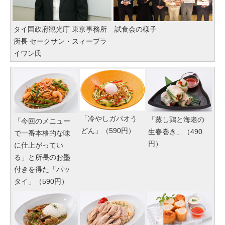
タイ国政府観光庁 東京事務所
試食会の様子
所長 セークサン・スィープラ
イワン氏
「冷やしガパオう
「蒸し鶏と海老の
「今回のメニュー
どん」（590円）
生春巻き」（490
で一番本格的な味
円）
に仕上がってい
る」と所長のお墨
付きを得た「パッ
タイ」（590円）