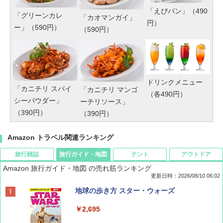
「えぴパン」（490
「グリーンカレ
「カオマンガイ」
円）
ー」（590円）
（590円）
ドリンクメニュー
「カニチリ スパイ
「カニチリ マンゴ
（各490円）
シーパウダー」
ーチリソース」
（390円）
（390円）
Amazon トラベル関連ランキング
旅行雑誌
旅行ガイド・地図
テント
アウトドア
Amazon 旅行ガイド・地図 の売れ筋ランキング
更新日時：2026/08/10 06:02
BE-PAL(ビ-パル) 2026年 10 月号【特別付録:
地球の歩き方 スター・ウォーズ
ノルディスク 4ホール鋳鉄スキレット】
￥2,695
￥1,540