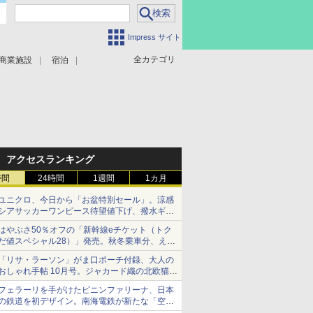
Impress サイト
全カテゴリ
商業施設
宿泊
アクセスランキング
時間
24時間
1週間
1カ月
ユニクロ、今日から「お盆特別セール」。涼感
シアサッカーワンピース待望値下げ、撥水ギア
ショーツは1990円に
はやぶさ50％オフの「新幹線eチケット（トク
だ値スペシャル28）」発売。秋冬乗車分、えき
ねっと限定
「リサ・ラーソン」がま口ポーチ付録、大人の
おしゃれ手帖 10月号。ジャカード織の北欧猫デ
ザイン
フェラーリを手がけたピニンファリーナ、日本
の鉄道を初デザイン。南海電鉄が新たな「空港
特急」をなにわ筋線へ導入