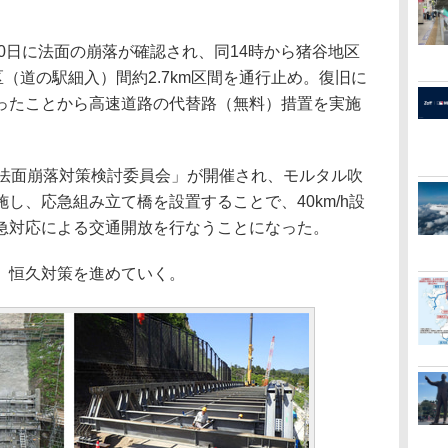
0日に法面の崩落が確認され、同14時から猪谷地区
区（道の駅細入）間約2.7km区間を通行止め。復旧に
ったことから高速道路の代替路（無料）措置を実施
法面崩落対策検討委員会」が開催され、モルタル吹
し、応急組み立て橋を設置することで、40km/h設
急対応による交通開放を行なうことになった。
、恒久対策を進めていく。