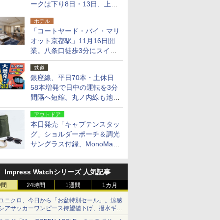
ークは下り8日・13日、上り
14日・15日
ホテル
「コートヤード・バイ・マリ
オット京都駅」11月16日開
業。八条口徒歩3分にスイー
ト含む全270室、ダイニング
鉄道
も併設
銀座線、平日70本・土休日
58本増発で日中の運転を3分
間隔へ短縮。丸ノ内線も池袋
～中野坂上を4分間隔に
アウトドア
本日発売「キャプテンスタッ
グ」ショルダーポーチ＆調光
サングラス付録、MonoMax
9月号増刊
Impress Watchシリーズ 人気記事
時間
24時間
1週間
1カ月
ユニクロ、今日から「お盆特別セール」。涼感
シアサッカーワンピース待望値下げ、撥水ギア
ショーツは1990円に