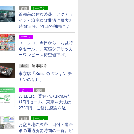
活動・復旧支援
道路
シーズン
首都高のお盆渋滞、アクアラ
イン～湾岸線は通過に最大2
時間15分。羽田の利用には
「空港西出口」の利用検討を
セール
ユニクロ、今日から「お盆特
別セール」。涼感シアサッカ
ーワンピース待望値下げ、撥
水ギアショーツは1990円に
週末駅弁
連載
東京駅「Suicaのペンギン チ
キンのり弁」
セール
道路
WILLER、高速バス1kmあた
り5円セール。東京～大阪は
2750円、ご縁に感謝を込め
た20周年記念キャンペーン
道路
シーズン
お盆各地の渋滞、日付・道路
別の通過所要時間の一覧。ピ