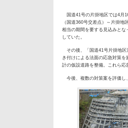
国道41号の片掛地区では4月1
（国道360号交差点）～片掛地
相当の期間を要する見込みとな
していた。
その後、「国道41号片掛地区
き付けによる法面の応急対策を施
計の仮設道路を整備。これら応
今後、複数の対策案を評価し