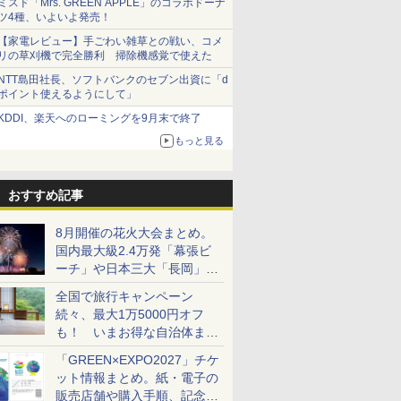
ミスド「Mrs. GREEN APPLE」のコラボドーナ
ツ4種、いよいよ発売！
【家電レビュー】手ごわい雑草との戦い、コメ
リの草刈機で完全勝利 掃除機感覚で使えた
NTT島田社長、ソフトバンクのセブン出資に「d
ポイント使えるようにして」
KDDI、楽天へのローミングを9月末で終了
もっと見る
おすすめ記事
8月開催の花火大会まとめ。
国内最大級2.4万発「幕張ビ
ーチ」や日本三大「長岡」な
ど大型イベント目白押し！
全国で旅行キャンペーン
続々、最大1万5000円オフ
も！ いまお得な自治体まと
め
「GREEN×EXPO2027」チケ
ット情報まとめ。紙・電子の
販売店舗や購入手順、記念チ