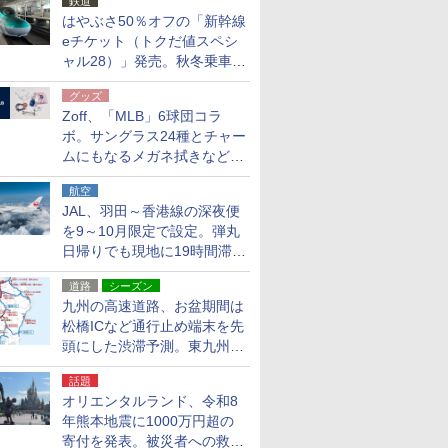
鉄道
はやぶさ50％オフの「新幹線
eチケット（トクだ値スペシ
ャル28）」発売。秋冬乗車
分、えきねっと限定
グッズ
Zoff、「MLB」6球団コラ
ボ。サングラス24種とチャー
ムにもなるメガネ拭きなど雑
貨24種
航空
JAL、羽田～香港線の深夜便
を9～10月限定で設定。弾丸
日帰りでも現地に19時間滞在
できる
道路
シーズン
九州の高速道路、お盆期間は
松橋ICなど通行止め端末を先
頭にした渋滞予測。東九州道
への迂回は料金調整を実施
話題
オリエンタルランド、令和8
年熊本地震に1000万円超の
寄付を発表。被災者への救援