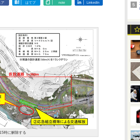
ェア
はてブ
note
LinkedIn
15時に解除する