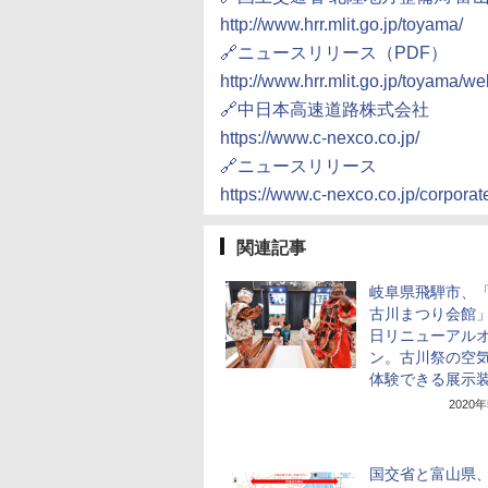
http://www.hrr.mlit.go.jp/toyama/
🔗ニュースリリース（PDF）
http://www.hrr.mlit.go.jp/toyama/
🔗中日本高速道路株式会社
https://www.c-nexco.co.jp/
🔗ニュースリリース
https://www.c-nexco.co.jp/corpor
関連記事
岐阜県飛騨市、
古川まつり会館」
日リニューアル
ン。古川祭の空
体験できる展示
2020
国交省と富山県、