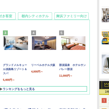
付き客室
都内シティホテル
舞浜ファミリー向け
グランドメルキュー
リーベルホテル大阪
那須温泉 ホテルサン
ル淡路島リゾート＆
バレー那須
4,000円～
スパ
11,000円～
5,400円～
ランキングをもっと見る
1