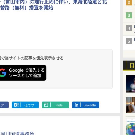
号（富山市内）の通行止めに伴い、東海北陸道と北
替路（無料）措置を開始
北陸 福井 あわら
品川プリンスホテ
舞浜ビューホテル
箱根湯本温泉 ホテ
ホテルトラスティ東
オリエンタルホテル
下呂温泉 水明館
住友不動産ホテル ヴ
東京ベイ舞浜ホテル
温泉 清風荘（北陸
ル イーストタワー
ｂｙ ＨＵＬＩＣ
ル おかだ
京ベイサイド
東京ベイ
ィラフォンテーヌグラ
ファーストリゾート
8,250円～
最大級の庭園露天風
（旧：東京ベイ舞浜
ンド東京有明
9,958円～
11,200円～
5,450円～
5,200円～
4,290円～
呂の宿 清風荘）
ホテル）
19,541円～
5,758円～
6,070円～
 検索で当サイトの記事を優先表示させる
ェア
はてブ
note
LinkedIn
山河川国道事務所