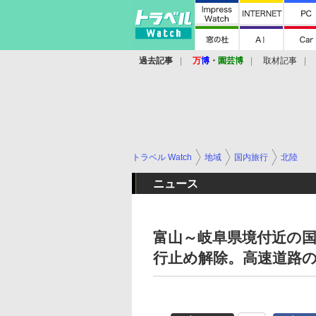
過去記事
万
博
・
園芸博
取材記事
トラベル Watch
地域
国内旅行
北陸
ニュース
富山～岐阜県境付近の国道
行止め解除。高速道路