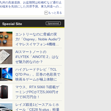
九州の高速道路、お盆期間は松橋ICなど通行止
め端末を先頭にした渋滞予測。東九州道への迂
回は料金調整を実施
もっと見る
Special Site
エントリーなのに脅威の実
力!「Osprey」Noble Audioワ
イヤレスイヤフォン4機種を
一気に聴く
AIスマートノートの
iFLYTEK「AINOTE 2」はな
ぜ魅力的なのか？
ハイグレードテレビ「TCL
Q7D Pro」。圧巻の色彩美で
映画＆ゲームが極上体験に
マウス、RTX 5060 Ti搭載ゲ
ーミングPCが7万5,000円オ
フで30万円台！
レイズ鍛造1ピースアルミホ
イール「CE28 N-plus」軽量