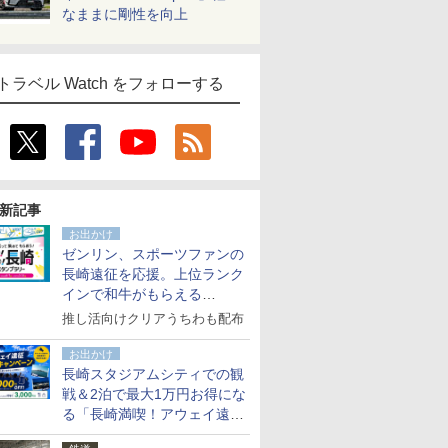
なままに剛性を向上
トラベル Watch をフォローする
新記事
お出かけ
ゼンリン、スポーツファンの
長崎遠征を応援。上位ランク
インで和牛がもらえる
「GO！GO！長崎スタンプラ
推し活向けクリアうちわも配布
リー」
お出かけ
長崎スタジアムシティでの観
戦＆2泊で最大1万円お得にな
る「長崎満喫！アウェイ遠征
応援キャンペーン」