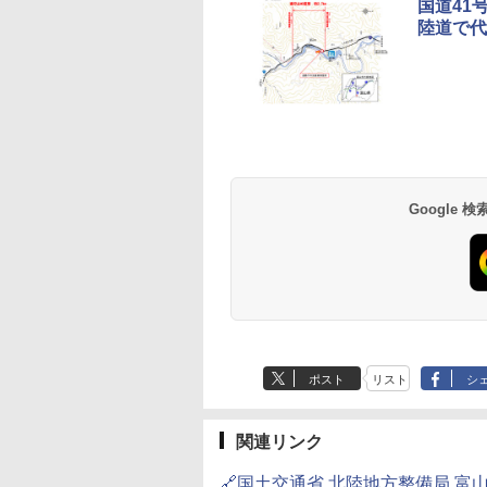
国道41
陸道で代
草津温泉 ホテル櫻
品川プリンスホテル
グランドニッコー東
海のサウナ＆スパ
東京ドームホテル
シェラトン・グラン
井
京ベイ 舞浜
オールインクルーシ
デ・トーキョーベ
7,037円～
7,980円～
ブ 島原温泉ホテル
イ・ホテル
14,300円～
6,800円～
南風楼
10,450円～
7,950円～
Google
ポスト
リスト
シ
関連リンク
🔗国土交通省 北陸地方整備局 富