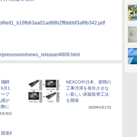
webfile/t1_b18fb63aa01ad88b2ffbbbbf3af8b342.pdf
ate/pressroom/news_release/4809.html
「飛騨
NEXCO中日本、昼間の
6月1
工事渋滞を発生させな
オープ
い新しい床版取替工法
気感が
を開発
装飾に
2020年6月17日
年5月26日
国道8