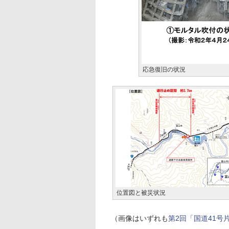
応急復旧の状況
位置図と被災状況
（画像はいずれも
第2回「国道41