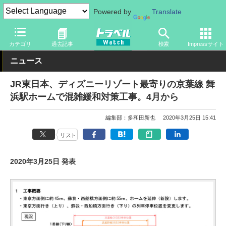
Powered by
Translate
トラベル Watch
地域
国内旅行
関東
カテゴリ
過去記事
検索
Impressサイト
ニュース
JR東日本、ディズニーリゾート最寄りの京葉線 舞
浜駅ホームで混雑緩和対策工事。4月から
編集部：多和田新也
2020年3月25日 15:41
リスト
2020年3月25日 発表