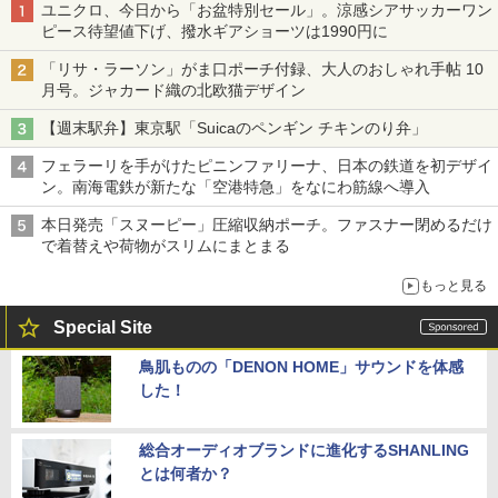
ユニクロ、今日から「お盆特別セール」。涼感シアサッカーワン
ピース待望値下げ、撥水ギアショーツは1990円に
「リサ・ラーソン」がま口ポーチ付録、大人のおしゃれ手帖 10
月号。ジャカード織の北欧猫デザイン
【週末駅弁】東京駅「Suicaのペンギン チキンのり弁」
フェラーリを手がけたピニンファリーナ、日本の鉄道を初デザイ
ン。南海電鉄が新たな「空港特急」をなにわ筋線へ導入
本日発売「スヌーピー」圧縮収納ポーチ。ファスナー閉めるだけ
で着替えや荷物がスリムにまとまる
もっと見る
Special Site
鳥肌ものの「DENON HOME」サウンドを体感
した！
総合オーディオブランドに進化するSHANLING
とは何者か？