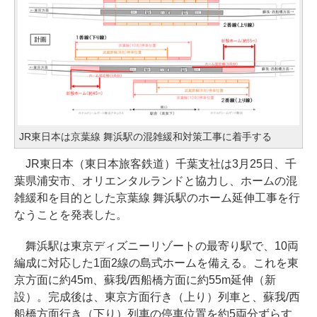
JR東日本は京葉線 舞浜駅の混雑緩和対策工事に着手する
JR東日本（東日本旅客鉄道）千葉支社は3月25日、千
葉県浦安市、オリエンタルランドと協力し、ホームの混
雑緩和を目的とした京葉線 舞浜駅のホーム延伸工事を行
なうことを発表した。
舞浜駅は東京ディズニーリゾートの最寄り駅で、10両
編成に対応した1面2線の島式ホームを備える。これを東
京方面に約45m、蘇我/西船橋方面に約55m延伸（新
設）。完成後は、東京方面行き（上り）列車と、蘇我/西
船橋方面行き（下り）列車の停車位置を約5両分ずらす