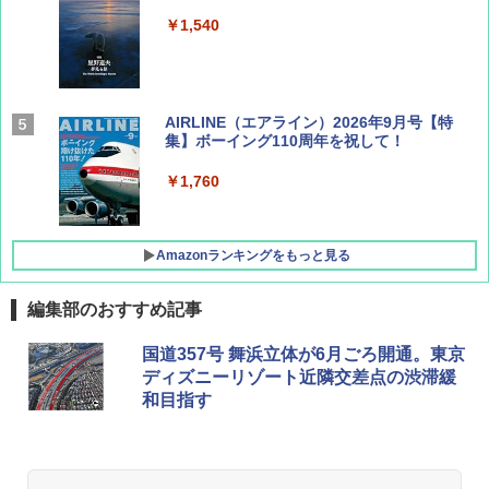
￥1,540
AIRLINE（エアライン）2026年9月号【特
集】ボーイング110周年を祝して！
￥1,760
Amazonランキングをもっと見る
編集部のおすすめ記事
D40 地球の歩き方 チェンマイ タイ北部の魅
[キャンパーズコレクション 山善] ポップアッ
DEWEL パラソル 大型 ビーチ アウトドアパ
国道357号 舞浜立体が6月ごろ開通。東京
力的な町 2026～2027 地球の歩き方D アジア
プテント 傘みたいに広げて畳める パッとサ
ラソル ガーデン サイトシート付 折りたたみ
ディズニーリゾート近隣交差点の渋滞緩
ッとサンシェード キューブ フルクローズ メ
防水 UVカット 4段階高さ調整 軽量 収納袋付
和目指す
ッシュ 簡単設置 ワンタッチテント キャンプ
き
￥2,079
&ハイキング カーキ PATC-150(KH)
￥6,459
￥6,831
A09 地球の歩き方 イタリア 2026～2027 地