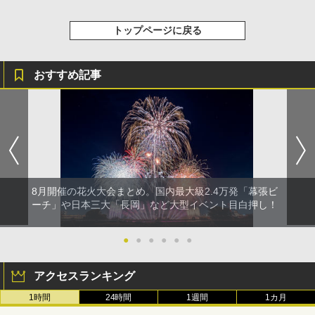
トップページに戻る
おすすめ記事
8月開催の花火大会まとめ。国内最大級2.4万発「幕張ビ
ーチ」や日本三大「長岡」など大型イベント目白押し！
●
●
●
●
●
●
アクセスランキング
1時間
24時間
1週間
1カ月