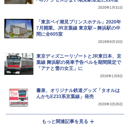
2020年1月31日
[キャンパーズコレクション 山善] 傘みたいに
熊撃退スプレー 熊よけスプレー 熊スプレー
広げるだけ パッとサッとテント キューブワ
【日本企業販売】超強力クマ対策スプレー 30
イド ブラックコーティング フルクローズ メ
0ml（連続噴射30秒）110ml（連続噴射15
「東京ベイ潮見プリンスホテル」2020年
ッシュ 4人用 簡単設置 ポップアップテント P
秒）射程5～10m 安全ロック搭載 携帯収納袋
7月開業。JR京葉線 東京駅～舞浜駅の中
ATCW-150B エクルベージュ
付き ヒグマ・イノシシ対策 自治体・教育機
間に全605室
関の購入実績 登山・キャンプ・アウトドア・
防災用品 長期保存可能 緊急時用 日本国内発
￥-
2019年9月10日
送
￥3,680
東京ディズニーリゾートとJR東日本、京
葉線 舞浜駅の発車予告ベルを期間限定で
「アナと雪の女王」に
2016年1月8日
書泉、オリジナル鉄道グッズ「タオルは
んかちE233系京葉線」発売
2020年3月26日
もっと関連記事を見る