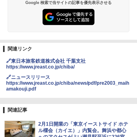
Google 検索で当サイトの記事を優先表示させる
球の歩き方A ヨーロッパ
BUNDOK(バンドック)ソロ ドーム 1 EX BDK
PYKES PEAK (パイクスピーク) 着替えテン
-08EX カーキ ソロキャンプ ポリエステル フ
ト プライバシー テント 【中が透けない】 1
レーム テント
￥2,479
人用 折りたたみ 防災グッズ 災害用トイレ ビ
ーチ ピクニック ポップアップテント 携帯 簡
￥14,800
易 トイレテント (ブラック)
地球の歩き方 スター・ウォーズ
￥4,980
GRANDOOR ステンレス保冷剤 2個セット 2
￥2,695
026リニューアル 急速冷凍 空間倍増 衛生的
関連リンク
コンパクト 保冷力長持ち
ENDLESS BASE 《めざましテレビで紹介》
🔗東日本旅客鉄道株式会社 千葉支社
テント ワンタッチ RENEW 幅200 2-3人用 43
￥2,980
https://www.jreast.co.jp/chiba/
500002(88859)
A26 地球の歩き方 チェコ ポーランド スロヴ
🔗ニュースリリース
ァキア 2026～2027 地球の歩き方A ヨーロッ
￥5,999
ニューエラ New Era キャップ メッシュキャ
https://www.jreast.co.jp/chiba/news/pdf/pre2003_maih
パ
ップ 9FORTY AFrame 15226380 NER37C00
amakouji.pdf
94 ストーン ニューエラキャップ 9FORTYA
￥2,277
[キャンパーズコレクション 山善] 傘みたいに
サーフライダーファウンデーション Surfride
広げるだけ パッとサッとテント ブラックコ
r Foundation コラボ Aフレーム メンズ レデ
ーティング フルクローズ メッシュ 3-4人用
ィース 帽子 スナップバック a-frame 9フォー
関連記事
簡単設置 ポップアップテント エクルベージ
ティー男女兼用ユニセックス 夏用 日除けUV
新しい日本地理 地図・統計・移動から読み
ュ(BC仕様) PATC-150B(EB)
ケア FREE
解く (講談社現代新書)
2月1日開業の「東京イーストサイド ホテ
￥9,990
￥4,400
ル櫂会（カイエ）」内覧会。舞浜や都心
￥1,540
へのアクセスがよい潮見駅至近に226室